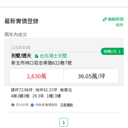
編輯篩選
最新實價登錄
條件
兩年內成交
115
年
03
月
移轉
2
次
別墅/透天
台北瑞士別墅
新北市林口區忠孝路622巷7號
2,630
萬
36.05
萬/坪
建坪
72.96
坪
地坪
41.37
坪
無車位
4房2廳3衛
29.3
年
1
樓/
3
樓
資料說明
內政部實價登錄
交易備註
1