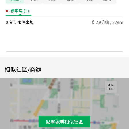
停車場
(
1
)
0
新北市停車場
2.9
分鐘 /
229m
相似社區/商辦
點擊觀看相似社區