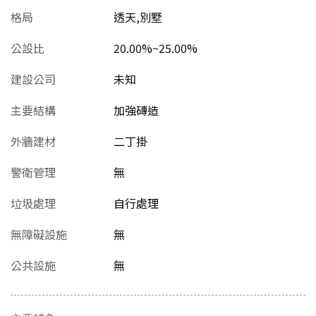
格局
透天,別墅
公設比
20.00%~25.00%
建設公司
未知
主要結構
加強磚造
外牆建材
二丁掛
警衛管理
無
垃圾處理
自行處理
無障礙設施
無
公共設施
無