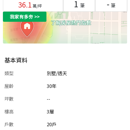
1
-
36.1
筆
筆
萬/坪
我家有多夯
>>
基本資料
類型
別墅/透天
屋齡
30
年
坪數
--
樓高
3層
戶數
20戶