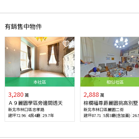
有銷售中物件
本
社區
相似
社區
3,280
2,888
萬
萬
Ａ９麗園學區旁邊間透天
棕櫚福尊爵麗園挑高別墅
新北市林口區忠孝路
新北市林口區麗園二街
建坪
72.96
4房4廳
29.7年
建坪
87.71
5房3廳(含加蓋)
26