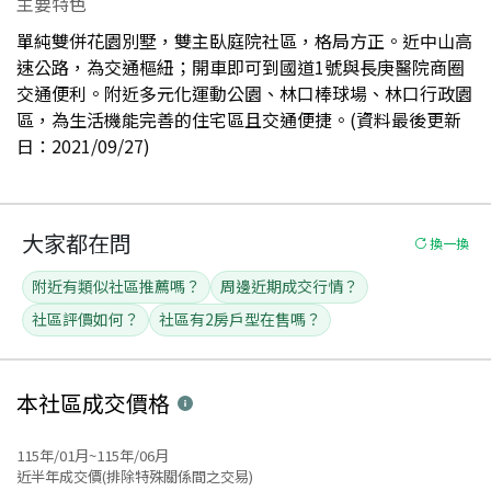
主要特色
單純雙併花園別墅，雙主臥庭院社區，格局方正。近中山高
速公路，為交通樞紐；開車即可到國道1號與長庚醫院商圈
交通便利。附近多元化運動公園、林口棒球場、林口行政園
區，為生活機能完善的住宅區且交通便捷。(資料最後更新
日：2021/09/27)
大家都在問
換一換
附近有類似社區推薦嗎？
周邊近期成交行情？
社區評價如何？
社區有2房戶型在售嗎？
本社區
成交價格
115年/01月~115年/06月
近半年成交價(排除特殊關係間之交易)