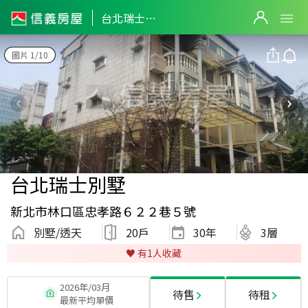
台北瑞士別墅
圖片 1/10
台北瑞士別墅
新北市林口區忠孝路６２２巷５號
別墅/透天
20戶
30
年
3層
♥️ 有
1
人收藏
2026年/03月
待售
待租
最新平均單價