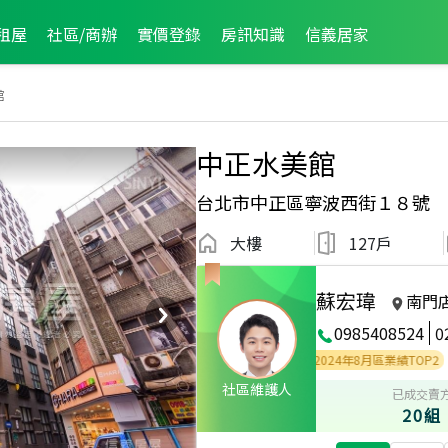
租屋
社區/商辦
實價登錄
房訊知識
信義居家
館
中正水美館
台北市中正區寧波西街１８號
大樓
127戶
蘇宏瑋
南門
0985408524
0
24年2月區業績TOP1
2024年2月區成件TOP1
2024年8月區業績TOP2
社區維護人
已成交賣
20組