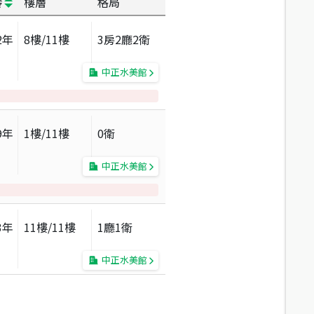
齡
樓層
格局
2
年
8
樓/
11
樓
3房2廳2衛
中正水美館
9
年
1
樓/
11
樓
0衛
中正水美館
3
年
11
樓/
11
樓
1廳1衛
中正水美館