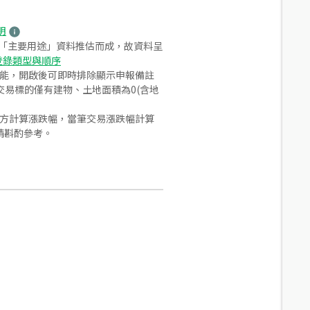
明
之「主要用途」資料推估而成，故資料呈
登錄類型與順序
功能，開啟後可即時排除顯示申報備註
易標的僅有建物、土地面積為0(含地
合方計算漲跌幅，當筆交易漲跌幅計算
請斟酌參考。