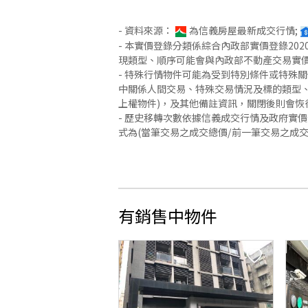
- 資料來源：
為信義房屋最新成交行情;
- 本實價登錄分類係綜合內政部實價登錄2
現類型、順序可能會與內政部不動產交易實
- 特殊行情物件可能為受到特別條件或特殊
中關係人間交易、特殊交易情況及標的類型、
上權物件)，及其他備註資訊，關閉後則會恢
- 歷史移轉次數依據信義成交行情及政府實
式為(當筆交易之成交總價/前一筆交易之成
有銷售中物件