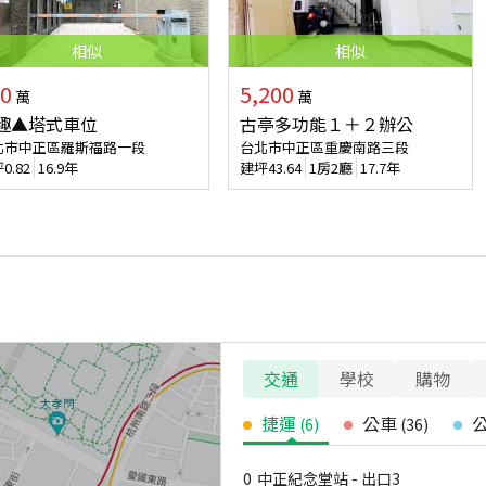
相似
相似
0
5,200
萬
萬
趣▲塔式車位
古亭多功能１＋２辦公
北市中正區羅斯福路一段
台北市中正區重慶南路三段
坪
0.82
16.9年
建坪
43.64
1房2廳
17.7年
交通
學校
購物
捷運
公車
(
6
)
(
36
)
0
中正紀念堂站 - 出口3