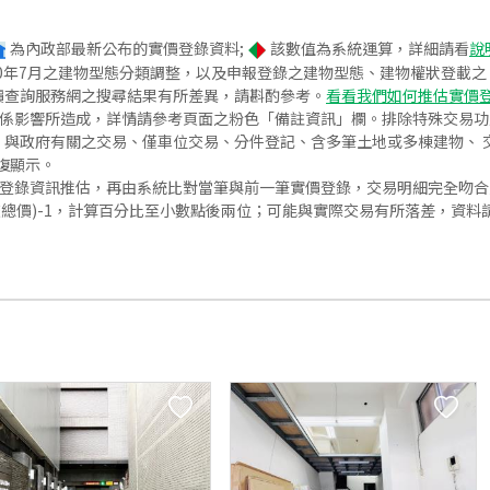
為內政部最新公布的實價登錄資料;
該數值為系統運算，詳細請看
說
020年7月之建物型態分類調整，以及申報登錄之建物型態、建物權狀登載
價查詢服務網之搜尋結果有所差異，請斟酌參考。
看看我們如何推估實價
關係影響所造成，詳情請參考頁面之粉色「備註資訊」欄。排除特殊交易
與政府有關之交易、僅車位交易、分件登記、含多筆土地或多棟建物、 交
復顯示。
價登錄資訊推估，再由系統比對當筆與前一筆實價登錄，交易明細完全吻
交總價)-1，計算百分比至小數點後兩位；可能與實際交易有所落差，資料