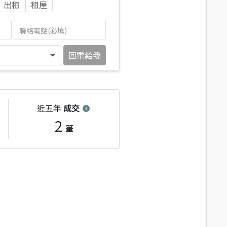
出租
租屋
回電給我
近五年
成交
2
筆