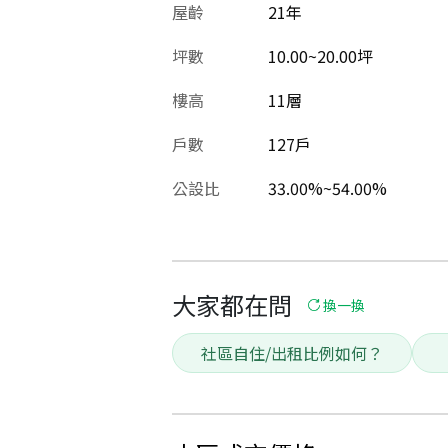
屋齡
21
年
坪數
10.00~20.00坪
樓高
11層
戶數
127戶
公設比
33.00%~54.00%
大家都在問
換一換
社區自住/出租比例如何？