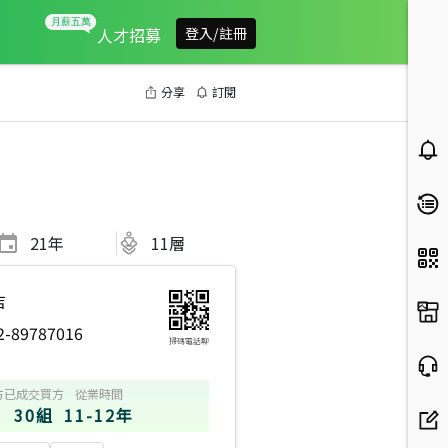
人才招募
登入/註冊
分享
訂閱
21
年
11層
店
2-89787016
掃碼電話聊
方
已成交買方
從業時間
30組
11-12年