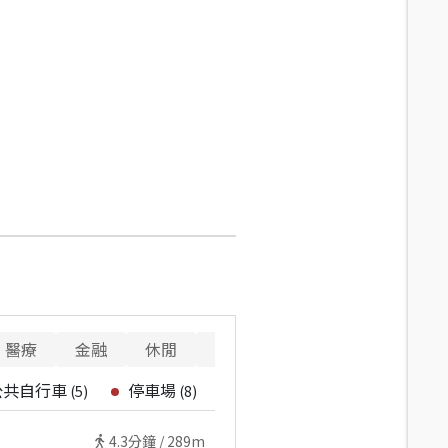
醫療
金融
休閒
寵物
警消
重要設施
公共自行車
停車場
(
5
)
(
8
)
4.3
分鐘 /
289m