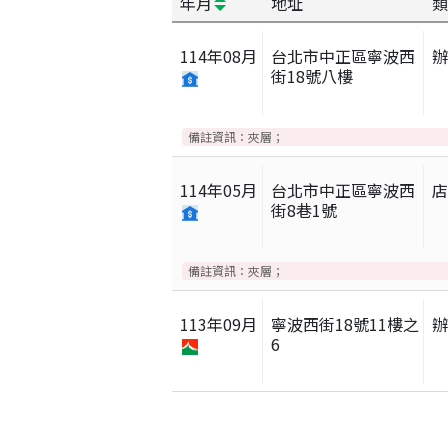
年月
地址
類
114
年
08
月
台北市中正區寧波西
街18號八樓
備註資訊：
夾層；
114
年
05
月
台北市中正區寧波西
街8巷1號
備註資訊：
夾層；
113
年
09
月
寧波西街18號11樓之
6