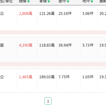
型/車位
總價
單價
建坪
地坪
屋
辦公
2,808
萬
121.26
萬
23.16
坪
3.06
坪
20.
店面
4,390
萬
118.83
萬
36.94
坪
5.73
坪
19.
辦公
1,465
萬
189.03
萬
7.75
坪
1.05
坪
19.
1