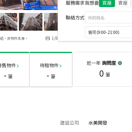
服務需求
我想要
買屋
賣屋
聯絡方式
皆可(9:00-21:00)
1
/
8
紹，非物件本身。
近一年
詢問度
待售物件
待租物件
0
-
-
筆
筆
筆
建設公司
水美開發