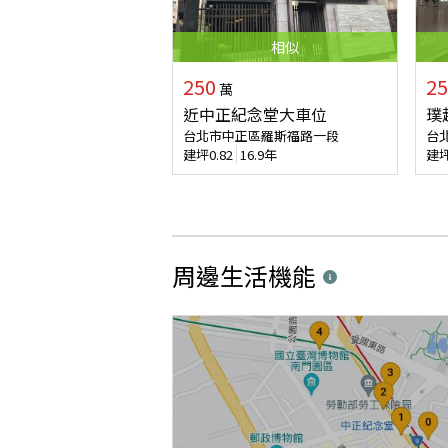
相似
250
25
萬
近中正紀念堂大車位
璞
台北市中正區羅斯福路一段
台
建坪
0.82
16.9年
建
周邊生活機能