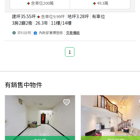
含車位
200
萬
49.3
萬
建坪
35.55
坪
地坪
3.28
坪
有車位
含車位
9.99
坪
3房2廳2衛
26.3
年
11
樓/
14
樓
資料說明
內政部實價登錄
交易備註
1
有銷售中物件