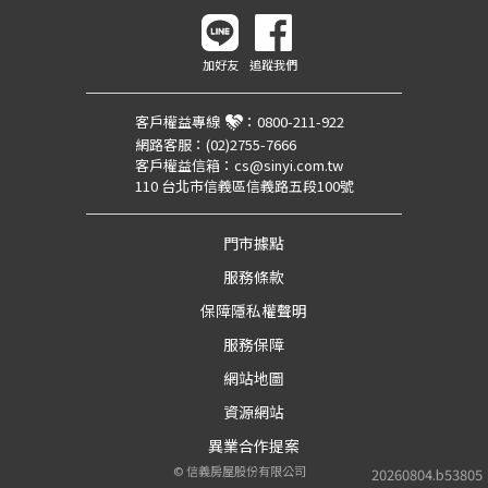
加好友
追蹤我們
客戶權益專線
：
0800-211-922
網路客服：
(02)2755-7666
客戶權益信箱：
cs@sinyi.com.tw
110 台北市信義區信義路五段100號
門市據點
服務條款
保障隱私權聲明
服務保障
網站地圖
資源網站
異業合作提案
©
信義房屋股份有限公司
20260804.b53805