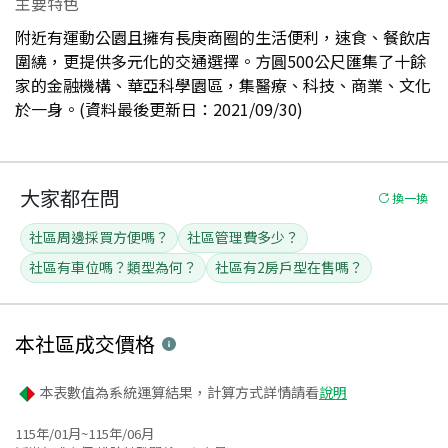
主要特色
附近有運動公園且擁有長庚商圈的生活便利，速食、餐飲店
圍繞，更提供多元化的交通選擇。方圓500公尺匯集了十餘
家的金融機構、華亞科學園區，集醫療、科技、商業、文化
於一身。(資料最後更新日：2021/09/30)
大家都在問
換一換
社區周邊採買方便嗎？
社區管理費多少？
社區有車位嗎？類型為何？
社區有2房戶型在售嗎？
本社區
成交價格
本表數值為系統運算結果，計算方式詳情請看
說明
115年/01月~115年/06月