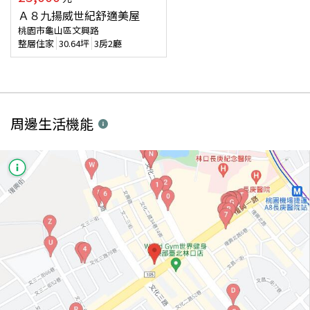
Ａ８九揚威世紀舒適美屋
桃園市龜山區文興路
整層住家
30.64
坪
3房2廳
周邊生活機能