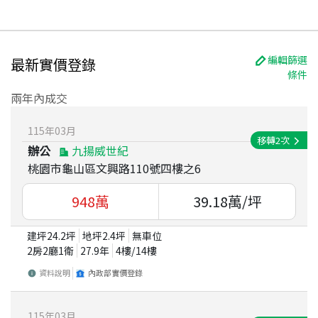
編輯篩選
最新實價登錄
條件
兩年內成交
115
年
03
月
移轉
2
次
辦公
九揚威世紀
桃園市龜山區文興路110號四樓之6
948
萬
39.18
萬/坪
建坪
24.2
坪
地坪
2.4
坪
無車位
2房2廳1衛
27.9
年
4
樓/
14
樓
資料說明
內政部實價登錄
115
年
03
月