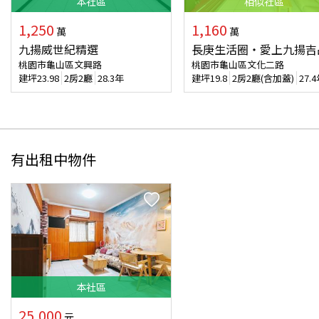
本
社區
相似
社區
1,250
1,160
萬
萬
九揚威世紀精選
長庚生活圈‧愛上九揚吉
桃園市龜山區文興路
桃園市龜山區文化二路
建坪
23.98
2房2廳
28.3年
建坪
19.8
2房2廳(含加蓋)
27.
有出租中物件
本
社區
25,000
元