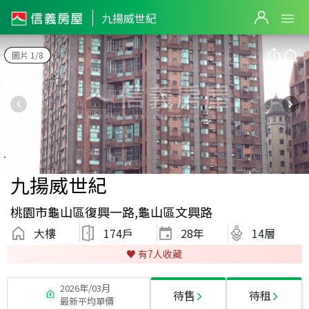
九揚威世紀
圖片 1/8
九揚威世紀
桃園市龜山區復興一路,龜山區文興路
大樓
174戶
28
年
14層
♥️ 有
7
人收藏
2026年/03月
待售
待租
最新平均單價