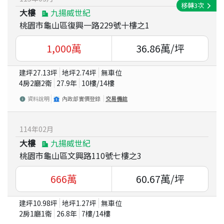
移轉
3
次
大樓
九揚威世紀
桃園市龜山區復興一路229號十樓之1
1,000
萬
36.86
萬/坪
建坪
27.13
坪
地坪
2.74
坪
無車位
4房2廳2衛
27.9
年
10
樓/
14
樓
資料說明
內政部實價登錄
交易備註
114
年
02
月
大樓
九揚威世紀
桃園市龜山區文興路110號七樓之3
666
萬
60.67
萬/坪
建坪
10.98
坪
地坪
1.27
坪
無車位
2房1廳1衛
26.8
年
7
樓/
14
樓