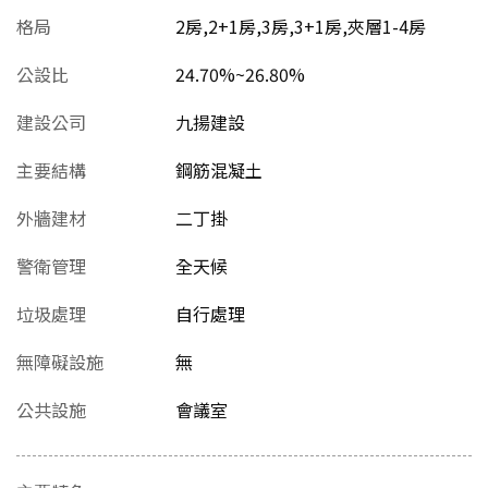
格局
2房,2+1房,3房,3+1房,夾層1-4房
公設比
24.70%~26.80%
建設公司
九揚建設
主要結構
鋼筋混凝土
外牆建材
二丁掛
警衛管理
全天候
垃圾處理
自行處理
無障礙設施
無
公共設施
會議室