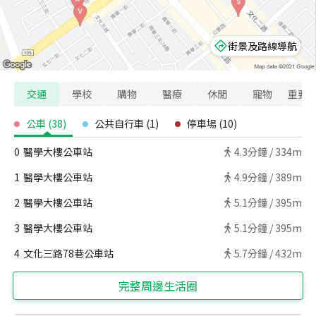
街景及路線導航
交通
學校
購物
醫療
休閒
寵物
重要
公車
(
38
)
公共自行車
(
1
)
停車場
(
10
)
0
醫學大樓公車站
4.3
分鐘 /
334m
1
醫學大樓公車站
4.9
分鐘 /
389m
2
醫學大樓公車站
5.1
分鐘 /
395m
3
醫學大樓公車站
5.1
分鐘 /
395m
4
文化三路78巷公車站
5.7
分鐘 /
432m
完整周邊生活圈