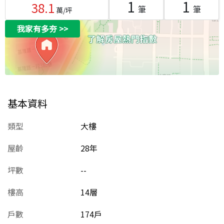
1
1
38.1
筆
筆
萬/坪
我家有多夯
>>
基本資料
類型
大樓
屋齡
28
年
坪數
--
樓高
14層
戶數
174戶