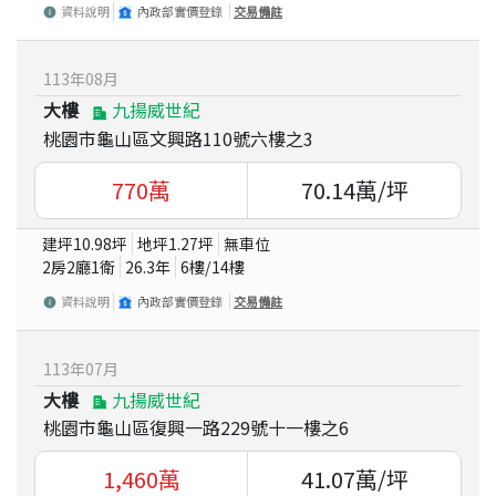
資料說明
內政部實價登錄
交易備註
113
年
08
月
大樓
九揚威世紀
桃園市龜山區文興路110號六樓之3
770
萬
70.14
萬/坪
建坪
10.98
坪
地坪
1.27
坪
無車位
2房2廳1衛
26.3
年
6
樓/
14
樓
資料說明
內政部實價登錄
交易備註
113
年
07
月
大樓
九揚威世紀
桃園市龜山區復興一路229號十一樓之6
1,460
萬
41.07
萬/坪