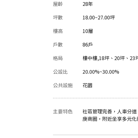
屋齡
28
年
坪數
18.00~27.00坪
樓高
10層
戶數
86戶
格局
樓中樓,18坪、20坪、23
公設比
20.00%~30.00%
公共設施
花園
主要特色
社區管理完善，人車分道
庚商圈，附近坐享多元化運動