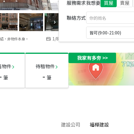
服務需求
我想要
買屋
賣屋
聯絡方式
皆可(9:00-21:00)
1
/
8
紹，非物件本身。
我家有多夯
>>
售物件
待租物件
-
-
筆
筆
建設公司
福樺建設