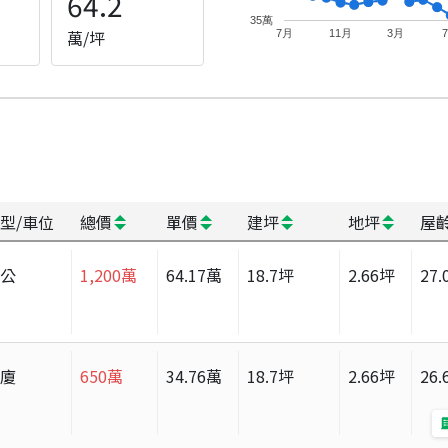
64.2
35萬
萬/坪
7月
11月
3月
型/車位
總價
單價
建坪
地坪
屋
辦公
1,200
萬
64.17
萬
18.7
坪
2.66
坪
27.
華廈
650
萬
34.76
萬
18.7
坪
2.66
坪
26.