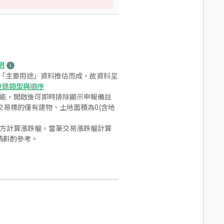
明
之「主要用途」資料推估而成，故資料呈
登錄類型與順序
功能，開啟後可即時排除顯示申報備註
易標的僅有建物、土地面積為0(含地
合方計算漲跌幅，當筆交易漲跌幅計算
請斟酌參考。