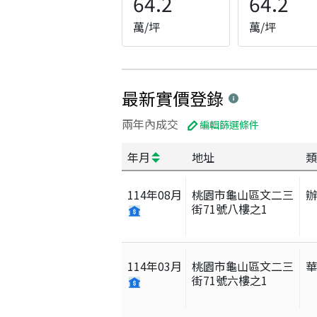
64.2
64.2
萬/坪
萬/坪
最新實價登錄
兩年內成交
編輯篩選條件
年月
地址
類
114
年
08
月
桃園市龜山區文二三
街71號八樓之1
114
年
03
月
桃園市龜山區文二三
街71號六樓之1