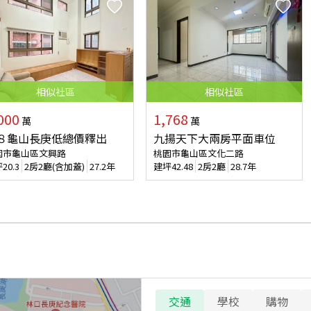
相似
社區
相似
社區
000
1,768
萬
萬
８龜山長庚低總價釋出
九揚天下大兩房平面車位
園市龜山區文興路
桃園市龜山區文化二路
坪
20.3
2房2廳(含加蓋)
27.2年
建坪
42.48
2房2廳
28.7年
交通
學校
購物