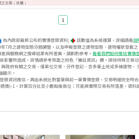
間之交易；夾層；
1
為內政部最新公布的實價登錄資料;
該數值為系統運算，詳細請看
說
020年7月之建物型態分類調整，以及申報登錄之建物型態、建物權狀登載
價查詢服務網之搜尋結果有所差異，請斟酌參考。
看看我們如何推估實價
關係影響所造成，詳情請參考頁面之粉色「備註資訊」欄。排除特殊交易
與政府有關之交易、僅車位交易、分件登記、含多筆土地或多棟建物、 交
復顯示。
價登錄資訊推估，再由系統比對當筆與前一筆實價登錄，交易明細完全吻
交總價)-1，計算百分比至小數點後兩位；可能與實際交易有所落差，資料