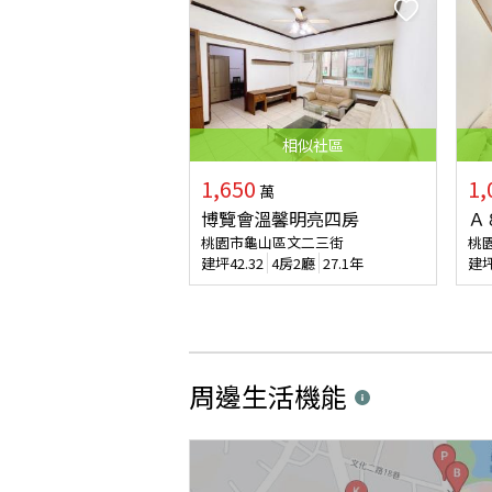
相似
社區
1,650
1,
萬
博覽會溫馨明亮四房
Ａ
桃園市龜山區文二三街
桃
建坪
42.32
4房2廳
27.1年
建
周邊生活機能