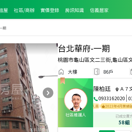
租屋
社區/商辦
實價登錄
房訊知識
信義居家
一期
台北華府-一期
桃園市龜山區文二三街,龜山區
大樓
86戶
陳柏廷
Ａ７
0933162020
0
26年3月區業績TOP3
2026年3月業績破百萬經紀人員
2023年4月業績破百萬經
社區維護人
已成交賣
58組