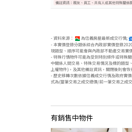
備註資訊：
親友、員工、共有人或其他特殊關係
- 資料來源：
為信義房屋最新成交行情;
- 本實價登錄分類係綜合內政部實價登錄2
現類型、順序可能會與內政部不動產交易實
- 特殊行情物件可能為受到特別條件或特殊
中關係人間交易、特殊交易情況及標的類型、
上權物件)，及其他備註資訊，關閉後則會恢
- 歷史移轉次數依據信義成交行情及政府實
式為(當筆交易之成交總價/前一筆交易之成
有銷售中物件