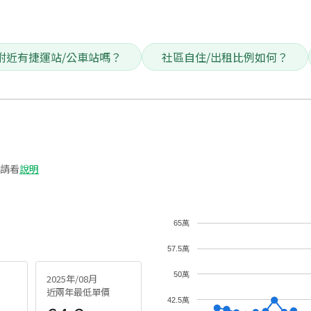
附近有捷運站/公車站嗎？
社區自住/出租比例如何？
請看
說明
65萬
57.5萬
50萬
2025年/08月
近兩年最低單價
42.5萬