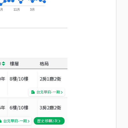
7月
11月
3月
齡
樓層
格局
0
年
8
樓/
10
樓
2房1廳2衛
台北華府-一期
6
年
6
樓/
10
樓
3房2廳2衛
台北華府-一期
歷史移轉
2
次