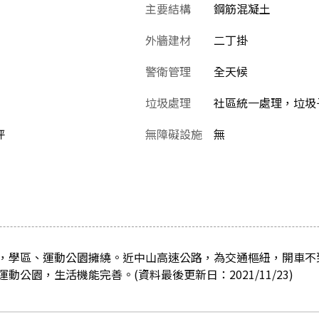
主要結構
鋼筋混凝土
外牆建材
二丁掛
警衛管理
全天候
垃圾處理
社區統一處理，垃圾
坪
無障礙設施
無
，學區、運動公園擁繞。近中山高速公路，為交通樞紐，開車不
公園，生活機能完善。(資料最後更新日：2021/11/23)