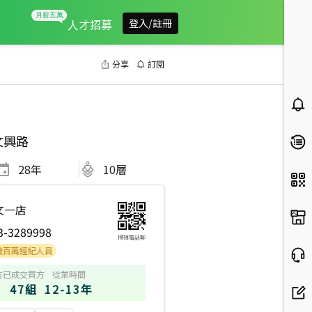
人才招募
登入/註冊
分享
訂閱
文興路
28
年
10層
文一店
3-3289998
掃碼電話聊
紀人員
方
已成交買方
從業時間
47組
12-13年