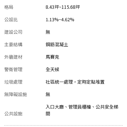
格局
8.43坪~115.68坪
公設比
1.13%~4.62%
建設公司
無
主要結構
鋼筋混凝土
外牆建材
馬賽克
警衛管理
全天候
垃圾處理
社區統一處理，定時定點堆置
無障礙設施
無
入口大廳、管理員櫃檯、公共安全梯
公共設施
間