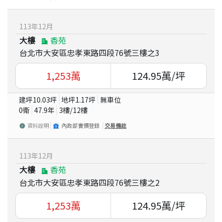
113
年
12
月
大樓
香苑
台北市大安區忠孝東路四段76號三樓之3
1,253
萬
124.95
萬/坪
建坪
10.03
坪
地坪
1.17
坪
無車位
0衛
47.9
年
3
樓/
12
樓
資料說明
內政部實價登錄
交易備註
113
年
12
月
大樓
香苑
台北市大安區忠孝東路四段76號三樓之2
1,253
萬
124.95
萬/坪