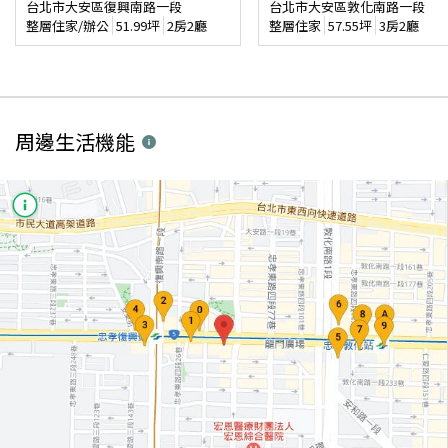
台北市大安區復興南路一段
台北市大安區敦化南路一段
整層住家/辦公
51.99
坪
2房2廳
整層住家
57.55
坪
3房2廳
周邊生活機能