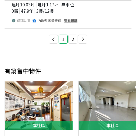
建坪
10.03
坪
地坪
1.17
坪
無車位
0衛
47.9
年
3
樓/
12
樓
資料說明
內政部實價登錄
交易備註
1
2
有銷售中物件
本
社區
本
社區