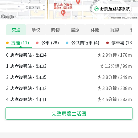
街景及路線導航
交通
學校
購物
醫療
休閒
寵物
警
捷運
(
11
)
公車
(
28
)
公共自行車
(
4
)
停車場
(
13
)
0
忠孝復興站 - 出口4
2.9
分鐘 /
178m
1
忠孝復興站 - 出口3
1.2
分鐘 /
99m
2
忠孝復興站 - 出口5
3.8
分鐘 /
249m
3
忠孝復興站 - 出口2
3.3
分鐘 /
238m
4
忠孝復興站 - 出口1
4.5
分鐘 /
283m
完整周邊生活圈