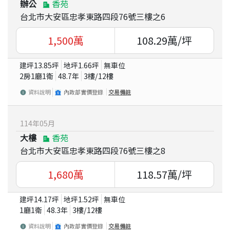
辦公
香苑
台北市大安區忠孝東路四段76號三樓之6
1,500
萬
108.29
萬/坪
建坪
13.85
坪
地坪
1.66
坪
無車位
2房1廳1衛
48.7
年
3
樓/
12
樓
資料說明
內政部實價登錄
交易備註
114
年
05
月
大樓
香苑
台北市大安區忠孝東路四段76號三樓之8
1,680
萬
118.57
萬/坪
建坪
14.17
坪
地坪
1.52
坪
無車位
1廳1衛
48.3
年
3
樓/
12
樓
資料說明
內政部實價登錄
交易備註