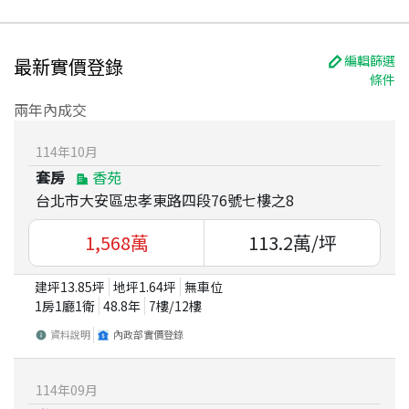
編輯篩選
最新實價登錄
條件
兩年內成交
114
年
10
月
套房
香苑
台北市大安區忠孝東路四段76號七樓之8
1,568
萬
113.2
萬/坪
建坪
13.85
坪
地坪
1.64
坪
無車位
1房1廳1衛
48.8
年
7
樓/
12
樓
資料說明
內政部實價登錄
114
年
09
月