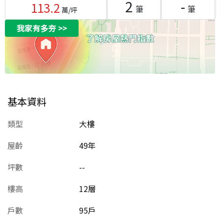
2
-
113.2
筆
筆
萬/坪
我家有多夯
>>
基本資料
類型
大樓
屋齡
49
年
坪數
--
樓高
12層
戶數
95戶