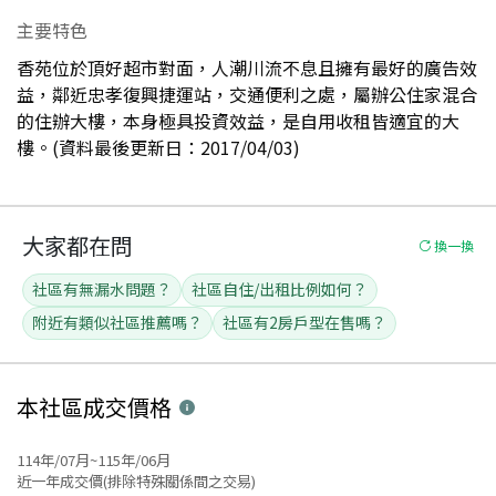
主要特色
香苑位於頂好超市對面，人潮川流不息且擁有最好的廣告效
益，鄰近忠孝復興捷運站，交通便利之處，屬辦公住家混合
的住辦大樓，本身極具投資效益，是自用收租皆適宜的大
樓。(資料最後更新日：2017/04/03)
大家都在問
換一換
社區有無漏水問題？
社區自住/出租比例如何？
附近有類似社區推薦嗎？
社區有2房戶型在售嗎？
本社區
成交價格
114年/07月~115年/06月
近一年成交價(排除特殊關係間之交易)