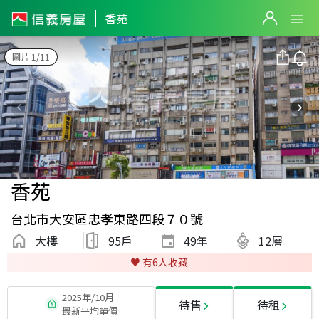
香苑
圖片 1/11
香苑
台北市大安區忠孝東路四段７０號
大樓
95戶
49
年
12層
♥️ 有
6
人收藏
2025年/10月
待售
待租
最新平均單價