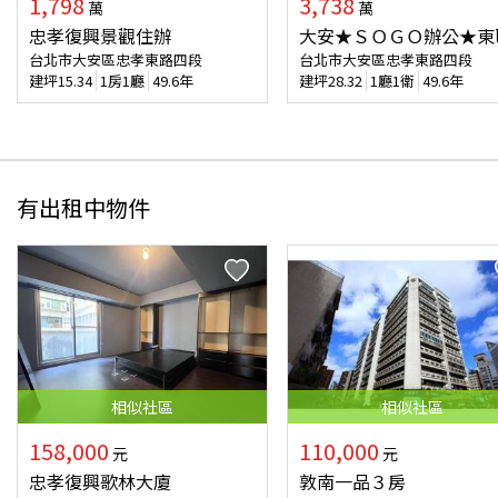
1,798
3,738
萬
萬
忠孝復興景觀住辦
大安★ＳＯＧＯ辦公★東
台北市大安區忠孝東路四段
台北市大安區忠孝東路四段
建坪
15.34
1房1廳
49.6年
建坪
28.32
1廳1衛
49.6年
有出租中物件
相似
社區
相似
社區
158,000
110,000
元
元
忠孝復興歌林大廈
敦南一品３房