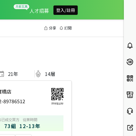
人才招募
登入/註冊
分享
訂閱
21
年
14層
寶橋店
2-89786512
掃碼電話聊
方
已成交買方
從業時間
73組
12-13年