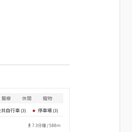
醫療
休閒
寵物
警消
重要設施
公共自行車
停車場
(
3
)
(
3
)
7.3
分鐘 /
588m