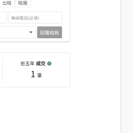
出租
租屋
回電給我
近五年
成交
1
筆