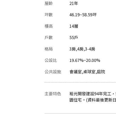
屋齡
21
年
坪數
46.19~58.59坪
樓高
14層
戶數
55戶
格局
3房,4房,3-4房
公設比
19.67%~20.00%
公共設施
會議室,桌球室,庭院
主要特色
裕元開發建設94年完工
園住宅。(資料最後更新日：20