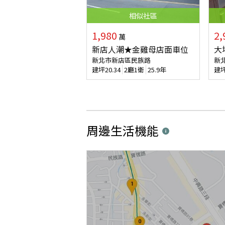
相似
社區
1,980
2,
萬
新店人潮★金雞母店面車位
大
新北市新店區民族路
新
建坪
20.34
2廳1衛
25.9年
建
周邊生活機能