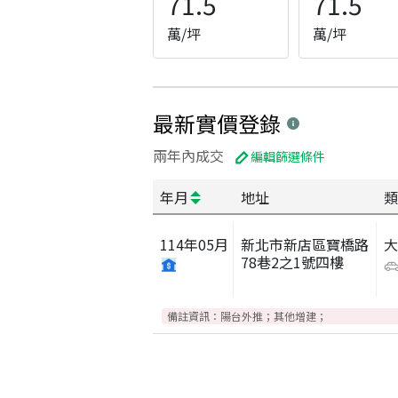
71.5
71.5
萬/坪
萬/坪
最新實價登錄
兩年內成交
編輯篩選條件
年月
地址
類
114
年
05
月
新北市新店區寶橋路
78巷2之1號四樓
備註資訊：
陽台外推；其他增建；