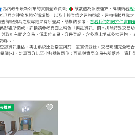
為內政部最新公布的實價登錄資料;
該數值為系統運算，詳細請看
說
020年7月之建物型態分類調整，以及申報登錄之建物型態、建物權狀登載
價查詢服務網之搜尋結果有所差異，請斟酌參考。
看看我們如何推估實價
關係影響所造成，詳情請參考頁面之粉色「備註資訊」欄。排除特殊交易
與政府有關之交易、僅車位交易、分件登記、含多筆土地或多棟建物、 交
復顯示。
價登錄資訊推估，再由系統比對當筆與前一筆實價登錄，交易明細完全吻
交總價)-1，計算百分比至小數點後兩位；可能與實際交易有所落差，資料
長推薦