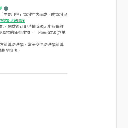
明
之「主要用途」資料推估而成，故資料呈
登錄類型與順序
功能，開啟後可即時排除顯示申報備註
易標的僅有建物、土地面積為0(含地
合方計算漲跌幅，當筆交易漲跌幅計算
請斟酌參考。