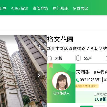
租屋
社區/商辦
實價登錄
房訊知識
信義居家
裕文花園
新北市新店區寶橋路７８巷２號
大樓
55戶
宋浦銀
中興
0921923351
0
月區成件TOP1
2023年12月區成件TOP2
2022年7月區成件TOP1
社區維護人
已成交賣
109組