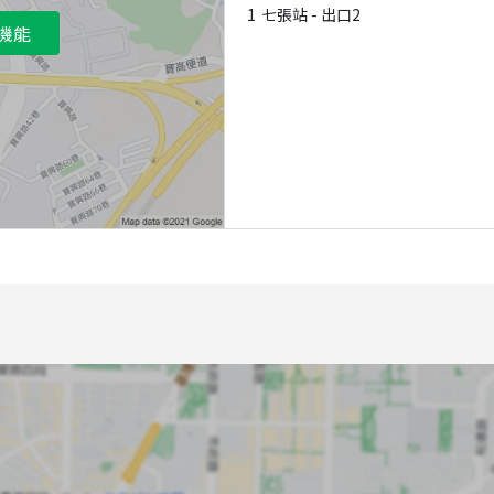
1
七張站 - 出口2
機能