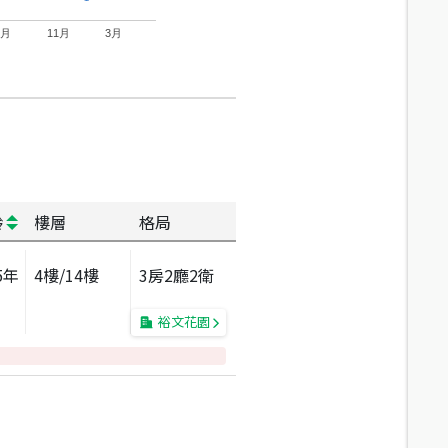
7月
11月
3月
齡
樓層
格局
5
年
4
樓/
14
樓
3房2廳2衛
裕文花園