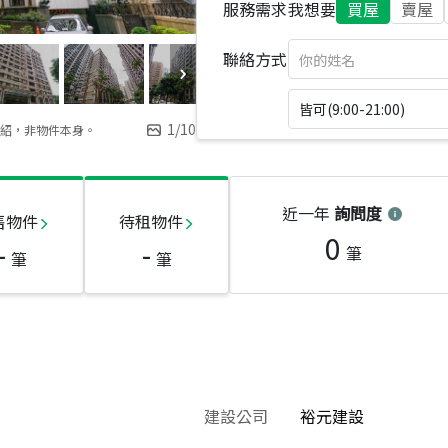
服務需求
我想要
買屋
賣屋
聯絡方式
皆可(9:00-21:00)
1
/
10
紹，非物件本身。
近一年
詢問度
售物件
待租物件
0
-
-
筆
筆
筆
建設公司
裕元建設