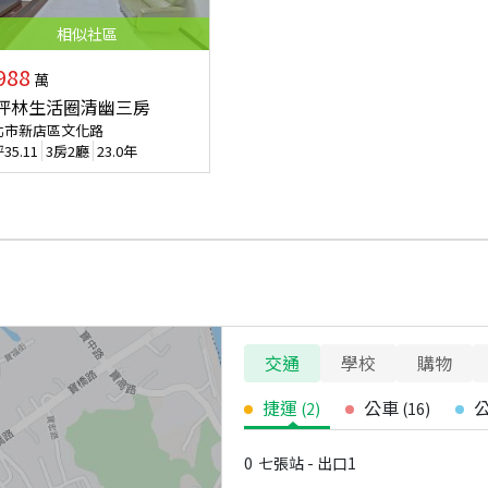
相似
社區
988
萬
坪林生活圈清幽三房
北市新店區文化路
坪
35.11
3房2廳
23.0年
交通
學校
購物
捷運
公車
(
2
)
(
16
)
0
七張站 - 出口1