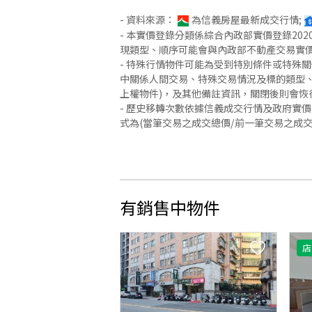
- 資料來源：
為信義房屋最新成交行情;
- 本實價登錄分類係綜合內政部實價登錄2
現類型、順序可能會與內政部不動產交易實
- 特殊行情物件可能為受到特別條件或特殊
中關係人間交易、特殊交易情況及標的類型、
上權物件)，及其他備註資訊，關閉後則會恢
- 歷史移轉次數依據信義成交行情及政府實
式為(當筆交易之成交總價/前一筆交易之成
有銷售中物件
店