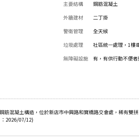
主要結構
鋼筋混凝土
外牆建材
二丁掛
警衛管理
全天候
垃圾處理
社區統一處理，1樓
無障礙設施
有，有供行動不便者
，鋼筋混凝土構造，位於新店市中興路和寶橋路交會處，稀有雙拼1
26/07/12)