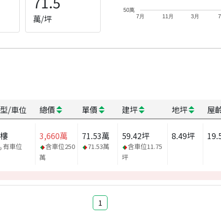
71.5
50萬
萬/坪
7月
11月
3月
型/車位
總價
單價
建坪
地坪
屋
大樓
3,660
萬
71.53
萬
59.42
坪
8.49
坪
19.
有車位
含車位
250
71.53
萬
含車位
11.75
萬
坪
1