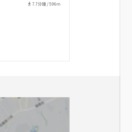
7.7
分鐘 /
596m