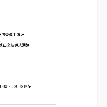
車道旁進中處理
進出之坡道或通路
4層，50戶寧靜花