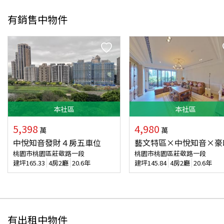
有銷售中物件
本
社區
本
社區
5,398
4,980
萬
萬
中悅知音發財４房五車位
藝文特區×中悅知音×豪
桃園市桃園區莊敬路一段
桃園市桃園區莊敬路一段
建坪
165.33
4房2廳
20.6年
建坪
145.84
4房2廳
20.6年
有出租中物件