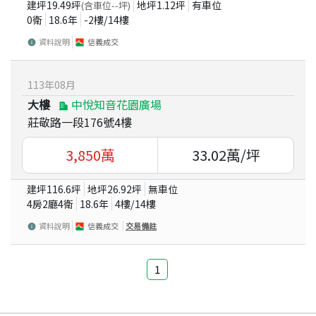
建坪
19.49
坪
地坪
1.12
坪
有車位
(含車位
--
坪)
0衛
18.6
年
-2
樓/
14
樓
資料說明
信義成交
113
年
08
月
大樓
中悅知音花園廣場
莊敬路一段176號4樓
3,850
萬
33.02
萬/坪
建坪
116.6
坪
地坪
26.92
坪
無車位
4房2廳4衛
18.6
年
4
樓/
14
樓
資料說明
信義成交
交易備註
1