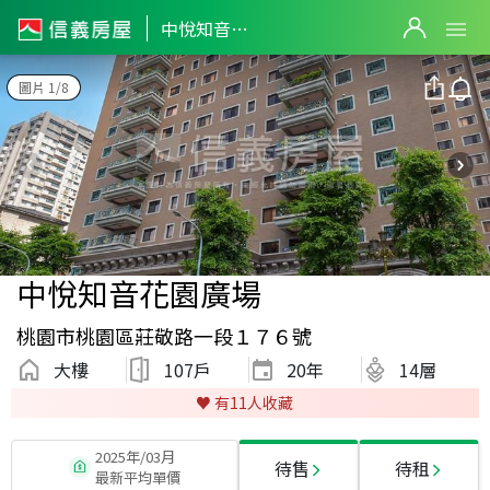
中悅知音花園廣場
圖片 1/8
中悅知音花園廣場
桃園市桃園區莊敬路一段１７６號
大樓
107戶
20
年
14層
♥️ 有
11
人收藏
2025年/03月
待售
待租
最新平均單價