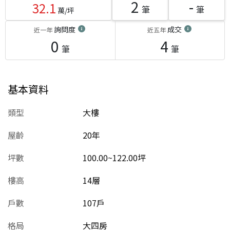
2
-
32.1
筆
筆
萬/坪
詢問度
成交
近一年
近五年
0
4
筆
筆
基本資料
類型
大樓
屋齡
20
年
坪數
100.00~122.00坪
樓高
14層
戶數
107戶
格局
大四房