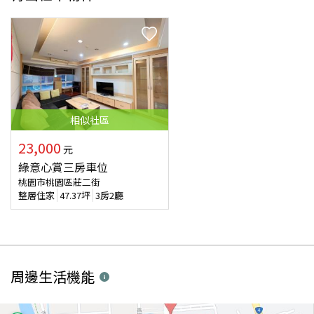
相似
社區
23,000
元
綠意心賞三房車位
桃園市桃園區莊二街
整層住家
47.37
坪
3房2廳
周邊生活機能