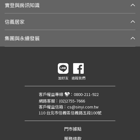
實登與房訊知識
信義居家
集團與永續發展
加好友
追蹤我們
客戶權益專線
：
0800-211-922
網路客服：
(02)2755-7666
客戶權益信箱：
cs@sinyi.com.tw
110 台北市信義區信義路五段100號
門市據點
服務條款