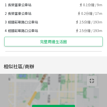
1
長榮富豪公車站
0.1
分鐘 /
9m
2
長榮富豪公車站
0.2
分鐘 /
17m
3
經國莊敬路口公車站
2.5
分鐘 /
193m
4
經國莊敬路口公車站
2.5
分鐘 /
193m
完整周邊生活圈
相似社區/商辦