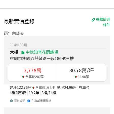
編輯篩選
最新實價登錄
條件
兩年內成交
114
年
03
月
大樓
中悅知音花園廣場
桃園市桃園區莊敬路一段186號三樓
3,778
萬
30.78
萬/坪
含車位
280
萬
33.98
萬
建坪
122.76
坪
地坪
24.96
坪
有車位
含車位
19.8
坪
4房2廳3衛
19.2
年
3
樓/
14
樓
資料說明
內政部實價登錄