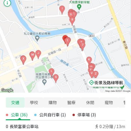
街景及路線導航
交通
學校
購物
醫療
休閒
寵物
警
公車
(
36
)
公共自行車
(
1
)
停車場
(
3
)
0
長榮富豪公車站
0.2
分鐘 /
13m