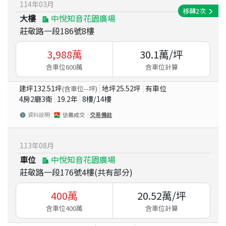
114
年
03
月
移轉
2
次
大樓
中悅知音花園廣場
莊敬路一段186號8樓
3,988
萬
30.1
萬/坪
含車位600萬
含車位計算
建坪
132.51
坪
地坪
25.52
坪
有車位
(含車位
--
坪)
4房2廳3衛
19.2
年
8
樓/
14
樓
資料說明
信義成交
交易備註
113
年
08
月
車位
中悅知音花園廣場
莊敬路一段176號4樓(共有部分)
400
萬
20.52
萬/坪
含車位400萬
含車位計算