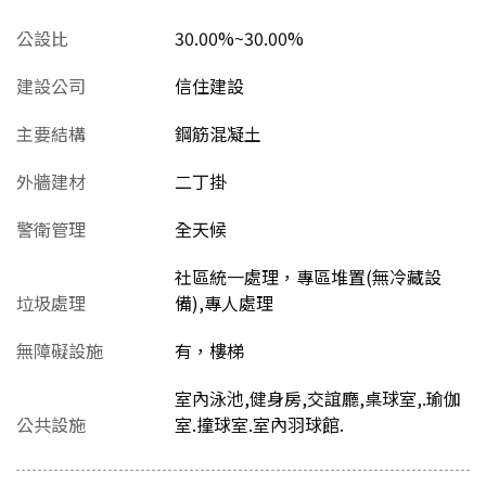
公設比
30.00%~30.00%
建設公司
信住建設
主要結構
鋼筋混凝土
外牆建材
二丁掛
警衛管理
全天候
社區統一處理，專區堆置(無冷藏設
垃圾處理
備),專人處理
無障礙設施
有，樓梯
室內泳池,健身房,交誼廳,桌球室,.瑜伽
公共設施
室.撞球室.室內羽球館.