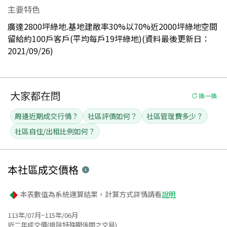
主要特色
廣達2800坪綠地.基地建敝率30%以70%近2000坪綠地空間
留給約100戶客戶(平均每戶19坪綠地)(資料最後更新日：
2021/09/26)
大家都在問
換一換
周邊近期成交行情？
社區評價如何？
社區管理費多少？
社區自住/出租比例如何？
本社區
成交價格
本表數值為系統運算結果，計算方式詳情請看
說明
113年/07月~115年/06月
近二年成交價(排除特殊關係間之交易)