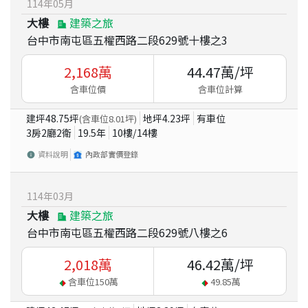
114
年
05
月
大樓
建築之旅
台中市南屯區五權西路二段629號十樓之3
2,168
萬
44.47
萬/坪
含車位價
含車位計算
建坪
48.75
坪
地坪
4.23
坪
有車位
(含車位
8.01
坪)
3房2廳2衛
19.5
年
10
樓/
14
樓
資料說明
內政部實價登錄
114
年
03
月
大樓
建築之旅
台中市南屯區五權西路二段629號八樓之6
2,018
萬
46.42
萬/坪
含車位
150
萬
49.85
萬