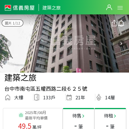
建築之旅
圖片 1/12
建築之旅
台中市南屯區五權西路二段６２５號
大樓
133戶
21
年
14層
2025年/08月
待售
待租
最新平均單價
-
-
49.5
筆
筆
萬/坪