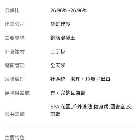
公設比
26.96%~26.96%
建設公司
鉅虹建設
主要結構
鋼筋混凝土
外牆建材
二丁掛
警衛管理
全天候
垃圾處理
社區統一處理，垃圾子母車
無障礙設施
有，完整且兼顧
SPA,花園,戶外泳池,健身房,圖書室,交
公共設施
誼廳
主要特色