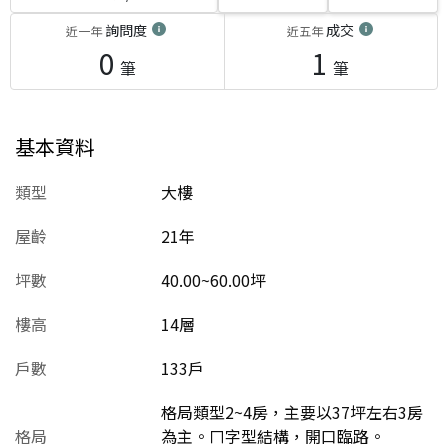
詢問度
成交
近一年
近五年
0
1
筆
筆
基本資料
類型
大樓
屋齡
21
年
坪數
40.00~60.00坪
樓高
14層
戶數
133戶
格局類型2~4房，主要以37坪左右3房
格局
為主。ㄇ字型結構，開口臨路。