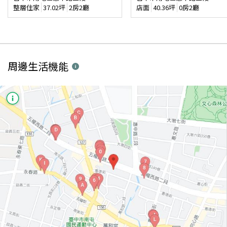
整層住家
37.02
坪
2房2廳
店面
40.36
坪
0房2廳
周邊生活機能