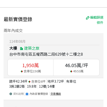
編輯篩選
最新實價登錄
條件
兩年內成交
114
年
08
月
大樓
建築之旅
台中市南屯區五權西路二段629號十二樓之8
1,950
萬
46.05
萬/坪
含車位
150
萬
49.53
萬
建坪
42.34
坪
地坪
3.72
坪
有車位
含車位
6
坪
3房2廳2衛
19.8
年
12
樓/
14
樓
資料說明
內政部實價登錄
交易備註