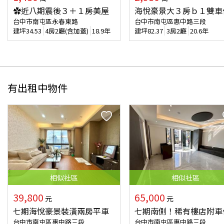
✿近八期震後３＋１房美屋
海悅豪景大３房ｂ１雙車
台中市南屯區永春東路
台中市南屯區惠中路三段
建坪
34.53
4房2廳(含加蓋)
18.9年
建坪
82.37
3房2廳
20.6年
有出租中物件
相似
社區
相似
社區
39,800
65,000
元
元
七期海悅豪景裝潢兩房平車
七期南側！稀有樓店附車
台中市南屯區惠中路三段
台中市南屯區惠中路三段