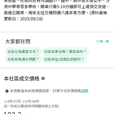
有去處。社區附近有內湖國小、國中、高中及文德女中、方
濟中學等眾多學校，開車只需5-10分鐘即可上堤頂交流道、
高速公路等，南來北往交通四通八達非常方便。(資料最後
更新日：2025/09/18)
大家都在問
換一換
社區垃圾處理方式？
社區有車位嗎？類型為何？
社區有無漏水問題？
社區自住/出租比例如何？
本社區
成交價格
本表數值為系統運算結果，計算方式詳情請看
說明
114年/07月~115年/06月
近一年成交價(排除特殊關係間之交易)