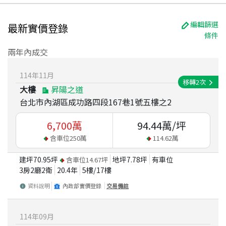
編輯篩選
最新實價登錄
條件
兩年內成交
114
年
11
月
移轉
2
次
大樓
昇陽之道
台北市內湖區成功路四段167巷1號五樓之2
6,700
萬
94.44
萬/坪
含車位
250
萬
114.62
萬
建坪
70.95
坪
地坪
7.78
坪
有車位
含車位
14.67
坪
3房2廳2衛
20.4
年
5
樓/
17
樓
資料說明
內政部實價登錄
交易備註
114
年
09
月