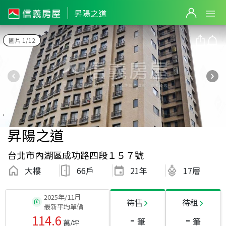
昇陽之道
圖片 1/12
昇陽之道
台北市內湖區成功路四段１５７號
大樓
66戶
21
年
17層
2025年/11月
待售
待租
最新平均單價
-
-
114.6
筆
筆
萬/坪