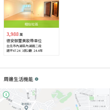
相似
社區
3,988
萬
德安御璽美妝帶車位
台北市內湖區內湖路二段
建坪
47.24
3房2廳
24.4年
周邊生活機能