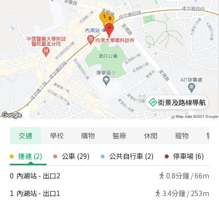
街景及路線導航
交通
學校
購物
醫療
休閒
寵物
警
捷運
(
2
)
公車
(
29
)
公共自行車
(
2
)
停車場
(
6
)
0
內湖站 - 出口2
0.8
分鐘 /
66m
1
內湖站 - 出口1
3.4
分鐘 /
253m