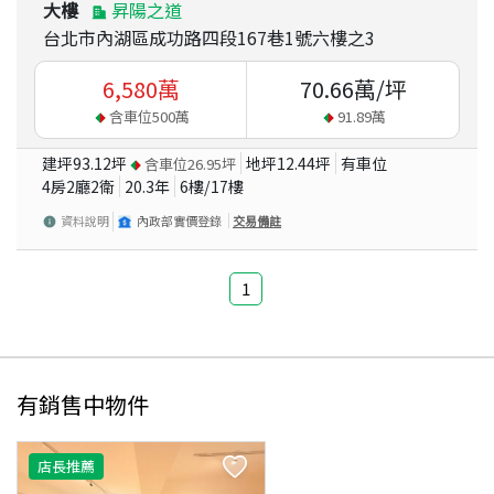
大樓
昇陽之道
台北市內湖區成功路四段167巷1號六樓之3
6,580
萬
70.66
萬/坪
含車位
500
萬
91.89
萬
建坪
93.12
坪
地坪
12.44
坪
有車位
含車位
26.95
坪
4房2廳2衛
20.3
年
6
樓/
17
樓
資料說明
內政部實價登錄
交易備註
1
有銷售中物件
店長推薦