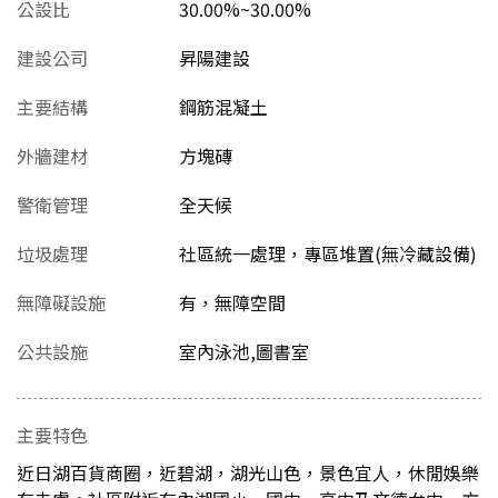
公設比
30.00%~30.00%
建設公司
昇陽建設
主要結構
鋼筋混凝土
外牆建材
方塊磚
警衛管理
全天候
垃圾處理
社區統一處理，專區堆置(無冷藏設備)
無障礙設施
有，無障空間
公共設施
室內泳池,圖書室
主要特色
近日湖百貨商圈，近碧湖，湖光山色，景色宜人，休閒娛樂