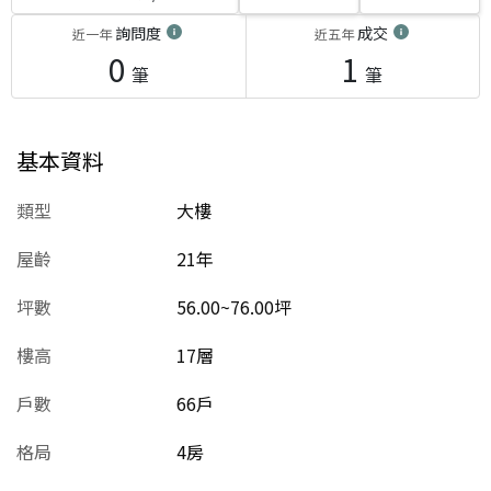
詢問度
成交
近一年
近五年
0
1
筆
筆
基本資料
類型
大樓
屋齡
21
年
坪數
56.00~76.00坪
樓高
17層
戶數
66戶
格局
4房