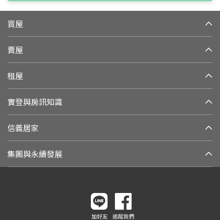
買屋
賣屋
租屋
實登與房訊知識
信義居家
集團與永續發展
加好友
追蹤我們