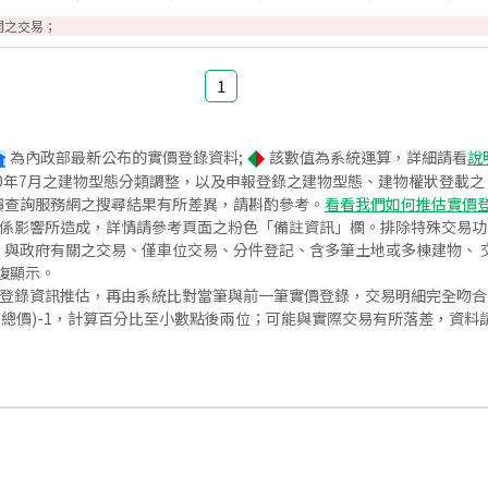
間之交易；
1
為內政部最新公布的實價登錄資料;
該數值為系統運算，詳細請看
說
020年7月之建物型態分類調整，以及申報登錄之建物型態、建物權狀登載
價查詢服務網之搜尋結果有所差異，請斟酌參考。
看看我們如何推估實價
關係影響所造成，詳情請參考頁面之粉色「備註資訊」欄。排除特殊交易
與政府有關之交易、僅車位交易、分件登記、含多筆土地或多棟建物、 交
復顯示。
價登錄資訊推估，再由系統比對當筆與前一筆實價登錄，交易明細完全吻
交總價)-1，計算百分比至小數點後兩位；可能與實際交易有所落差，資料