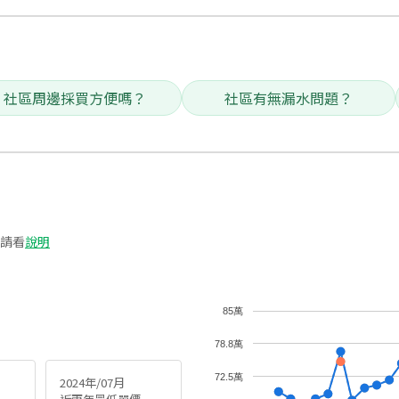
社區周邊採買方便嗎？
社區有無漏水問題？
請看
說明
85萬
78.8萬
72.5萬
2024年/07月