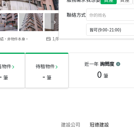
聯絡方式
皆可(9:00-21:00)
1
/
8
紹，非物件本身。
近一年
詢問度
售物件
待租物件
0
-
-
筆
筆
筆
建設公司
冠德建設