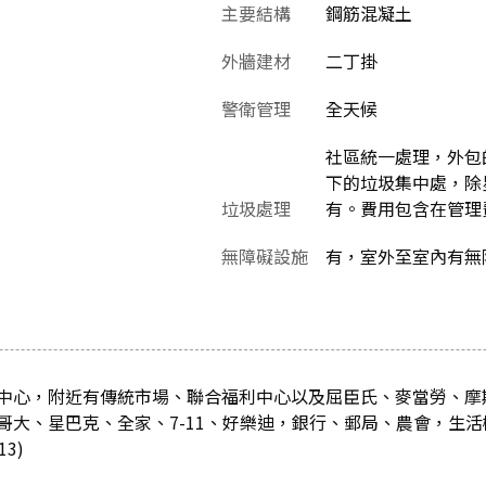
主要結構
鋼筋混凝土
外牆建材
二丁掛
警衛管理
全天候
社區統一處理，外包的
下的垃圾集中處，除
垃圾處理
有。費用包含在管理
無障礙設施
有，室外至室內有無
中心，附近有傳統市場、聯合福利中心以及屈臣氏、麥當勞、摩
哥大、星巴克、全家、7-11、好樂迪，銀行、郵局、農會，生活
3)