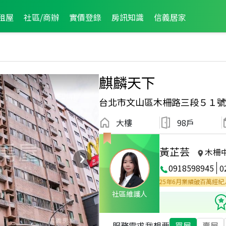
租屋
社區/商辦
實價登錄
房訊知識
信義居家
麒麟天下
台北市文山區木柵路三段５１號
大樓
98戶
黃芷芸
木柵
0918598945
0
萬經紀人員
2025年7月業績破百萬經紀人員
2025年6月業績破百萬經紀人員
社區維護人
服務需求
我想要
買屋
賣屋