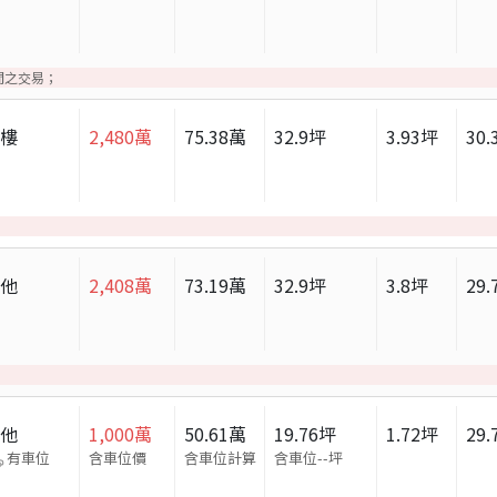
間之交易；
大樓
2,480
萬
75.38
萬
32.9
坪
3.93
坪
30.
其他
2,408
萬
73.19
萬
32.9
坪
3.8
坪
29.
其他
1,000
萬
50.61
萬
19.76
坪
1.72
坪
29.
有車位
含車位價
含車位計算
含車位
--
坪