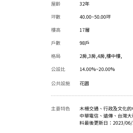
屋齡
32
年
坪數
40.00~50.00坪
樓高
17層
戶數
98戶
格局
2房,3房,4房,樓中樓,
公設比
14.00%~20.00%
公共設施
花園
主要特色
木柵交通、行政及文化的
中華電信、遠傳、台灣大
料最後更新日：2023/06/1