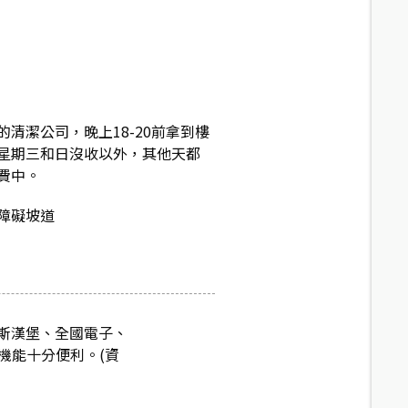
清潔公司，晚上18-20前拿到樓
星期三和日沒收以外，其他天都
費中。
障礙坡道
斯漢堡、全國電子、
機能十分便利。(資