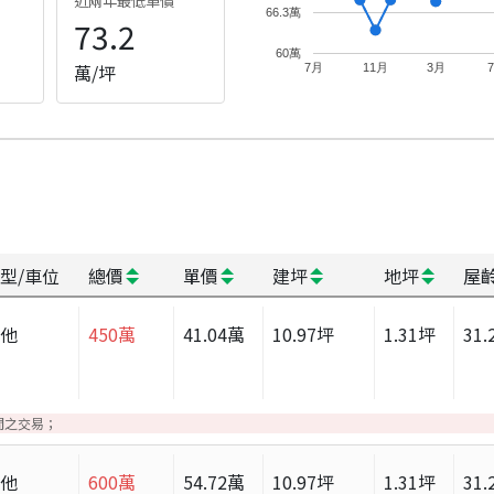
近兩年最低單價
66.3萬
73.2
60萬
萬/坪
7月
11月
3月
型/車位
總價
單價
建坪
地坪
屋
其他
450
萬
41.04
萬
10.97
坪
1.31
坪
31.
間之交易；
其他
600
萬
54.72
萬
10.97
坪
1.31
坪
31.