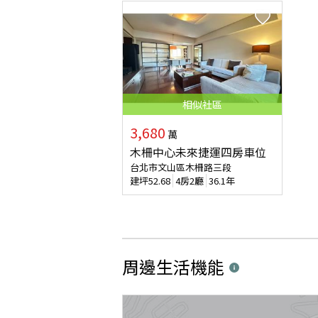
相似
社區
3,680
萬
木柵中心未來捷運四房車位
台北市文山區木柵路三段
建坪
52.68
4房2廳
36.1年
周邊生活機能