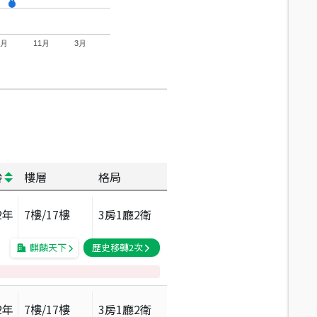
7月
11月
3月
齡
樓層
格局
2
年
7
樓/
17
樓
3房1廳2衛
麒麟天下
歷史移轉
2
次
2
年
7
樓/
17
樓
3房1廳2衛