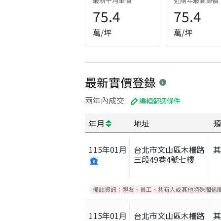
最新平均單價
近兩年最高單價
75.4
75.4
萬/坪
萬/坪
最新實價登錄
兩年內成交
編輯篩選條件
年月
地址
類
115
年
01
月
台北市文山區木柵路
三段49巷4號七樓
備註資訊：
親友、員工、共有人或其他特殊關係
115
年
01
月
台北市文山區木柵路