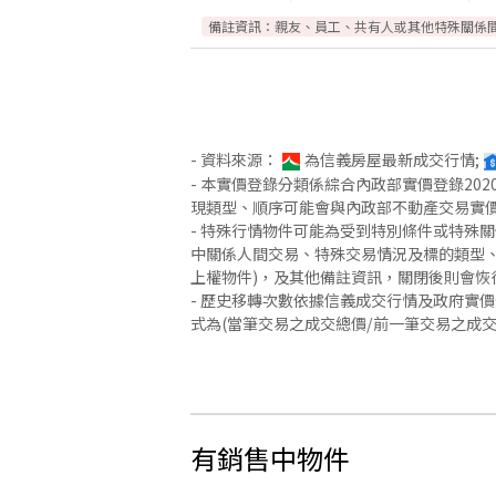
備註資訊：
親友、員工、共有人或其他特殊關係
- 資料來源：
為信義房屋最新成交行情;
- 本實價登錄分類係綜合內政部實價登錄2
現類型、順序可能會與內政部不動產交易實
- 特殊行情物件可能為受到特別條件或特殊
中關係人間交易、特殊交易情況及標的類型、
上權物件)，及其他備註資訊，關閉後則會恢
- 歷史移轉次數依據信義成交行情及政府實
式為(當筆交易之成交總價/前一筆交易之成
有銷售中物件