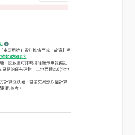
明
之「主要用途」資料推估而成，故資料呈
登錄類型與順序
功能，開啟後可即時排除顯示申報備註
易標的僅有建物、土地面積為0(含地
合方計算漲跌幅，當筆交易漲跌幅計算
請斟酌參考。