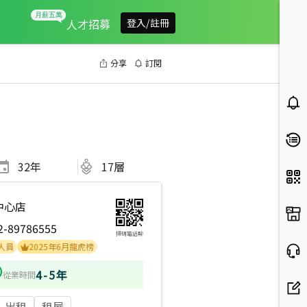
人才招募
登入/註冊
分享
訂閱
32
年
17層
中心店
2-89786555
掃碼電話聊
2025年6月龍虎榜
4-5年
從業時間
出租
租屋