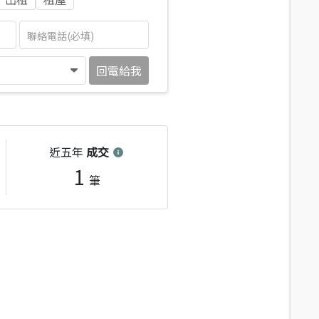
回電給我
近五年
成交
1
筆