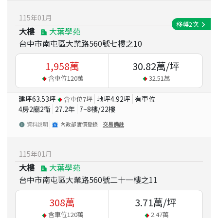
115
年
01
月
移轉
2
次
大樓
大葉學苑
台中市南屯區大業路560號七樓之10
1,958
萬
30.82
萬/坪
含車位
120
萬
32.51
萬
建坪
63.53
坪
地坪
4.92
坪
有車位
含車位
7
坪
4房2廳2衛
27.2
年
7~8
樓/
22
樓
資料說明
內政部實價登錄
交易備註
115
年
01
月
大樓
大葉學苑
台中市南屯區大業路560號二十一樓之11
308
萬
3.71
萬/坪
含車位
120
萬
2.47
萬