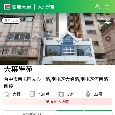
大葉學苑
圖片 1/12
大葉學苑
台中市南屯區文心一路,南屯區大業路,南屯區河南路
四段
大樓
424戶
28
年
22層
♥️ 有
41
人收藏
2026年/01月