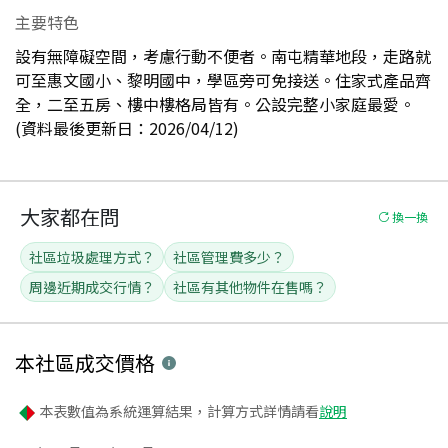
主要特色
設有無障礙空間，考慮行動不便者。南屯精華地段，走路就
可至惠文國小、黎明國中，學區旁可免接送。住家式產品齊
全，二至五房、樓中樓格局皆有。公設完整小家庭最愛。
(資料最後更新日：2026/04/12)
大家都在問
換一換
社區垃圾處理方式？
社區管理費多少？
周邊近期成交行情？
社區有其他物件在售嗎？
本社區
成交價格
本表數值為系統運算結果，計算方式詳情請看
說明