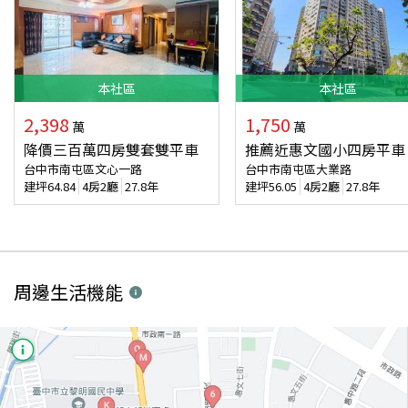
本
社區
本
社區
2,398
1,750
萬
萬
降價三百萬四房雙套雙平車
推薦近惠文國小四房平車
台中市南屯區文心一路
台中市南屯區大業路
建坪
64.84
4房2廳
27.8年
建坪
56.05
4房2廳
27.8年
周邊生活機能