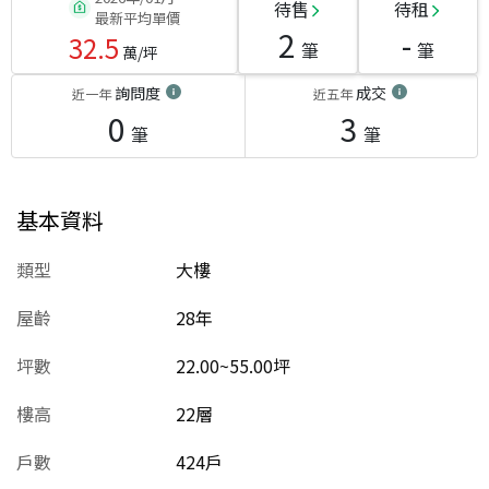
待售
待租
最新平均單價
2
-
32.5
筆
筆
萬/坪
詢問度
成交
近一年
近五年
0
3
筆
筆
基本資料
類型
大樓
屋齡
28
年
坪數
22.00~55.00坪
樓高
22層
戶數
424戶