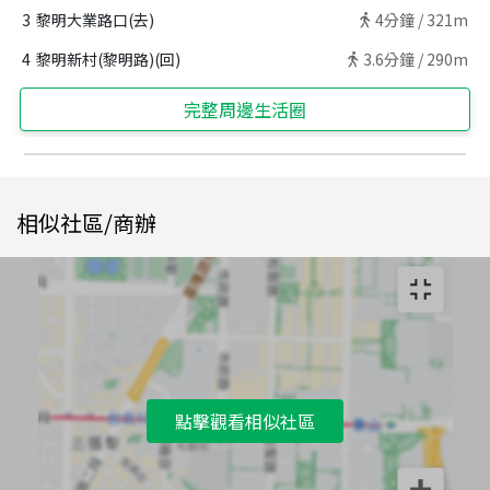
3
黎明大業路口(去)
4
分鐘 /
321m
4
黎明新村(黎明路)(回)
3.6
分鐘 /
290m
完整周邊生活圈
相似社區/商辦
點擊觀看相似社區