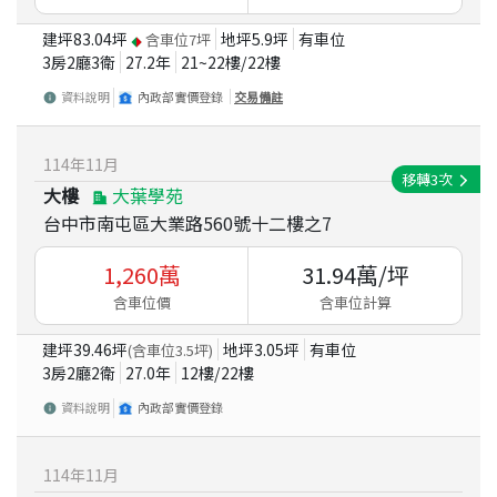
建坪
83.04
坪
地坪
5.9
坪
有車位
含車位
7
坪
3房2廳3衛
27.2
年
21~22
樓/
22
樓
資料說明
內政部實價登錄
交易備註
114
年
11
月
移轉
3
次
大樓
大葉學苑
台中市南屯區大業路560號十二樓之7
1,260
萬
31.94
萬/坪
含車位價
含車位計算
建坪
39.46
坪
地坪
3.05
坪
有車位
(含車位
3.5
坪)
3房2廳2衛
27.0
年
12
樓/
22
樓
資料說明
內政部實價登錄
114
年
11
月