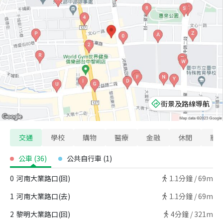
街景及路線導航
交通
學校
購物
醫療
金融
休閒
寵
公車
(
36
)
公共自行車
(
1
)
0
河南大業路口(回)
1.1
分鐘 /
69m
1
河南大業路口(去)
1.1
分鐘 /
69m
2
黎明大業路口(回)
4
分鐘 /
321m