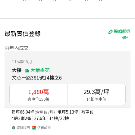
編輯篩選
最新實價登錄
條件
兩年內成交
115
年
06
月
大樓
大葉學苑
文心一路381號14樓之6
1,880
萬
29.3
萬/坪
含車位150萬
已扣除車位
建坪
66.04
坪
地坪
5.13
坪
有車位
(含車位
7
坪)
4房2廳2衛
27.6
年
14
樓/
22
樓
資料說明
信義成交