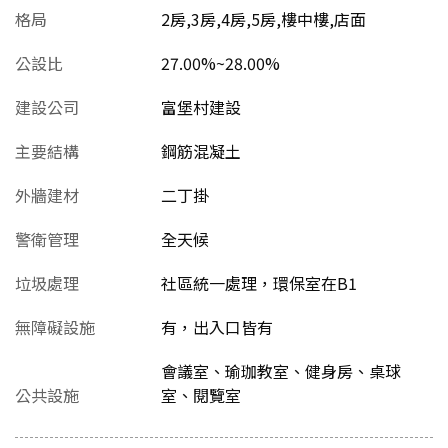
格局
2房,3房,4房,5房,樓中樓,店面
公設比
27.00%~28.00%
建設公司
富堡村建設
主要結構
鋼筋混凝土
外牆建材
二丁掛
警衛管理
全天候
垃圾處理
社區統一處理，環保室在B1
無障礙設施
有，出入口皆有
會議室、瑜珈教室、健身房、桌球
公共設施
室、閱覽室