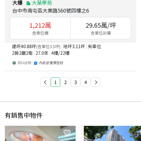
大樓
大葉學苑
台中市南屯區大業路560號四樓之6
1,212
萬
29.65
萬/坪
含車位價
含車位計算
建坪
40.88
坪
地坪
3.11
坪
有車位
(含車位
3.5
坪)
2房2廳2衛
27.0
年
4
樓/
22
樓
資料說明
內政部實價登錄
1
2
3
4
有銷售中物件