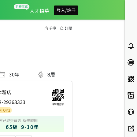
人才招募
登入/註冊
分享
訂閱
30
年
8層
木新店
2-29363333
掃碼電話聊
方
已成交買方
從業時間
65組
9-10年