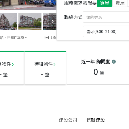
服務需求
我想要
買屋
賣屋
聯絡方式
皆可(9:00-21:00)
1
/
8
紹，非物件本身。
近一年
詢問度
售物件
待租物件
0
-
-
筆
筆
筆
建設公司
信聯建設