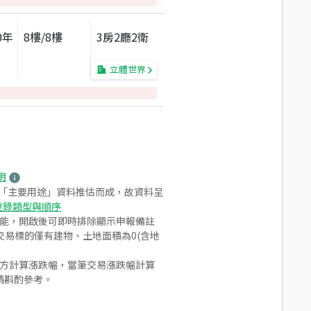
0
年
8
樓/
8
樓
3房2廳2衛
立體世界
明
之「主要用途」資料推估而成，故資料呈
登錄類型與順序
功能，開啟後可即時排除顯示申報備註
易標的僅有建物、土地面積為0(含地
合方計算漲跌幅，當筆交易漲跌幅計算
請斟酌參考。