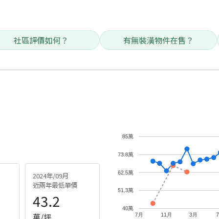
社區評價如何？
有無裝潢物件在售？
85萬
73.8萬
62.5萬
2024年/09月
近兩年最低單價
51.3萬
43.2
40萬
萬/坪
7月
11月
3月