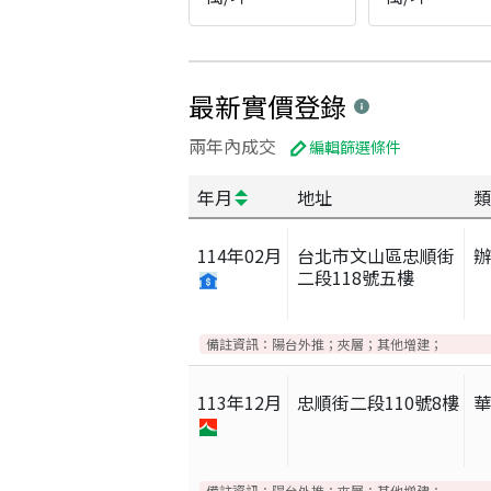
最新實價登錄
兩年內成交
編輯篩選條件
年月
地址
類
114
年
02
月
台北市文山區忠順街
二段118號五樓
備註資訊：
陽台外推；夾層；其他增建；
113
年
12
月
忠順街二段110號8樓
備註資訊：
陽台外推；夾層；其他增建；