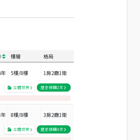
齡
樓層
格局
4
年
5
樓/
8
樓
1房2廳1衛
立體世界
歷史移轉
2
次
3
年
8
樓/
8
樓
3房2廳1衛
立體世界
歷史移轉
3
次