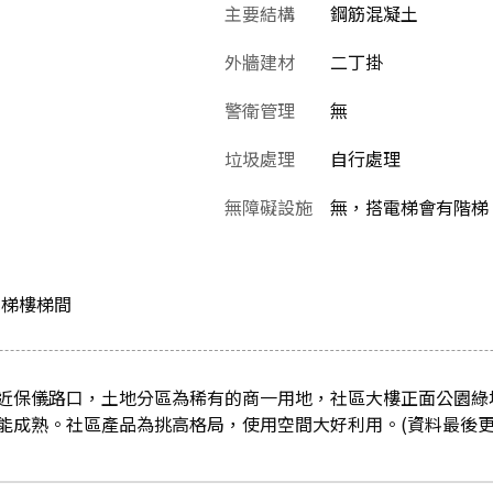
主要結構
鋼筋混凝土
外牆建材
二丁掛
警衛管理
無
垃圾處理
自行處理
無障礙設施
無，搭電梯會有階梯
電梯樓梯間
近保儀路口，土地分區為稀有的商一用地，社區大樓正面公園綠
成熟。社區產品為挑高格局，使用空間大好利用。(資料最後更新日：2