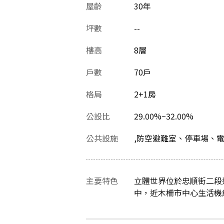
屋齡
30
年
坪數
--
樓高
8層
戶數
70戶
格局
2+1房
公設比
29.00%~32.00%
公共設施
,防空避難室、停車場、
主要特色
立體世界位於忠順街二段
中，近木柵市中心生活機能