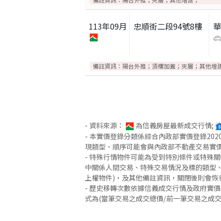
113
年
09
月
忠順街二段94號8樓
備註資訊：
陽台外推；頂樓加蓋；夾層；其他增
- 資料來源：
為信義房屋最新成交行情;
- 本實價登錄分類係綜合內政部實價登錄2
現類型、順序可能會與內政部不動產交易實
- 特殊行情物件可能為受到特別條件或特殊
中關係人間交易、特殊交易情況及標的類型、
上權物件)，及其他備註資訊，關閉後則會恢
- 歷史移轉次數依據信義成交行情及政府實
式為(當筆交易之成交總價/前一筆交易之成