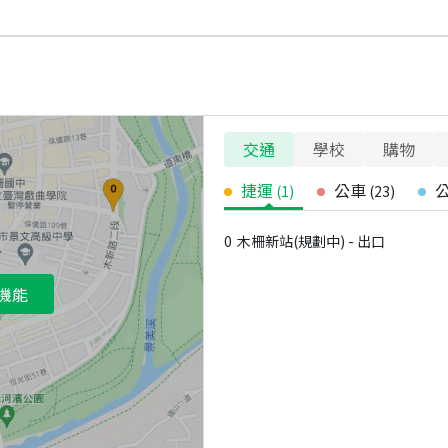
交通
學校
購物
捷運
公車
(
1
)
(
23
)
0
木柵新站(規劃中) - 出口
機能