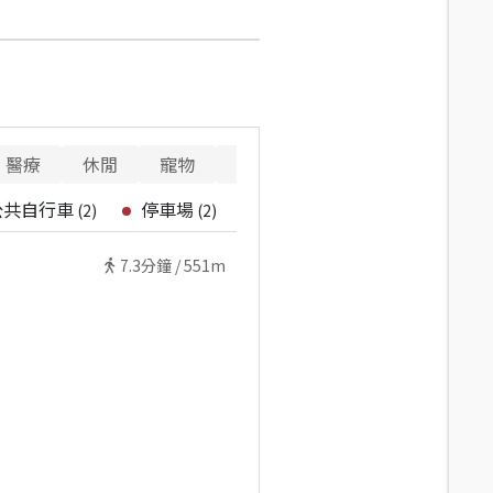
醫療
休閒
寵物
警消
重要設施
公共自行車
停車場
(
2
)
(
2
)
7.3
分鐘 /
551m