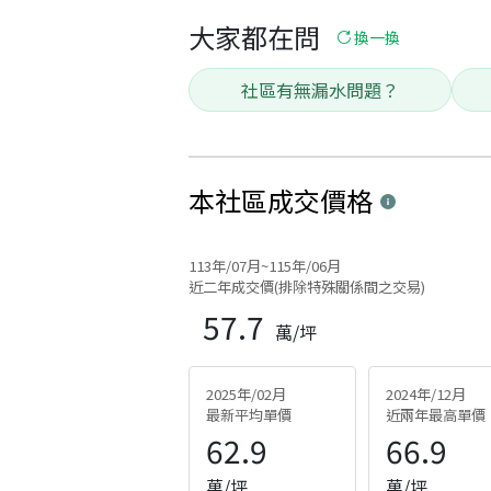
大家都在問
換一換
社區有無漏水問題？
本社區
成交價格
113年/07月~115年/06月
近二年成交價(排除特殊關係間之交易)
57.7
萬/坪
2025年/02月
2024年/12月
最新平均單價
近兩年最高單價
62.9
66.9
萬/坪
萬/坪