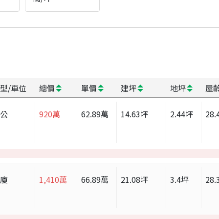
型/車位
總價
單價
建坪
地坪
屋
辦公
920
萬
62.89
萬
14.63
坪
2.44
坪
28.
華廈
1,410
萬
66.89
萬
21.08
坪
3.4
坪
28.