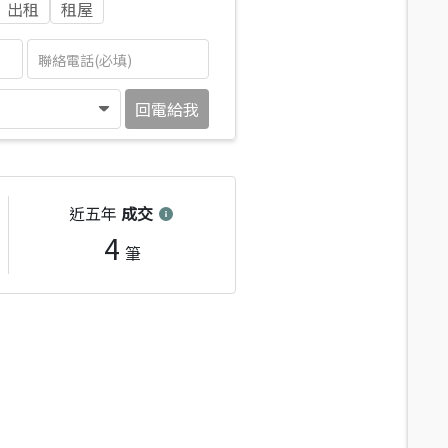
出租
租屋
回電給我
近五年
成交
4
筆