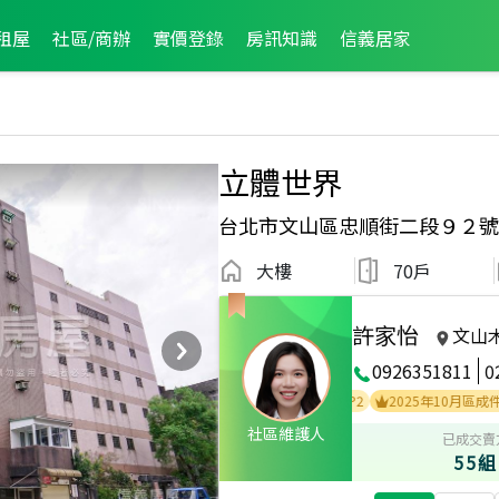
租屋
社區/商辦
實價登錄
房訊知識
信義居家
立體世界
台北市文山區忠順街二段９２號
大樓
70戶
許家怡
文山
0926351811
0
2025年10月區業績TOP3
2026年5月區成件TOP2
2025年10月區成件TOP2
社區維護人
已成交賣
55組