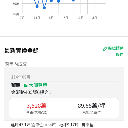
80萬
75萬
7月
11月
3月
7月
11月
3月
編輯篩選
最新實價登錄
條件
兩年內成交
114
年
09
月
華廈
大湖尊境
金湖路405號6樓之1
3,528
萬
89.65
萬/坪
含車位250萬
已扣除車位
建坪
47.1
坪
地坪
9.17
坪
有車位
(含車位
10.54
坪)