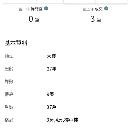
詢問度
成交
近一年
近五年
0
3
筆
筆
基本資料
類型
大樓
屋齡
27
年
坪數
--
樓高
9層
戶數
37戶
格局
3房,4房,樓中樓