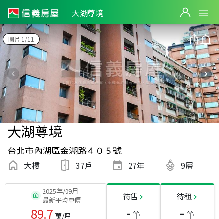
大湖尊境
圖片 1/11
大湖尊境
台北市內湖區金湖路４０５號
大樓
37戶
27
年
9層
2025年/09月
待售
待租
最新平均單價
-
-
89.7
筆
筆
萬/坪