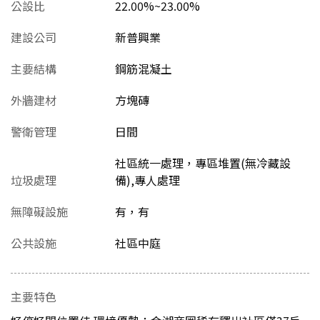
公設比
22.00%~23.00%
建設公司
新普興業
主要結構
鋼筋混凝土
外牆建材
方塊磚
警衛管理
日間
社區統一處理，專區堆置(無冷藏設
垃圾處理
備),專人處理
無障礙設施
有，有
公共設施
社區中庭
主要特色