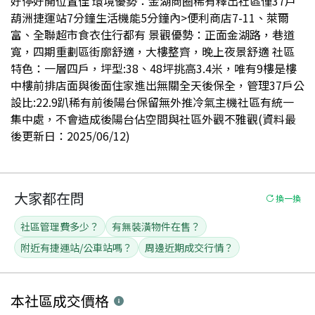
好停好開位置佳 環境優勢：金湖商圈稀有釋出社區僅37戶
葫洲捷運站7分鐘生活機能5分鐘內>便利商店7-11、萊爾
富、全聯超市食衣住行都有 景觀優勢：正面金湖路，巷道
寬，四期重劃區街廓舒適，大樓整齊，晚上夜景舒適 社區
特色：一層四戶，坪型:38、48坪挑高3.4米，唯有9樓是樓
中樓前排店面與後面住家進出無關全天後保全，管理37戶公
設比:22.9趴稀有前後陽台保留無外推冷氣主機社區有統一
集中處，不會造成後陽台佔空間與社區外觀不雅觀(資料最
後更新日：2025/06/12)
大家都在問
換一換
社區管理費多少？
有無裝潢物件在售？
附近有捷運站/公車站嗎？
周邊近期成交行情？
本社區
成交價格