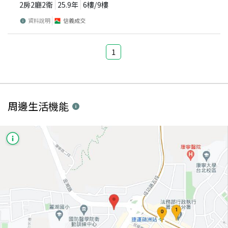
2房2廳2衛
25.9
年
6
樓/
9
樓
資料說明
信義成交
1
周邊生活機能