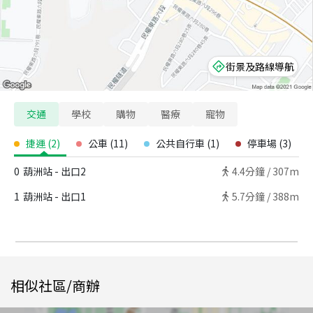
街景及路線導航
交通
學校
購物
醫療
寵物
捷運
(
2
)
公車
(
11
)
公共自行車
(
1
)
停車場
(
3
)
0
葫洲站 - 出口2
4.4
分鐘 /
307m
1
葫洲站 - 出口1
5.7
分鐘 /
388m
相似社區/商辦