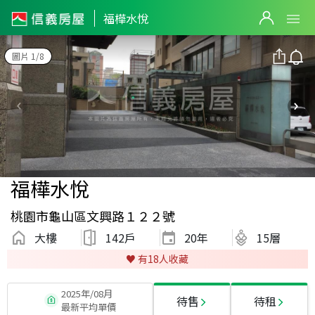
福樺水悅
圖片 1/8
福樺水悅
桃園市龜山區文興路１２２號
大樓
142戶
20
年
15層
♥️ 有
18
人收藏
2025年/08月
待售
待租
最新平均單價