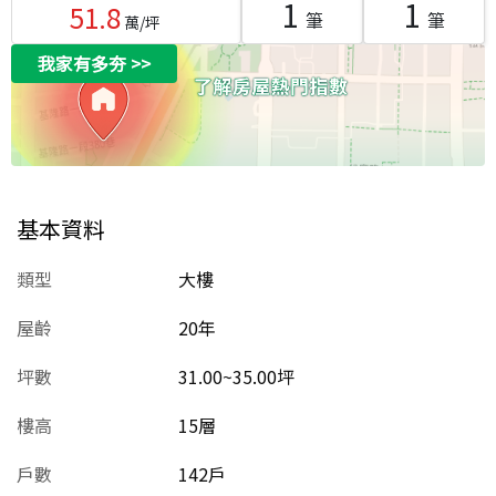
1
1
51.8
筆
筆
萬/坪
我家有多夯
>>
基本資料
類型
大樓
屋齡
20
年
坪數
31.00~35.00坪
樓高
15層
戶數
142戶