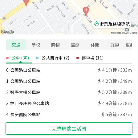
街景及路線導航
交通
學校
購物
醫療
休閒
寵物
重要
公車
(
30
)
公共自行車
(
2
)
停車場
(
11
)
0
公園路口公車站
4.1
分鐘 /
333m
1
公園路口公車站
4.2
分鐘 /
349m
2
醫學大樓公車站
5.2
分鐘 /
389m
3
林口長庚醫院公車站
4.9
分鐘 /
378m
4
長庚醫院公車站
5
分鐘 /
387m
完整周邊生活圈