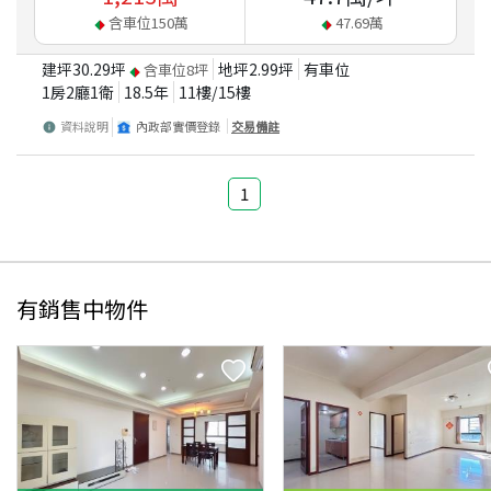
含車位
150
萬
47.69
萬
建坪
30.29
坪
地坪
2.99
坪
有車位
含車位
8
坪
1房2廳1衛
18.5
年
11
樓/
15
樓
資料說明
內政部實價登錄
交易備註
1
有銷售中物件