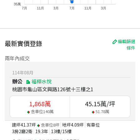
35萬
7月
11月
3月
7月
11月
3月
編輯篩選
最新實價登錄
條件
兩年內成交
114
年
08
月
辦公
福樺水悅
桃園市龜山區文興路126號十三樓之1
1,868
萬
45.15
萬/坪
含車位
140
萬
51.78
萬
建坪
41.37
坪
地坪
4.09
坪
有車位
含車位
8
坪
3房2廳2衛
19.3
年
13
樓/
15
樓