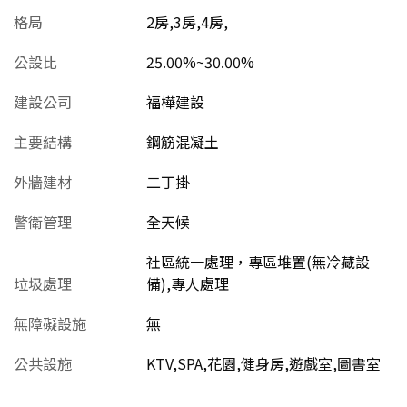
格局
2房,3房,4房,
公設比
25.00%~30.00%
建設公司
福樺建設
主要結構
鋼筋混凝土
外牆建材
二丁掛
警衛管理
全天候
社區統一處理，專區堆置(無冷藏設
垃圾處理
備),專人處理
無障礙設施
無
公共設施
KTV,SPA,花園,健身房,遊戲室,圖書室