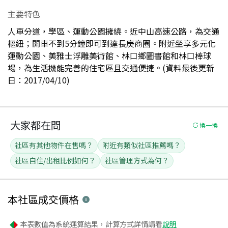
主要特色
人車分道，學區、運動公園擁繞。近中山高速公路，為交通
樞紐；開車不到5分鐘即可到達長庚商圈。附近坐享多元化
運動公園、美雅士浮雕美術館、林口鄉圖書館和林口棒球
場，為生活機能完善的住宅區且交通便捷。(資料最後更新
日：2017/04/10)
大家都在問
換一換
社區有其他物件在售嗎？
附近有類似社區推薦嗎？
社區自住/出租比例如何？
社區管理方式為何？
本社區
成交價格
本表數值為系統運算結果，計算方式詳情請看
說明