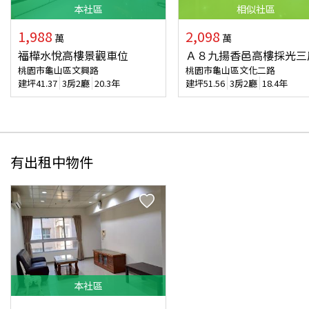
本
社區
相似
社區
1,988
2,098
萬
萬
福樺水悅高樓景觀車位
Ａ８九揚香邑高樓採光三
桃園市龜山區文興路
桃園市龜山區文化二路
建坪
41.37
3房2廳
20.3年
建坪
51.56
3房2廳
18.4年
有出租中物件
本
社區