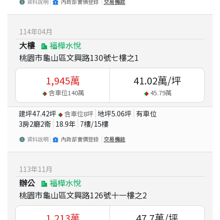
資料說明
內政部實價登錄
交易備註
114
年
04
月
大樓
福樺水悅
桃園市龜山區文興路130號七樓之1
1,945
萬
41.02
萬/坪
含車位
140
萬
45.79
萬
建坪
47.42
坪
地坪
5.06
坪
有車位
含車位
8
坪
3房2廳2衛
18.9
年
7
樓/
15
樓
資料說明
內政部實價登錄
交易備註
113
年
11
月
辦公
福樺水悅
桃園市龜山區文興路126號十一樓之2
1,213
萬
47.7
萬/坪