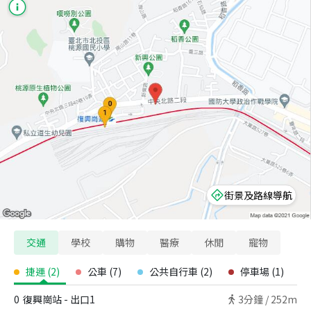
街景及路線導航
交通
學校
購物
醫療
休閒
寵物
捷運
(
2
)
公車
(
7
)
公共自行車
(
2
)
停車場
(
1
)
0
復興崗站 - 出口1
3
分鐘 /
252m