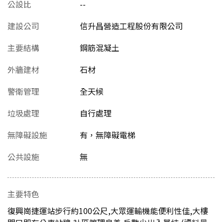
公設比
--
建設公司
信升昌營造工程股份有限公司
主要結構
鋼筋混凝土
外牆建材
石材
警衛管理
全天候
垃圾處理
自行處理
無障礙設施
有，無障礙電梯
公共設施
無
主要特色
復興崗捷運站步行約100公尺,大眾運輸機能便利性佳,大樓