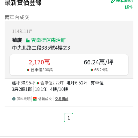
編輯篩選
最新實價登錄
條件
兩年內成交
114
年
11
月
華廈
雲崗捷運森活館
中央北路二段385號4樓之3
2,170
萬
66.24
萬/坪
含車位
300
萬
66.24
萬
建坪
30.95
坪
地坪
6.52
坪
有車位
含車位
2.72
坪
3房2廳1衛
18.1
年
4
樓/
10
樓
資料說明
信義成交
交易備註
1