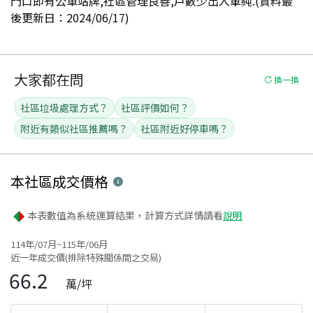
門口即有公車站牌,社區管理良善,戶數少出入單純.(資料最
後更新日：2024/06/17)
大家都在問
換一換
社區垃圾處理方式？
社區評價如何？
附近有類似社區推薦嗎？
社區附近好停車嗎？
本社區
成交價格
本表數值為系統運算結果，計算方式詳情請看
說明
114年/07月~115年/06月
近一年成交價(排除特殊關係間之交易)
66.2
萬/坪