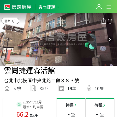
雲崗捷運森活館
圖片 1/9
雲崗捷運森活館
台北市北投區中央北路二段３８３號
大樓
35戶
19
年
10層
2025年/11月
待售
待租
最新平均單價
-
-
66.2
筆
筆
萬/坪