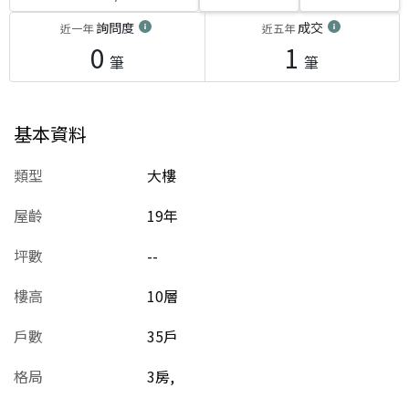
詢問度
成交
近一年
近五年
0
1
筆
筆
基本資料
類型
大樓
屋齡
19
年
坪數
--
樓高
10層
戶數
35戶
格局
3房,