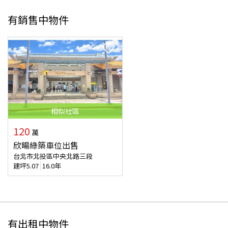
有銷售中物件
相似
社區
120
萬
欣暘綠築車位出售
台北市北投區中央北路三段
建坪
5.07
16.0年
有出租中物件