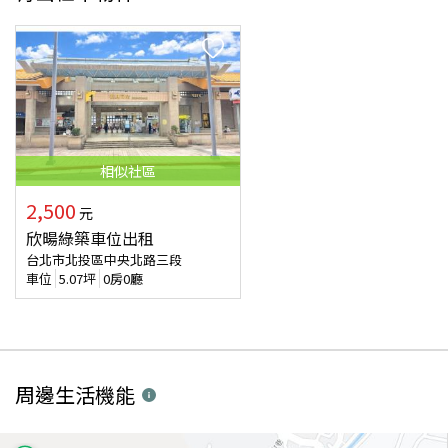
相似
社區
2,500
元
欣暘綠築車位出租
台北市北投區中央北路三段
車位
5.07
坪
0房0廳
周邊生活機能