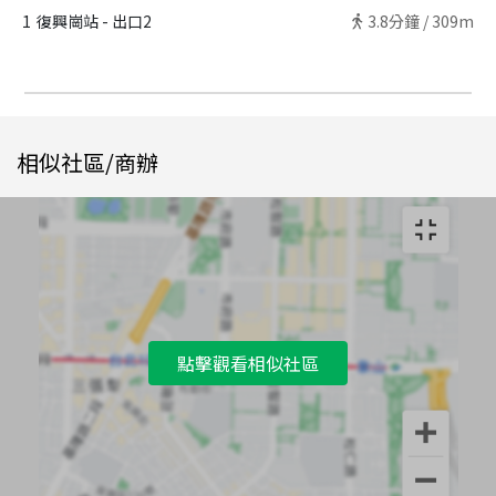
1
復興崗站 - 出口2
3.8
分鐘 /
309m
相似社區/商辦
點擊觀看相似社區