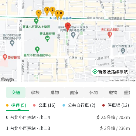
街景及路線導航
交通
學校
購物
醫療
休閒
寵物
重要
捷運
(
5
)
公車
(
16
)
公共自行車
(
2
)
停車場
(
13
)
0
台北小巨蛋站 - 出口4
2.5
分鐘 /
203m
1
台北小巨蛋站 - 出口3
3
分鐘 /
236m