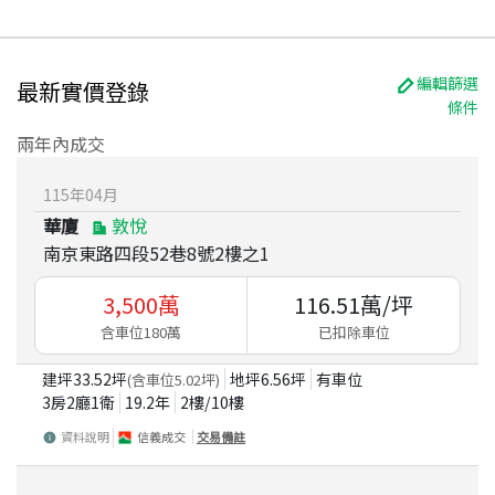
編輯篩選
最新實價登錄
條件
兩年內成交
115
年
04
月
華廈
敦悅
南京東路四段52巷8號2樓之1
3,500
萬
116.51
萬/坪
含車位180萬
已扣除車位
建坪
33.52
坪
地坪
6.56
坪
有車位
(含車位
5.02
坪)
3房2廳1衛
19.2
年
2
樓/
10
樓
資料說明
信義成交
交易備註