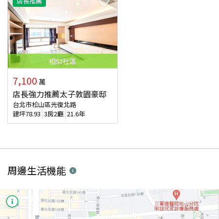
店長推薦
相似
社區
7,100
萬
店長強力推薦太子敦園豪邸
台北市松山區光復北路
建坪
78.93
3房2廳
21.6年
周邊生活機能