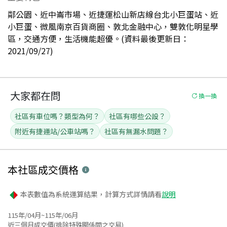
鄰公園、近中崙市場、近捷運松山新店線台北小巨蛋站、近
小巨蛋、微風南京百貨商圈、敦北金融中心，雙敦化明星學
區，交通方便，生活機能超優。(資料最後更新日：
2021/09/27)
大家都在問
換一換
社區有車位嗎？類型為何？
社區有哪些公設？
附近有捷運站/公車站嗎？
社區有無漏水問題？
本社區
成交價格
本表數值為系統運算結果，計算方式詳情請看
說明
115年/04月~115年/06月
近三個月成交價(排除特殊關係間之交易)