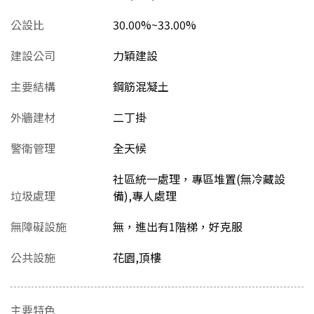
公設比
30.00%~33.00%
建設公司
力穎建設
主要結構
鋼筋混凝土
外牆建材
二丁掛
警衛管理
全天候
社區統一處理，專區堆置(無冷藏設
垃圾處理
備),專人處理
無障礙設施
無，進出有1階梯，好克服
公共設施
花園,頂樓
主要特色