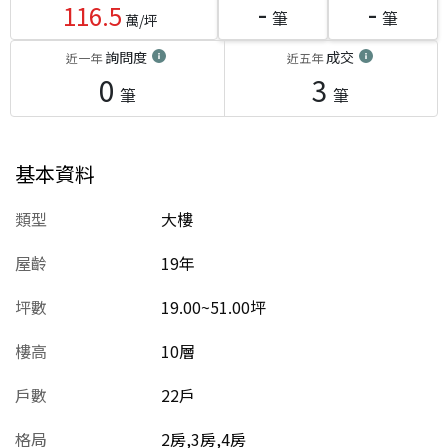
-
-
116.5
筆
筆
萬/坪
詢問度
成交
近一年
近五年
0
3
筆
筆
基本資料
類型
大樓
屋齡
19
年
坪數
19.00~51.00坪
樓高
10層
戶數
22戶
格局
2房,3房,4房