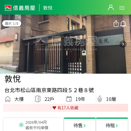
敦悅
圖片 1/8
敦悅
台北市松山區南京東路四段５２巷８號
大樓
22戶
19
年
10層
♥️ 有
17
人收藏
2026年/04月
待售
待租
最新平均單價