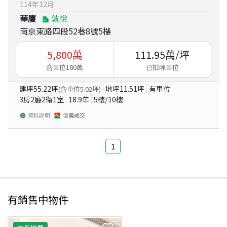
114
年
12
月
華廈
敦悅
南京東路四段52巷8號5樓
5,800
萬
111.95
萬/坪
含車位180萬
已扣除車位
建坪
55.22
坪
地坪
11.51
坪
有車位
(含車位
5.02
坪)
3房2廳2衛1室
18.9
年
5
樓/
10
樓
資料說明
信義成交
1
有銷售中物件