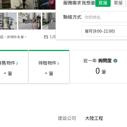
服務需求
我想要
買屋
賣屋
聯絡方式
皆可(9:00-21:00)
1
/
8
紹，非物件本身。
近一年
詢問度
待售物件
待租物件
0
-
-
筆
筆
筆
建設公司
大陸工程