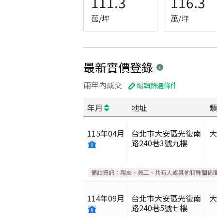
111.3
116.3
萬/坪
萬/坪
最新實價登錄
兩年內成交
編輯篩選條件
年月
地址
類
115
年
04
月
台北市大安區光復南
路240巷3號九樓
備註資訊：
親友、員工、共有人或其他特殊關係
114
年
09
月
台北市大安區光復南
路240巷5號七樓