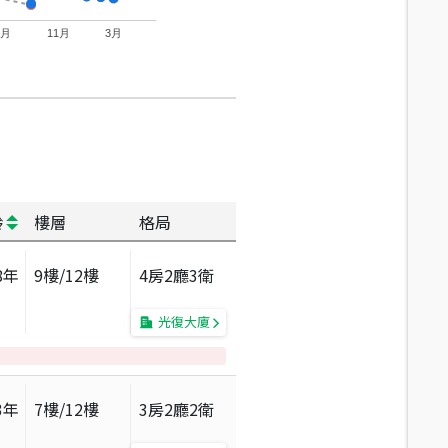
7月
11月
3月
齡
樓層
格局
8
年
9
樓/
12
樓
4房2廳3衛
光復大廈
3
年
7
樓/
12
樓
3房2廳2衛