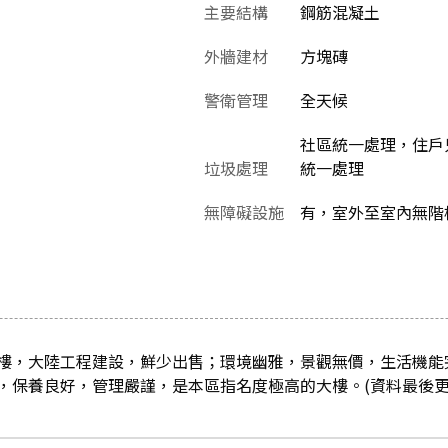
主要結構
鋼筋混凝土
外牆建材
方塊磚
警衛管理
全天候
社區統一處理，住戶
垃圾處理
統一處理
無障礙設施
有，室外至室內無階
樓，大陸工程建設，鮮少出售；環境幽雅，景觀無價，生活機能
保養良好，管理嚴謹，是本區指名度極高的大樓。(資料最後更新日：2