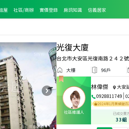
租屋
社區/商辦
實價登錄
房訊知識
信義居家
光復大廈
台北市大安區光復南路２４２號
大樓
96戶
林偉傑
大安
0928811749
0
2023年2月區成件TOP1
2021年2月區成件TOP1
2024年1月業績破百萬經紀
社區維護人
已成交賣
33組