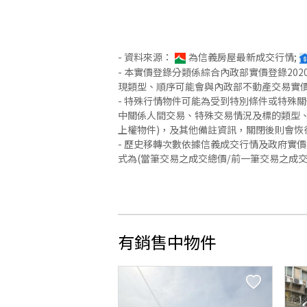
- 資料來源：
為信義房屋最新成交行情;
- 本實價登錄分類係綜合內政部實價登錄2
現類型、順序可能會與內政部不動產交易實
- 特殊行情物件可能為受到特別條件或特殊
中關係人間交易、特殊交易情況及標的類型、
上權物件)，及其他備註資訊，關閉後則會恢
- 歷史移轉次數依據信義成交行情及政府實
式為(當筆交易之成交總價/前一筆交易之成
有銷售中物件