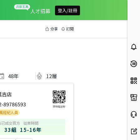
人才招募
登入/註冊
分享
訂閱
48
年
12層
延吉店
2-89786593
掃碼電話聊
人員
方
已成交買方
從業時間
33組
15-16年