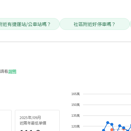
附近有捷運站/公車站嗎？
社區附近好停車嗎？
請看
說明
165萬
150萬
135萬
2025年/09月
近兩年最低單價
120萬