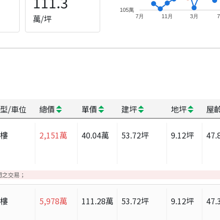
111.3
105萬
萬/坪
7月
11月
3月
型/車位
總價
單價
建坪
地坪
屋
大樓
2,151
萬
40.04
萬
53.72
坪
9.12
坪
47.
間之交易；
大樓
5,978
萬
111.28
萬
53.72
坪
9.12
坪
47.