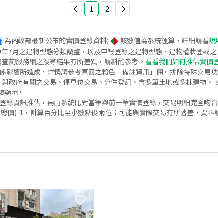
1
2
為內政部最新公布的實價登錄資料;
該數值為系統運算，詳細請看
說
020年7月之建物型態分類調整，以及申報登錄之建物型態、建物權狀登載
價查詢服務網之搜尋結果有所差異，請斟酌參考。
看看我們如何推估實價
關係影響所造成，詳情請參考頁面之粉色「備註資訊」欄。排除特殊交易
與政府有關之交易、僅車位交易、分件登記、含多筆土地或多棟建物、 交
復顯示。
價登錄資訊推估，再由系統比對當筆與前一筆實價登錄，交易明細完全吻
交總價)-1，計算百分比至小數點後兩位；可能與實際交易有所落差，資料