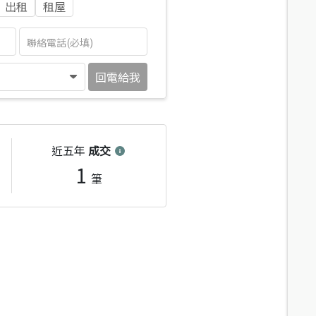
出租
租屋
回電給我
近五年
成交
1
筆