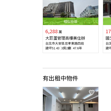
相似
社區
6,288
17
萬
大巨蛋管理高樓美住辦
國
台北市大安區忠孝東路四段
台
建坪
51.43
3房2廳
47.6年
建
有出租中物件