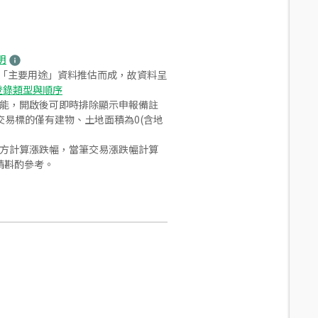
明
之「主要用途」資料推估而成，故資料呈
登錄類型與順序
功能，開啟後可即時排除顯示申報備註
易標的僅有建物、土地面積為0(含地
合方計算漲跌幅，當筆交易漲跌幅計算
請斟酌參考。