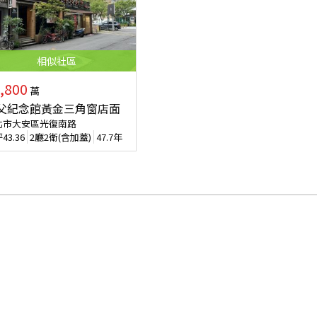
相似
社區
,800
萬
父紀念館黃金三角窗店面
北市大安區光復南路
坪
43.36
2廳2衛(含加蓋)
47.7年