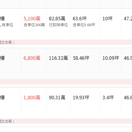
大樓
5,100
萬
82.85
萬
63.6
坪
10
坪
47.
有車位
含車位300萬
已扣除車位
含車位
5.66
坪
間之交易；
大樓
6,800
萬
116.32
萬
58.46
坪
10.09
坪
46.
大樓
1,800
萬
90.31
萬
19.93
坪
3.4
坪
46.
間之交易；