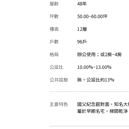
屋齡
48
年
坪數
50.00~60.00坪
樓高
12層
戶數
96戶
格局
辦公使用；或2房~4房
公設比
10.00%~13.00%
公共設施
無。公設比約13%
主要特色
國父紀念館對面，知名大
屬於早期名宅，梯間乾淨，