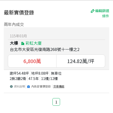
編輯篩選
最新實價登錄
條件
兩年內成交
115
年
03
月
大樓
彩虹大廈
台北市大安區光復南路268號十一樓之2
6,800
萬
124.82
萬/坪
建坪
54.48
坪
地坪
8.08
坪
無車位
2房2廳2衛
47.5
年
11
樓/
12
樓
資料說明
內政部實價登錄
交易備註
1