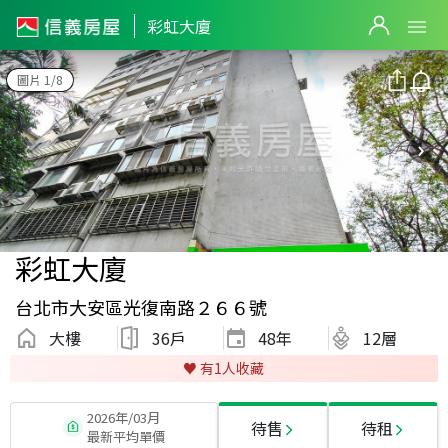
彩虹大廈
圖片 1/8
彩虹大廈
台北市大安區光復南路２６６號
大樓
36戶
48
年
12層
♥️ 有
1
人收藏
2026年/03月
待售
待租
最新平均單價