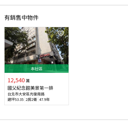
有銷售中物件
本
社區
12,540
萬
國父紀念館美景第一排
台北市大安區光復南路
建坪
53.35
2房2衛
47.9年