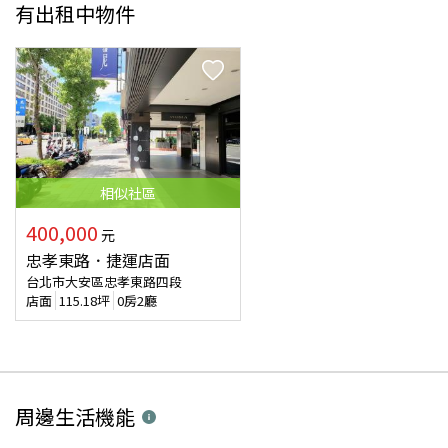
有出租中物件
相似
社區
400,000
元
忠孝東路．捷運店面
台北市大安區忠孝東路四段
店面
115.18
坪
0房2廳
周邊生活機能