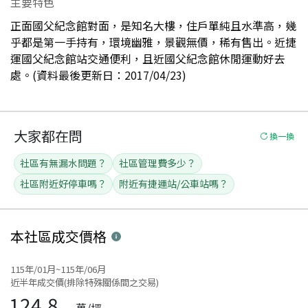
主要特色
正面國父紀念館對面，是知名大樓，住戶單純且水準高，幾
乎都是第一手持有，環境幽雅，景觀無價，稀有售出。近捷
運國父紀念館站交通便利，且近國父紀念館休閒運動好去
處。(資料最後更新日：2017/04/23)
大家都在問
換一換
社區有無漏水問題？
社區管理費多少？
社區附近好停車嗎？
附近有捷運站/公車站嗎？
本社區
成交價格
115年/01月~115年/06月
近半年成交價(排除特殊關係間之交易)
124.8
萬/坪