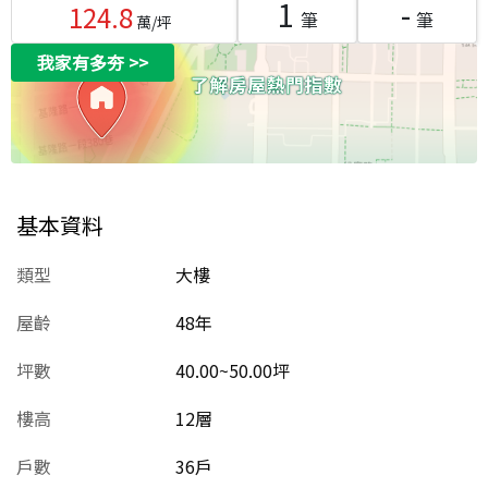
1
-
124.8
筆
筆
萬/坪
我家有多夯
>>
基本資料
類型
大樓
屋齡
48
年
坪數
40.00~50.00坪
樓高
12層
戶數
36戶