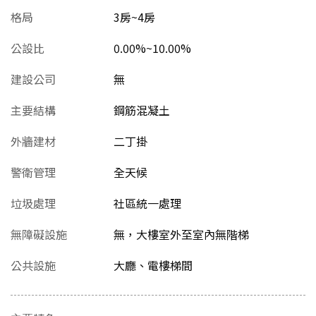
格局
3房~4房
公設比
0.00%~10.00%
建設公司
無
主要結構
鋼筋混凝土
外牆建材
二丁掛
警衛管理
全天候
垃圾處理
社區統一處理
無障礙設施
無，大樓室外至室內無階梯
公共設施
大廳、電樓梯間