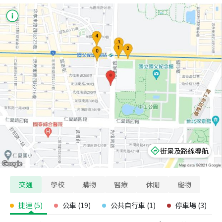
街景及路線導航
交通
學校
購物
醫療
休閒
寵物
捷運
(
5
)
公車
(
19
)
公共自行車
(
1
)
停車場
(
3
)