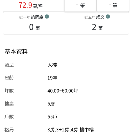
-
-
72.9
筆
筆
萬/坪
詢問度
成交
近一年
近五年
0
2
筆
筆
基本資料
類型
大樓
屋齡
19
年
坪數
40.00~60.00坪
樓高
5層
戶數
55戶
格局
3房,3+1房,4房,樓中樓