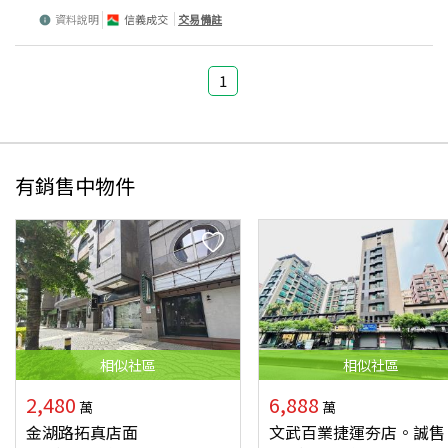
資料說明
信義成交
交易備註
1
有銷售中物件
相似
社區
相似
社區
2,480
6,888
萬
萬
金湖路拓真店面
文武百業捷運夯店。誠售