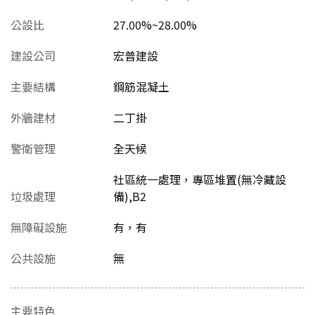
公設比
27.00%~28.00%
建設公司
宏普建設
主要結構
鋼筋混凝土
外牆建材
二丁掛
警衛管理
全天候
社區統一處理，專區堆置(無冷藏設
垃圾處理
備),B2
無障礙設施
有，有
公共設施
無
主要特色