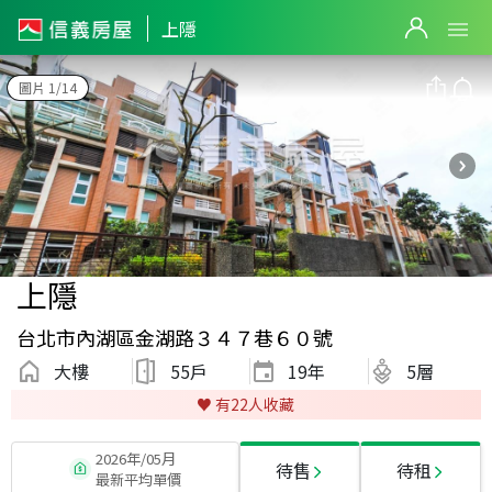
上隱
圖片 1/14
上隱
台北市內湖區金湖路３４７巷６０號
大樓
55戶
19
年
5層
♥️ 有
22
人收藏
2026年/05月
待售
待租
最新平均單價