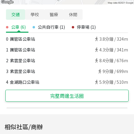
交通
學校
醫療
休閒
公車
(
6
)
公共自行車
(
1
)
停車場
(
1
)
0
團管區公車站
3.8
分鐘 /
324m
1
團管區公車站
4.3
分鐘 /
341m
2
紫雲里公車站
8.4
分鐘 /
676m
3
紫雲里公車站
9
分鐘 /
699m
4
金湖路口公車站
5.9
分鐘 /
510m
完整周邊生活圈
相似社區/商辦