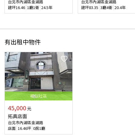
台北市內湖區金湖路
台北市內湖區金湖路
建坪
16.46
1廳1衛
24.5年
建坪
83.35
3廳4衛
20.4年
有出租中物件
相似
社區
45,000
元
拓真店面
台北市內湖區金湖路
店面
16.46
坪
0房1廳