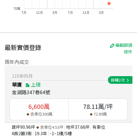
70萬
7月
11月
3月
7月
11月
3月
編輯篩選
最新實價登錄
條件
兩年內成交
115
年
05
月
移轉
2
次
華廈
上隱
金湖路347巷64號
6,600
萬
78.11
萬/坪
含車位
300
萬
72.89
萬
建坪
90.96
坪
地坪
37.66
坪
有車位
含車位
4.53
坪
4房2廳3衛
19.3
年
-1~1
樓/
5
樓