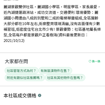
麗湖景觀雙併社區，麗湖國小學區，明星學區，家長最愛，
近內湖捷運葫洲站，成功交流道，交通便利 環境優勢：麗
湖國小周遭由八成的別墅和二成的電梯華廈組成,全區屋齡
大部分都在10年左右,街廓整齊環境清幽,沒有店面僅有少數
補習班,低密度住宅台北市少有! 景觀優勢：社區基地屬長條
型,全區每戶都是景觀戶正看樹海(資料最後更新日：
2021/10/12)
大家都在問
換一換
社區管理方式為何？
有無裝潢物件在售？
附近有類似社區推薦嗎？
社區有其他物件在售嗎？
本社區
成交價格