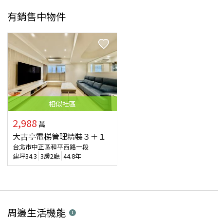
有銷售中物件
相似
社區
2,988
萬
大古亭電梯管理精裝３＋１
台北市中正區和平西路一段
建坪
34.3
3房2廳
44.8年
周邊生活機能