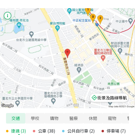
街景及路線導航
交通
學校
購物
醫療
休閒
寵物
警
捷運
(
3
)
公車
(
38
)
公共自行車
(
2
)
停車場
(
7
)