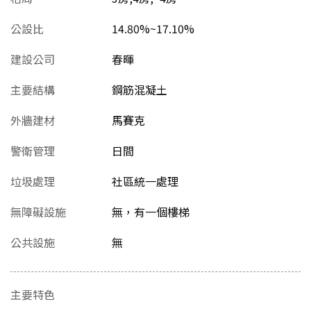
公設比
14.80%~17.10%
建設公司
春暉
主要結構
鋼筋混凝土
外牆建材
馬賽克
警衛管理
日間
垃圾處理
社區統一處理
無障礙設施
無，有一個樓梯
公共設施
無
主要特色