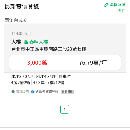
編輯篩選
最新實價登錄
條件
兩年內成交
114
年
05
月
大樓
春暉大樓
台北市中正區重慶南路三段23號七樓
3,000
萬
76.79
萬/坪
建坪
39.07
坪
地坪
4.34
坪
無車位
4房2廳2衛
47.8
年
7
樓/
12
樓
資料說明
內政部實價登錄
交易備註
1