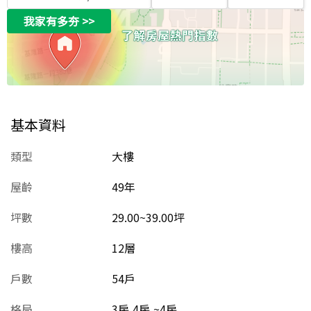
我家有多夯
>>
基本資料
類型
大樓
屋齡
49
年
坪數
29.00~39.00坪
樓高
12層
戶數
54戶
格局
3房,4房,~4房