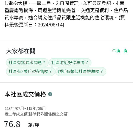
1.電梯大樓，一層二戶，2.日間管理，3.可公司登記，4.面
重慶南路樹海，周邊生活機能完善，交通更是便利，住戶品
質水準高，適合講究住戶品質跟生活機能的住宅環境。(資
料最後更新日：2024/08/14)
大家都在問
換一換
社區有無漏水問題？
社區附近好停車嗎？
社區有2房戶型在售嗎？
附近有類似社區推薦嗎？
本社區
成交價格
113年/07月~115年/06月
近二年成交價(排除特殊關係間之交易)
76.8
萬/坪