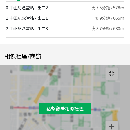
0
中正紀念堂站 - 出口2
7.5
分鐘 /
578m
1
中正紀念堂站 - 出口1
9
分鐘 /
665m
2
中正紀念堂站 - 出口3
8.7
分鐘 /
630m
相似社區/商辦
點擊觀看相似社區