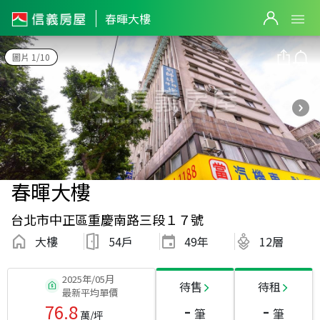
春暉大樓
圖片 1/10
春暉大樓
台北市中正區重慶南路三段１７號
大樓
54戶
49
年
12層
2025年/05月
待售
待租
最新平均單價
-
-
76.8
筆
筆
萬/坪