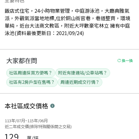
飯店式住宅，24小時物業管理，中庭游泳池，大廳典雅氣
派，外觀氣派當地地標,位於銅山街官巷，巷道整齊，環境
單純，近台大法商文教區，附近大坪數豪宅林立 擁有中庭
泳池(資料最後更新日：2021/09/24)
大家都在問
換一換
社區周邊採買方便嗎？
附近有捷運站/公車站嗎？
社區有2房戶型在售嗎？
周邊近期成交行情？
本社區
成交價格
113年/07月~115年/06月
近二年成交價(排除特殊關係間之交易)
129
萬/坪