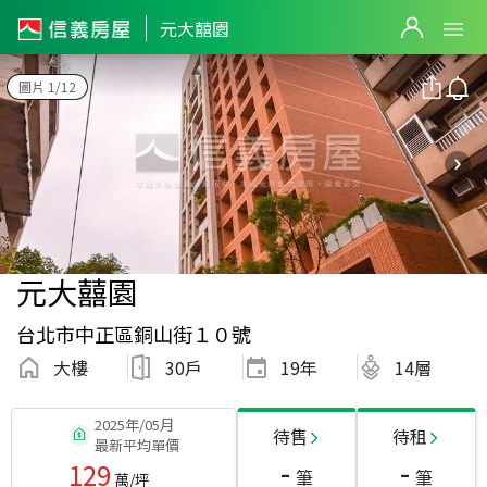
元大囍園
圖片 1/12
元大囍園
台北市中正區銅山街１０號
大樓
30戶
19
年
14層
2025年/05月
待售
待租
最新平均單價
-
-
129
筆
筆
萬/坪