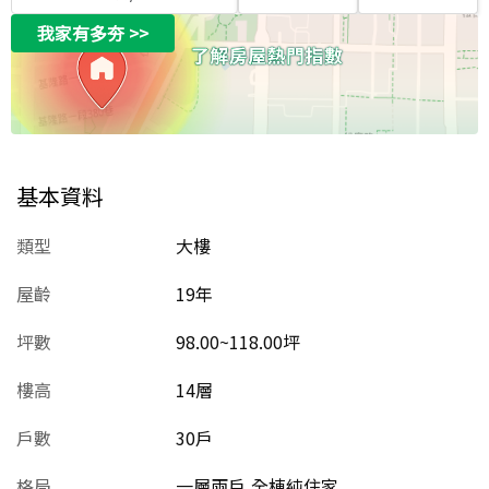
我家有多夯
>>
基本資料
類型
大樓
屋齡
19
年
坪數
98.00~118.00坪
樓高
14層
戶數
30戶
格局
一層兩戶,全棟純住家