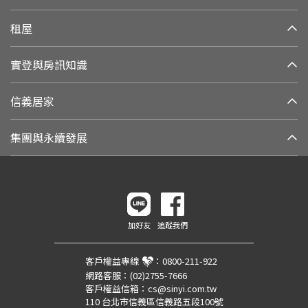
租屋
實登與房訊知識
信義居家
集團與永續發展
加好友
追蹤我們
客戶權益專線
：
0800-211-922
網路客服：
(02)2755-7666
客戶權益信箱：
cs@sinyi.com.tw
110 台北市信義區信義路五段100號