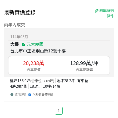
編輯篩選
最新實價登錄
條件
兩年內成交
114
年
05
月
大樓
元大囍園
台北市中正區銅山街12號十樓
20,238
萬
128.99
萬/坪
含車位價
含車位計算
建坪
156.9
坪
地坪
28.2
坪
有車位
(含車位
37.89
坪)
4房2廳4衛
18.3
年
10
樓/
14
樓
資料說明
內政部實價登錄
1