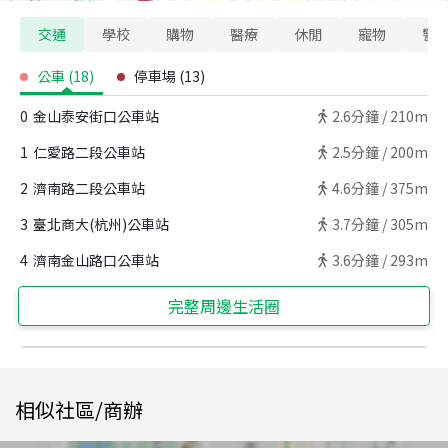
交通
學校
購物
醫療
休閒
寵物
警
公車
(
18
)
停車場
(
13
)
0
金山泰安街口公車站
2.6
分鐘 /
210m
1
仁愛路二段公車站
2.5
分鐘 /
200m
2
濟南路二段公車站
4.6
分鐘 /
375m
3
臺北商大(杭州)公車站
3.7
分鐘 /
305m
4
濟南金山路口公車站
3.6
分鐘 /
293m
完整周邊生活圈
相似社區/商辦