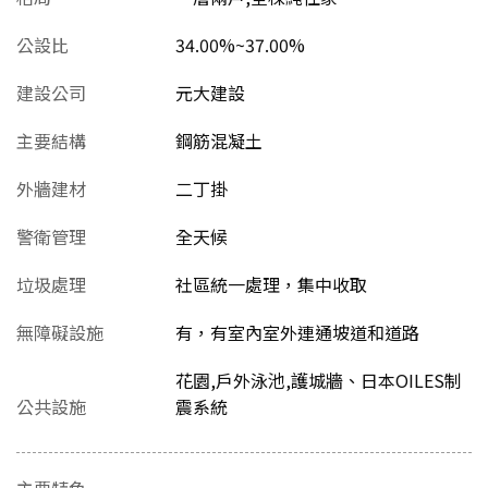
公設比
34.00%~37.00%
建設公司
元大建設
主要結構
鋼筋混凝土
外牆建材
二丁掛
警衛管理
全天候
垃圾處理
社區統一處理，集中收取
無障礙設施
有，有室內室外連通坡道和道路
花園,戶外泳池,護城牆、日本OILES制
公共設施
震系統
主要特色