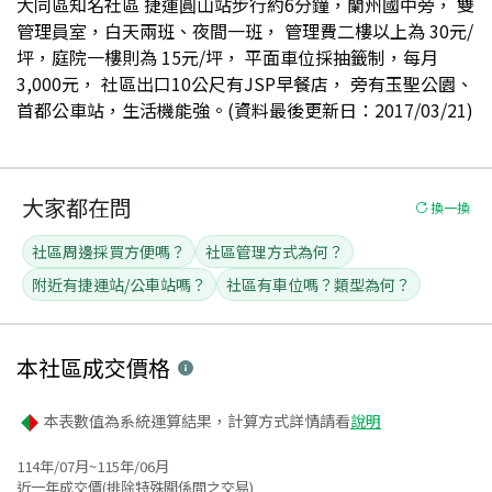
大同區知名社區 捷運圓山站步行約6分鐘，蘭州國中旁， 雙
管理員室，白天兩班、夜間一班， 管理費二樓以上為 30元/
坪，庭院一樓則為 15元/坪， 平面車位採抽籤制，每月
3,000元， 社區出口10公尺有JSP早餐店， 旁有玉聖公園、
首都公車站，生活機能強。(資料最後更新日：2017/03/21)
大家都在問
換一換
社區周邊採買方便嗎？
社區管理方式為何？
附近有捷運站/公車站嗎？
社區有車位嗎？類型為何？
本社區
成交價格
本表數值為系統運算結果，計算方式詳情請看
說明
114年/07月~115年/06月
近一年成交價(排除特殊關係間之交易)