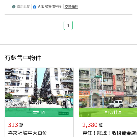
資料說明
內政部實價登錄
交易備註
1
有銷售中物件
本
社區
相似
社區
313
2,380
萬
萬
喜來福坡平大車位
專任！龍城！收租黃金店