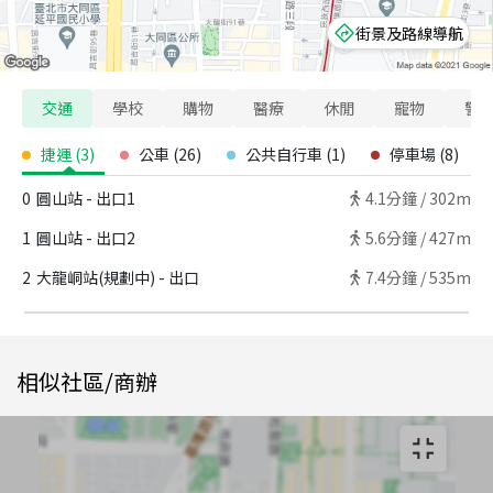
街景及路線導航
交通
學校
購物
醫療
休閒
寵物
警
捷運
(
3
)
公車
(
26
)
公共自行車
(
1
)
停車場
(
8
)
0
圓山站 - 出口1
4.1
分鐘 /
302m
1
圓山站 - 出口2
5.6
分鐘 /
427m
2
大龍峒站(規劃中) - 出口
7.4
分鐘 /
535m
相似社區/商辦