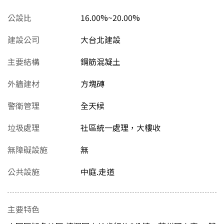
公設比
16.00%~20.00%
建設公司
大台北建設
主要結構
鋼筋混凝土
外牆建材
方塊磚
警衛管理
全天候
垃圾處理
社區統一處理，大樓收
無障礙設施
無
公共設施
中庭.走道
主要特色