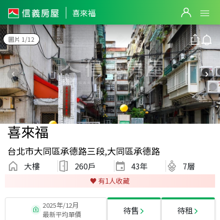
喜來福
圖片 1/12
喜來福
台北市大同區承德路三段,大同區承德路
大樓
260戶
43
年
7層
♥️ 有
1
人收藏
2025年/12月
待售
待租
最新平均單價