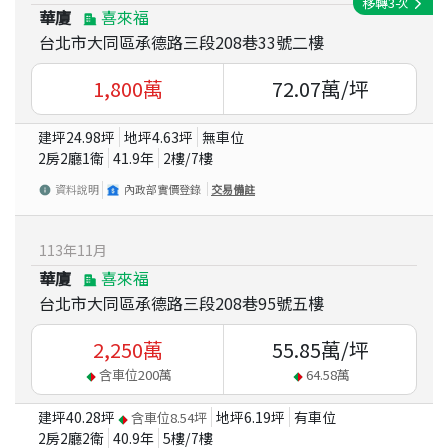
移轉
3
次
華廈
喜來福
台北市大同區承德路三段208巷33號二樓
1,800
萬
72.07
萬/坪
建坪
24.98
坪
地坪
4.63
坪
無車位
2房2廳1衛
41.9
年
2
樓/
7
樓
資料說明
內政部實價登錄
交易備註
113
年
11
月
華廈
喜來福
台北市大同區承德路三段208巷95號五樓
2,250
萬
55.85
萬/坪
含車位
200
萬
64.58
萬
建坪
40.28
坪
地坪
6.19
坪
有車位
含車位
8.54
坪
2房2廳2衛
40.9
年
5
樓/
7
樓