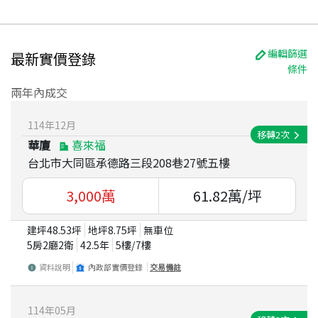
編輯篩選
最新實價登錄
條件
兩年內成交
114
年
12
月
移轉
2
次
華廈
喜來福
台北市大同區承德路三段208巷27號五樓
3,000
萬
61.82
萬/坪
建坪
48.53
坪
地坪
8.75
坪
無車位
5房2廳2衛
42.5
年
5
樓/
7
樓
資料說明
內政部實價登錄
交易備註
114
年
05
月