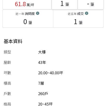
1
-
61.8
筆
筆
萬/坪
詢問度
成交
近一年
近五年
0
1
筆
筆
基本資料
類型
大樓
屋齡
43
年
坪數
20.00~40.00坪
樓高
7層
戶數
260戶
格局
20~45坪