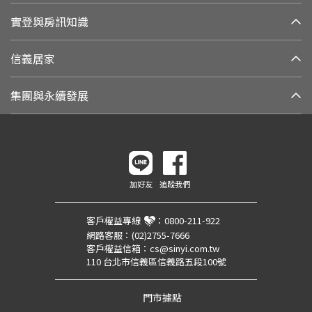
實登與房訊知識
信義居家
集團與永續發展
加好友
追蹤我們
客戶權益專線
：
0800-211-922
網路客服：
(02)2755-7666
客戶權益信箱：
cs@sinyi.com.tw
110 台北市信義區信義路五段100號
門市據點