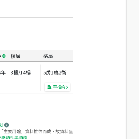
齡
樓層
格局
4
年
3
樓/
14
樓
5房1廳2衛
華格納
明
之「主要用途」資料推估而成，故資料呈
登錄類型與順序