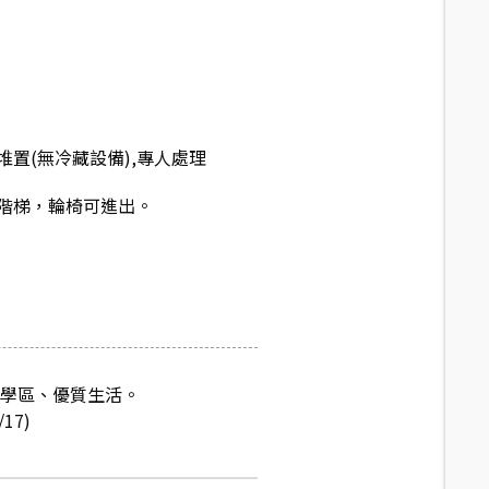
置(無冷藏設備),專人處理
階梯，輪椅可進出。
質學區、優質生活。
17)