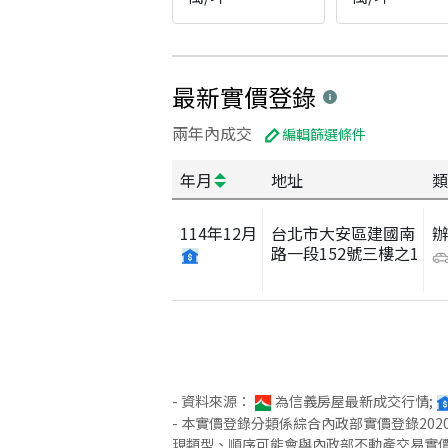
最新實價登錄
兩年內成交
編輯篩選條件
年月
地址
類
114
年
12
月
台北市大安區建國南
路一段152號三樓之1
- 資料來源：
為信義房屋最新成交行情;
- 本實價登錄分類係綜合內政部實價登錄2
現類型、順序可能會與內政部不動產交易實