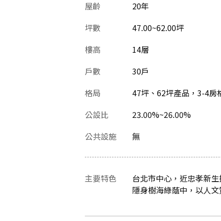
屋齡
20
年
坪數
47.00~62.00坪
樓高
14層
戶數
30戶
格局
47坪、62坪產品，3-4
公設比
23.00%~26.00%
公共設施
無
主要特色
台北市中心，近忠孝新生
隱身樹海綠蔭中，以人文質