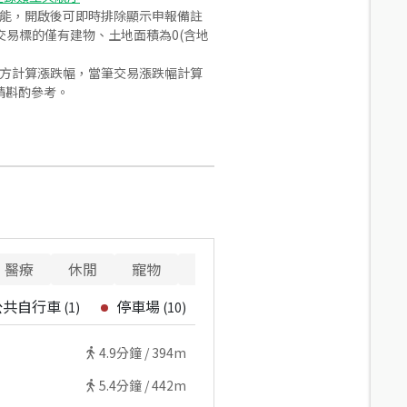
功能，開啟後可即時排除顯示申報備註
易標的僅有建物、土地面積為0(含地
合方計算漲跌幅，當筆交易漲跌幅計算
請斟酌參考。
醫療
休閒
寵物
警消
公共自行車
停車場
(
1
)
(
10
)
4.9
分鐘 /
394m
5.4
分鐘 /
442m