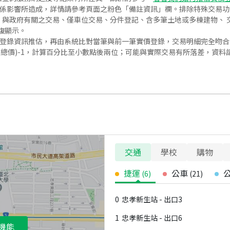
關係影響所造成，詳情請參考頁面之粉色「備註資訊」欄。排除特殊交易
與政府有關之交易、僅車位交易、分件登記、含多筆土地或多棟建物、 交
復顯示。
價登錄資訊推估，再由系統比對當筆與前一筆實價登錄，交易明細完全吻
交總價)-1，計算百分比至小數點後兩位；可能與實際交易有所落差，資料
交通
學校
購物
捷運
公車
(
6
)
(
21
)
0
忠孝新生站 - 出口3
1
忠孝新生站 - 出口6
機能