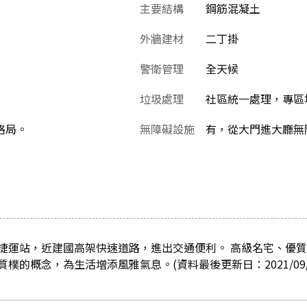
主要結構
鋼筋混凝土
外牆建材
二丁掛
警衛管理
全天候
垃圾處理
社區統一處理，專區堆
房格局。
無障礙設施
有，從大門進大廳無
捷運站，近建國高架快速道路，進出交通便利。 高級名宅、優
樸的概念，為生活增添風雅氣息。(資料最後更新日：2021/09/