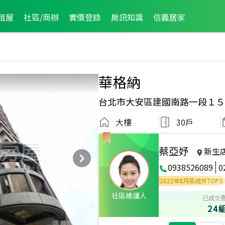
租屋
社區/商辦
實價登錄
房訊知識
信義居家
華格納
台北市大安區建國南路一段１５
大樓
30戶
蔡亞妤
新生
0938526089
0
025年4月區成件TOP3
2023年5月區成件TOP3
2022年8月區成件TOP3
社區維護人
已成交
24