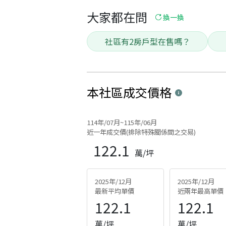
大家都在問
換一換
社區有2房戶型在售嗎？
本社區
成交價格
114年/07月~115年/06月
近一年成交價(排除特殊關係間之交易)
122.1
萬/坪
2025年/12月
2025年/12月
最新平均單價
近兩年最高單價
122.1
122.1
萬/坪
萬/坪