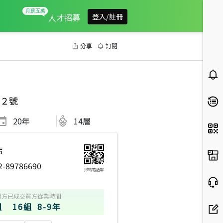
人才招募
登入/註冊
分享
訂閱
２號
20
年
14層
店
2-89786690
掃碼電話聊
賣方
已成交買方
從業時間
組
16組
8-9年