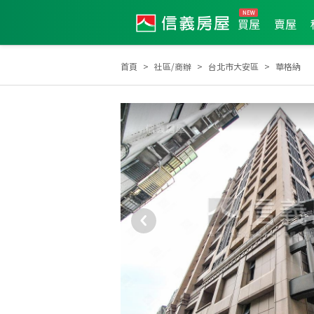
買屋
賣屋
首頁
社區/商辦
台北市大安區
華格納
2023年5月區業績TOP3
2025年5月區成件TOP3
2