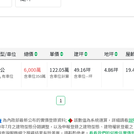
型/車位
總價
單價
建坪
地坪
屋
辦公
6,000
萬
122.05
萬
49.16
坪
4.86
坪
19.
有車位
含車位350萬
含車位計算
含車位
--
坪
1
為內政部最新公布的實價登錄資料;
該數值為系統運算，詳細請看
說
020年7月之建物型態分類調整，以及申報登錄之建物型態、建物權狀登載
價查詢服務網之搜尋結果有所差異，請斟酌參考。
看看我們如何推估實價