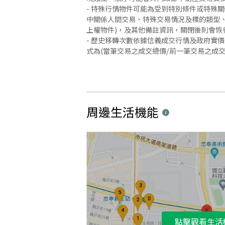
- 特殊行情物件可能為受到特別條件或特殊
中關係人間交易、特殊交易情況及標的類型、
上權物件)，及其他備註資訊，關閉後則會恢
- 歷史移轉次數依據信義成交行情及政府實
式為(當筆交易之成交總價/前一筆交易之成
周邊生活機能
點擊觀看生活