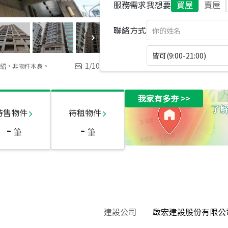
服務需求
我想要
買屋
賣屋
聯絡方式
皆可(9:00-21:00)
1
/
10
紹，非物件本身。
我家有多夯
>>
待售物件
待租物件
-
-
筆
筆
建設公司
啟宏建設股份有限公