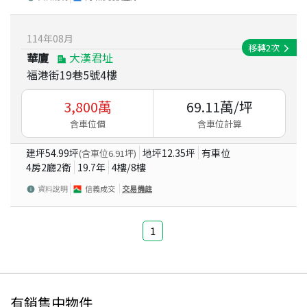
114
年
08
月
移轉
2
次
華廈
大漢君址
福港街19巷5號4樓
3,800
萬
69.11
萬/坪
含車位價
含車位計算
建坪
54.99
坪
地坪
12.35
坪
有車位
(含車位
6.91
坪)
4房2廳2衛
19.7
年
4
樓/
8
樓
資料說明
信義成交
交易備註
1
有銷售中物件