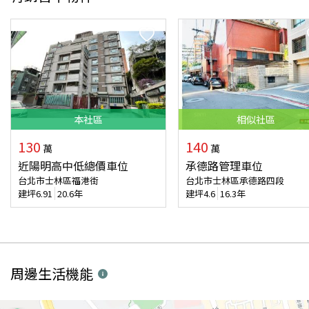
本
社區
相似
社區
130
140
萬
萬
近陽明高中低總價車位
承德路管理車位
台北市士林區福港街
台北市士林區承德路四段
建坪
6.91
20.6年
建坪
4.6
16.3年
周邊生活機能