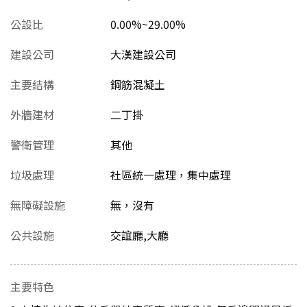
公設比
0.00%~29.00%
建設公司
大漢建設公司
主要結構
鋼筋混凝土
外牆建材
二丁掛
警衛管理
其他
垃圾處理
社區統一處理，集中處理
無障礙設施
無，沒有
公共設施
交誼廳,大廳
主要特色