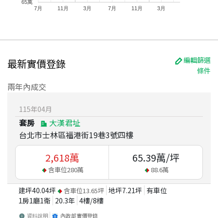
65萬
7月
11月
3月
7月
11月
3月
編輯篩選
最新實價登錄
條件
兩年內成交
115
年
04
月
套房
大漢君址
台北市士林區福港街19巷3號四樓
2,618
萬
65.39
萬/坪
含車位
280
萬
88.6
萬
建坪
40.04
坪
地坪
7.21
坪
有車位
含車位
13.65
坪
1房1廳1衛
20.3
年
4
樓/
8
樓
資料說明
內政部實價登錄