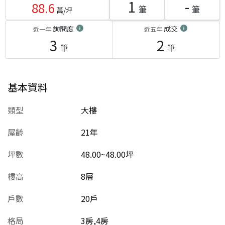
1
-
88.6
筆
筆
萬/坪
詢問度
成交
近一年
近五年
3
2
筆
筆
基本資料
類型
大樓
屋齡
21
年
坪數
48.00~48.00坪
樓高
8層
戶數
20戶
格局
3房,4房