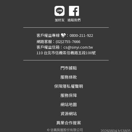
加好友
追蹤我們
客戶權益專線
：
0800-211-922
網路客服：
(02)2755-7666
客戶權益信箱：
cs@sinyi.com.tw
110 台北市信義區信義路五段100號
門市據點
服務條款
保障隱私權聲明
服務保障
網站地圖
資源網站
異業合作提案
©
信義房屋股份有限公司
20260804.b53805