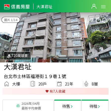
大漢君址
圖片 1/14
720度環景
大漢君址
台北市士林區福港街１９巷１號
大樓
20戶
21
年
8層
♥️ 有
7
人收藏
2026年/04月
待售
待租
最新平均單價