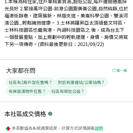
1.本棟為純住家,住戶單純素質高,超低公設,每戶邊間通風採
光良好 2.緊接萬坪公園-前港公園跟美崙公園,自然純靜,位於
福港街靜巷，建築簇新，林蔭夾道。美崙科學公園、雙溪河
濱公園...輕鬆擁抱健康。 3.士林將躍昇亞太頂級藝文特區，
士林科技園區也繼南港、內湖科技園區之 後，成為台北下
一個發展重點，加上規劃中的輕軌捷運，身價、房價又將寫
下另一項傳奇。(資料最後更新日：2021/09/22)
大家都在問
換一換
社區有2房戶型在售嗎？
附近有捷運站/公車站嗎？
有無裝潢物件在售？
社區有哪些公設？
本社區
成交價格
本表數值為系統運算結果，計算方式詳情請看
說明