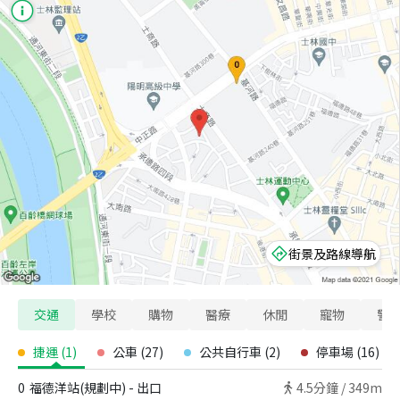
街景及路線導航
交通
學校
購物
醫療
休閒
寵物
警
捷運
(
1
)
公車
(
27
)
公共自行車
(
2
)
停車場
(
16
)
0
福德洋站(規劃中) - 出口
4.5
分鐘 /
349m