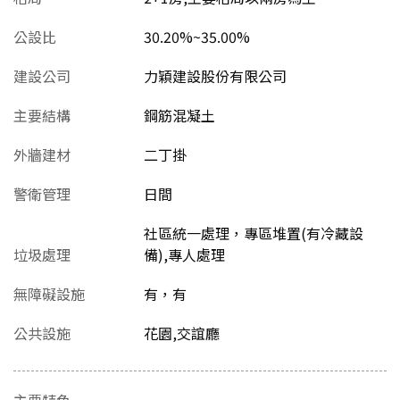
公設比
30.20%~35.00%
建設公司
力穎建設股份有限公司
主要結構
鋼筋混凝土
外牆建材
二丁掛
警衛管理
日間
社區統一處理，專區堆置(有冷藏設
垃圾處理
備),專人處理
無障礙設施
有，有
公共設施
花園,交誼廳
主要特色