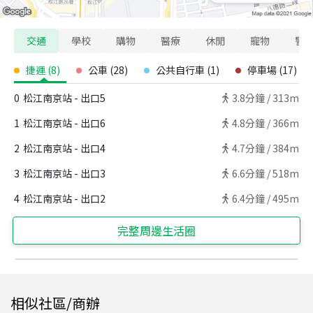
交通
學校
購物
醫療
休閒
寵物
警
捷運
(
8
)
公車
(
28
)
公共自行車
(
1
)
停車場
(
17
)
0
松江南京站 - 出口5
3.8
分鐘 /
313m
1
松江南京站 - 出口6
4.8
分鐘 /
366m
2
松江南京站 - 出口4
4.7
分鐘 /
384m
3
松江南京站 - 出口3
6.6
分鐘 /
518m
4
松江南京站 - 出口2
6.4
分鐘 /
495m
完整周邊生活圈
相似社區/商辦