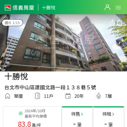
十勝悅
圖片 1/15
十勝悅
台北市中山區建國北路一段１３８巷５號
華廈
11戶
20
年
7層
2024年/10月
待售
待租
最新平均單價
-
-
83.8
筆
筆
萬/坪