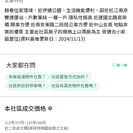
靜巷住家環境、近伊通公園、生活機能便利、鄰近松江南京
雙捷運站、戶數單純 一層一戶 隱私性極高 近建國北路高架
橋 開車方便 近南京東路二段搭公車方便 近中山女高 地點非
常的優質 主要此社區房子的規格上以兩房為主 很適合小家
庭居住(資料最後更新日：2024/11/13)
大家都在問
換一換
有無裝潢物件在售？
社區管理方式為何？
社區附近好停車嗎？
社區有其他物件在售嗎？
本社區
成交價格
113年/07月~115年/06月
近二年成交價(排除特殊關係間之交易)