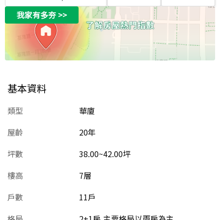
我家有多夯
>>
基本資料
類型
華廈
屋齡
20
年
坪數
38.00~42.00坪
樓高
7層
戶數
11戶
格局
2+1房,主要格局以兩房為主