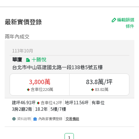
編輯篩選
最新實價登錄
條件
兩年內成交
113
年
10
月
華廈
十勝悅
台北市中山區建國北路一段138巷5號五樓
3,800
萬
83.8
萬/坪
含車位
220
萬
83.82
萬
建坪
46.91
坪
地坪
11.56
坪
有車位
含車位
4.2
坪
3房2廳2衛
18.2
年
5
樓/
7
樓
資料說明
內政部實價登錄
交易備註
1