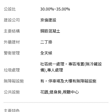
公設比
30.00%~35.00%
建設公司
京倫建設
主要結構
鋼筋混凝土
外牆建材
二丁掛
警衛管理
全天候
社區統一處理，專區堆置(無冷藏設
垃圾處理
備),專人處理
無障礙設施
有，停車場及大樓有無障礙設施
公共設施
花園,健身房,視聽中心
主要特色