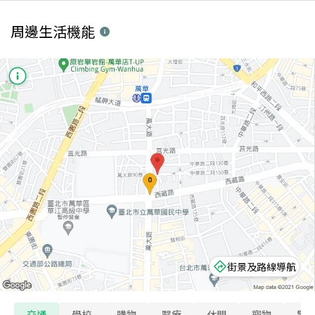
周邊生活機能
街景及路線導航
交通
學校
購物
醫療
休閒
寵物
警