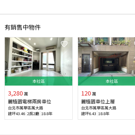
有銷售中物件
本
社區
本
社區
3,280
120
萬
萬
麗植園電梯兩房車位
麗植園車位上層
台北市萬華區萬大路
台北市萬華區萬大路
建坪
43.46
2房2廳
18.8年
建坪
6.43
18.8年