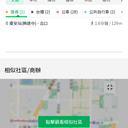
捷運
(
1
)
台鐵
(
2
)
公車
(
28
)
公共自行車
(
2
)
0
廈安站(興建中) - 出口
1.6
分鐘 /
129m
相似社區/商辦
點擊觀看相似社區