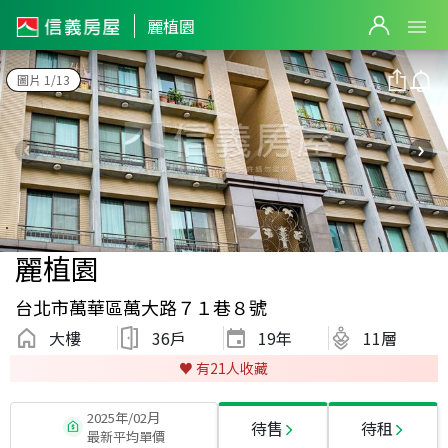
麗植園
圖片 1/13
麗植園
台北市萬華區萬大路７１巷８號
大樓
36戶
19
年
11層
♥️ 有
21
人收藏
2025年/02月
待售
待租
最新平均單價