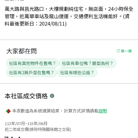
萬大路與莒光路口，大樓規劃純住宅，無店面，24小時保全
管理，近萬華車站及龍山捷運，交通便利生活機能好。(資
料最後更新日：2024/08/11)
大家都在問
換一換
社區有其他物件在售嗎？
社區有車位嗎？類型為何？
社區有2房戶型在售嗎？
社區有哪些公設？
本社區
成交價格
本表數值為系統運算結果，計算方式詳情請看
說明
113年/07月~115年/06月
近二年成交價(排除特殊關係間之交易)