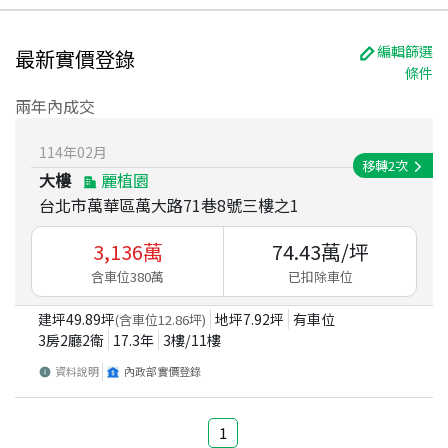
編輯篩選
最新實價登錄
條件
兩年內成交
114
年
02
月
移轉
2
次
大樓
麗植園
台北市萬華區萬大路71巷8號三樓之1
3,136
萬
74.43
萬/坪
含車位380萬
已扣除車位
建坪
49.89
坪
地坪
7.92
坪
有車位
(含車位
12.86
坪)
3房2廳2衛
17.3
年
3
樓/
11
樓
資料說明
內政部實價登錄
1