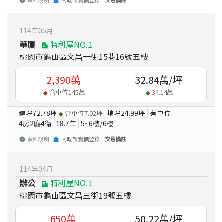
資料說明
內政部實價登錄
交易備註
114
年
05
月
華廈
特利屋NO.1
桃園市龜山區文昌一街15巷16號五樓
2,390
萬
32.84
萬/坪
含車位
145
萬
34.14
萬
建坪
72.78
坪
地坪
24.99
坪
有車位
含車位
7.02
坪
4房2廳4衛
18.7
年
5~6
樓/
6
樓
資料說明
內政部實價登錄
交易備註
114
年
04
月
辦公
特利屋NO.1
桃園市龜山區文昌三街19號五樓
650
萬
50.22
萬/坪