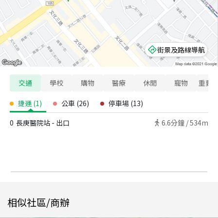
街景及路線導航
交通
學校
購物
醫療
休閒
寵物
重要
捷運
(
1
)
公車
(
26
)
停車場
(
13
)
0
長庚醫院站 - 出口
6.6
分鐘 /
534m
相似社區/商辦