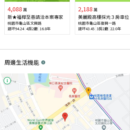
4,088
2,188
萬
萬
新★福樺至善請洽本案專家
美麗殿高樓採光３房車位
桃園市龜山區文興路
桃園市龜山區復興一路
建坪
94.24
4房2廳
16.8年
建坪
43.45
3房2廳
22.0年
周邊生活機能