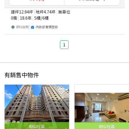
建坪
12.94
坪
地坪
4.74
坪
無車位
0衛
18.6
年
5
樓/
6
樓
資料說明
內政部實價登錄
1
有銷售中物件
相似
社區
相似
社區