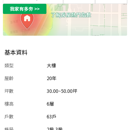
我家有多夯
>>
基本資料
類型
大樓
屋齡
20
年
坪數
30.00~50.00坪
樓高
6層
戶數
63戶
格局
2房,3房