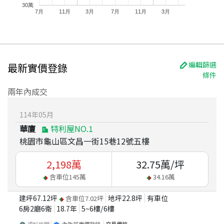
30萬
7月
11月
3月
7月
11月
3月
編輯篩選
最新實價登錄
條件
兩年內成交
114
年
05
月
華廈
特利屋NO.1
桃園市龜山區文昌一街15巷12號五樓
2,198
萬
32.75
萬/坪
含車位
145
萬
34.16
萬
建坪
67.12
坪
地坪
22.8
坪
有車位
含車位
7.02
坪
6房2廳6衛
18.7
年
5~6
樓/
6
樓