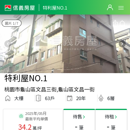
特利屋NO.1
圖片 1/7
特利屋NO.1
桃園市龜山區文昌三街,龜山區文昌一街
大樓
63戶
20
年
6層
2025年/05月
待售
待租
最新平均單價
-
-
34.2
筆
筆
萬/坪