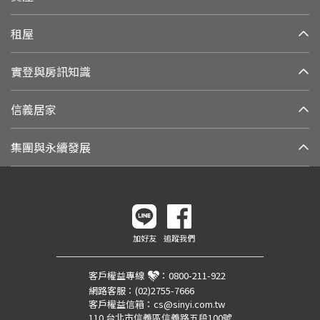
租屋
實登與房訊知識
信義居家
集團與永續發展
加好友
追蹤我們
客戶權益專線
：
0800-211-922
網路客服：
(02)2755-7666
客戶權益信箱：
cs@sinyi.com.tw
110 台北市信義區信義路五段100號