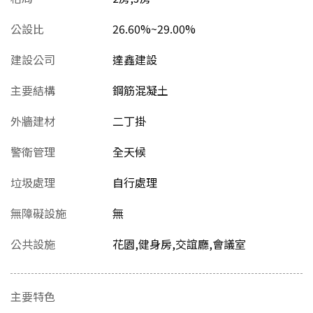
公設比
26.60%~29.00%
建設公司
達鑫建設
主要結構
鋼筋混凝土
外牆建材
二丁掛
警衛管理
全天候
垃圾處理
自行處理
無障礙設施
無
公共設施
花園,健身房,交誼廳,會議室
主要特色