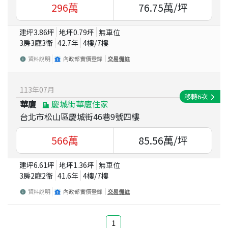
296
萬
76.75
萬/坪
建坪
3.86
坪
地坪
0.79
坪
無車位
3房3廳3衛
42.7
年
4
樓/
7
樓
資料說明
內政部實價登錄
交易備註
113
年
07
月
移轉
6
次
華廈
慶城街華廈住家
台北市松山區慶城街46巷9號四樓
566
萬
85.56
萬/坪
建坪
6.61
坪
地坪
1.36
坪
無車位
3房2廳2衛
41.6
年
4
樓/
7
樓
資料說明
內政部實價登錄
交易備註
1