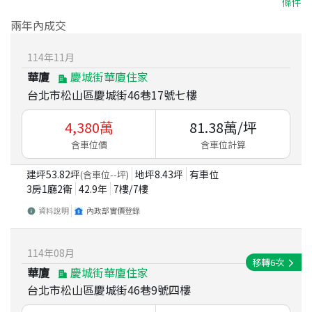
條件
兩年內成交
114
年
11
月
華廈
慶城街華廈住家
台北市松山區慶城街46巷17號七樓
4,380
萬
81.38
萬/坪
含車位價
含車位計算
建坪
53.82
坪
地坪
8.43
坪
有車位
(含車位
--
坪)
3房1廳2衛
42.9
年
7
樓/
7
樓
資料說明
內政部實價登錄
114
年
08
月
移轉
6
次
華廈
慶城街華廈住家
台北市松山區慶城街46巷9號四樓