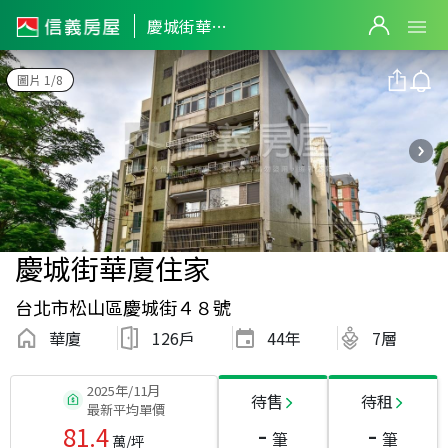
慶城街華廈住家
圖片 1/8
慶城街華廈住家
台北市松山區慶城街４８號
華廈
126戶
44
年
7層
2025年/11月
待售
待租
最新平均單價
-
-
81.4
筆
筆
萬/坪