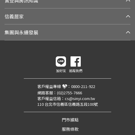
實登與房訊知識
信義居家
集團與永續發展
加好友
追蹤我們
客戶權益專線
：
0800-211-922
網路客服：
(02)2755-7666
客戶權益信箱：
cs@sinyi.com.tw
110 台北市信義區信義路五段100號
門市據點
服務條款