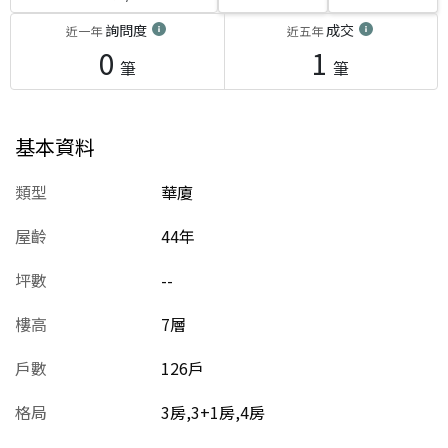
詢問度
成交
近一年
近五年
0
1
筆
筆
基本資料
類型
華廈
屋齡
44
年
坪數
--
樓高
7層
戶數
126戶
格局
3房,3+1房,4房