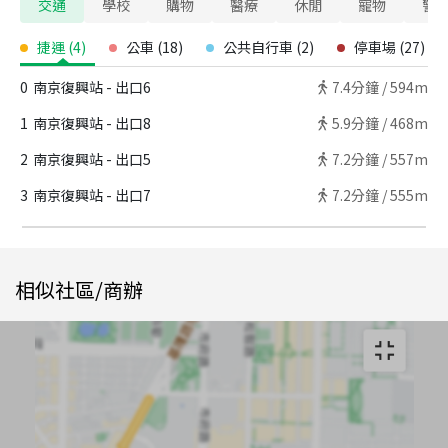
交通
學校
購物
醫療
休閒
寵物
警
捷運
(
4
)
公車
(
18
)
公共自行車
(
2
)
停車場
(
27
)
0
南京復興站 - 出口6
7.4
分鐘 /
594m
1
南京復興站 - 出口8
5.9
分鐘 /
468m
2
南京復興站 - 出口5
7.2
分鐘 /
557m
3
南京復興站 - 出口7
7.2
分鐘 /
555m
相似社區/商辦