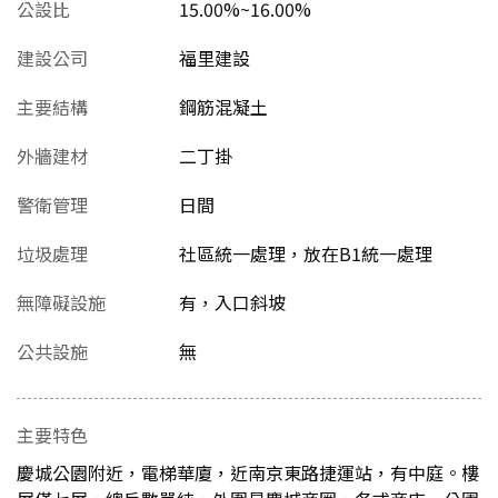
公設比
15.00%~16.00%
建設公司
福里建設
主要結構
鋼筋混凝土
外牆建材
二丁掛
警衛管理
日間
垃圾處理
社區統一處理，放在B1統一處理
無障礙設施
有，入口斜坡
公共設施
無
主要特色
慶城公園附近，電梯華廈，近南京東路捷運站，有中庭。樓