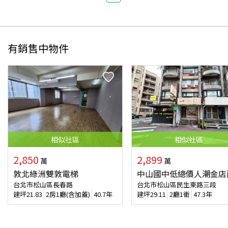
有銷售中物件
相似
社區
相似
社區
2,850
2,899
萬
萬
敦北綠洲雙敦電梯
中山國中低總價人潮金店
台北市松山區長春路
台北市松山區民生東路三段
建坪
21.83
2房1廳(含加蓋)
40.7年
建坪
29.11
2廳1衛
47.3年