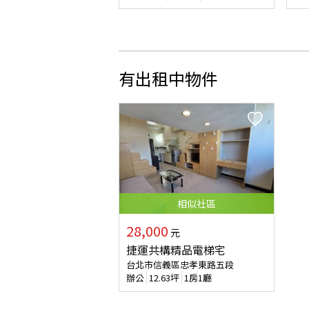
有出租中物件
相似
社區
28,000
元
捷運共構精品電梯宅
台北市信義區忠孝東路五段
辦公
12.63
坪
1房1廳