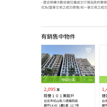
- 歷史移轉次數依據信義成交行情及政府實
式為(當筆交易之成交總價/前一筆交易之成
有銷售中物件
相似
社區
2,095
1,
萬
翔譽１０１美妝戶
捷
台北市松山區八德路四段
台
建坪
14.43
1廳1衛
12.7年
建