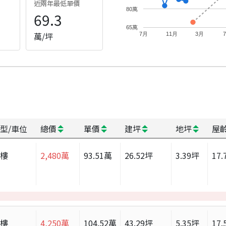
近兩年最低單價
80萬
69.3
65萬
萬/坪
7月
11月
3月
型/車位
總價
單價
建坪
地坪
屋
大樓
2,480
萬
93.51
萬
26.52
坪
3.39
坪
17.
大樓
4,250
萬
104.52
萬
43.29
坪
5.35
坪
17.