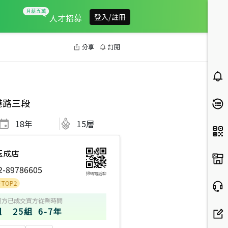
人才招募
登入/註冊
分享
訂閱
港路三段
18
年
15層
玉成店
2-89786605
掃碼電話聊
賣方
已成交買方
從業時間
組
25組
6-7年