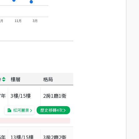
7月
11月
3月
齡
樓層
格局
7
年
3
樓/
15
樓
2房1廳1衛
松河麗景
歷史移轉
4
次
5
年
13
樓/
15
樓
3房2廳2衛