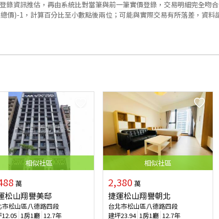
價登錄資訊推估，再由系統比對當筆與前一筆實價登錄，交易明細完全吻
交總價)-1，計算百分比至小數點後兩位；可能與實際交易有所落差，資料
相似
社區
相似
社區
488
2,380
萬
萬
運松山翔譽美邸
捷運松山翔譽朝北
北市松山區八德路四段
台北市松山區八德路四段
坪
12.05
1房1廳
12.7年
建坪
23.94
1房1廳
12.7年