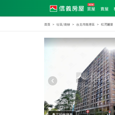
買屋
賣屋
首頁
社區/商辦
台北市南港區
松河麗景
2025年度區業績TOP3
2025年12月區業績TOP2
720度環景