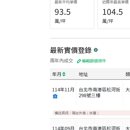
最新平均單價
近兩年最高單價
93.5
104.5
萬/坪
萬/坪
最新實價登錄
兩年內成交
編輯篩選條件
年月
地址
類
114
年
11
月
台北市南港區松河街
298號三樓
備註資訊：
陽台外推；夾層；
114
年
09
月
台北市南港區松河街