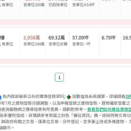
有車位
含車位200萬
已扣除車位
含車位
4.54
坪
大樓
3,958
萬
69.32
萬
57.09
坪
6.79
坪
16.
有車位
含車位300萬
含車位計算
含車位
--
坪
1
為內政部最新公布的實價登錄資料;
該數值為系統運算，詳細請看
說
020年7月之建物型態分類調整，以及申報登錄之建物型態、建物權狀登載
價查詢服務網之搜尋結果有所差異，請斟酌參考。
看看我們如何推估實價
關係影響所造成，詳情請參考頁面之粉色「備註資訊」欄。排除特殊交易
與政府有關之交易、僅車位交易、分件登記、含多筆土地或多棟建物、 交
復顯示。