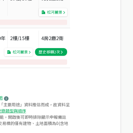
松河麗景
9
年
2
樓/
15
樓
4房2廳2衛
松河麗景
歷史移轉
2
次
明
之「主要用途」資料推估而成，故資料呈
登錄類型與順序
功能，開啟後可即時排除顯示申報備註
易標的僅有建物、土地面積為0(含地