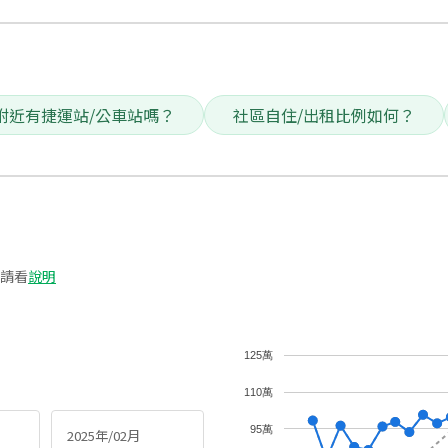
附近有捷運站/公車站嗎？
社區自住/出租比例如何？
請看
說明
125萬
110萬
95萬
2025年/02月