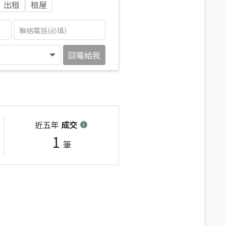
出租
租屋
回電給我
近五年
成交
1
筆