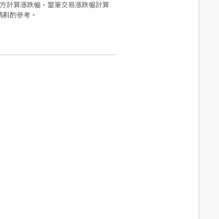
合方計算漲跌幅，當筆交易漲跌幅計算
請斟酌參考。