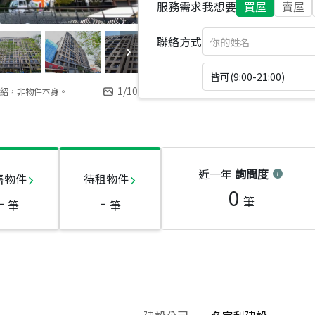
服務需求
我想要
買屋
賣屋
聯絡方式
皆可(9:00-21:00)
1
/
10
紹，非物件本身。
近一年
詢問度
售物件
待租物件
0
-
-
筆
筆
筆