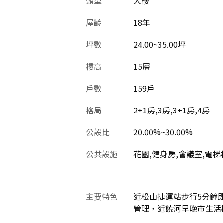
類型
大樓
屋齡
18
年
坪數
24.00~35.00坪
樓高
15層
戶數
159戶
格局
2+1房,3房,3+1房,4房
公設比
20.00%~30.00%
公共設施
花園,健身房,會議室,電
主要特色
近松山捷運站步行5分鐘
管理，近饒河早晚市生活機