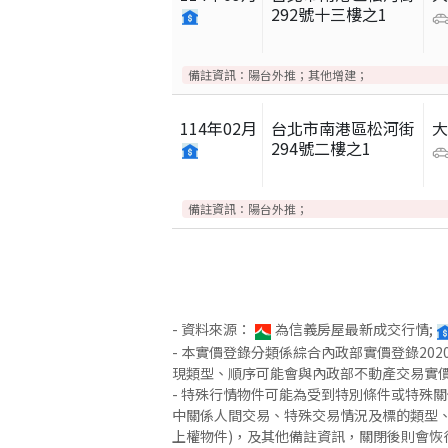
292號十三樓之1
備註資訊：
陽台外推；其他增建；
114
年
02
月
台北市南港區松河街
294號二樓之1
備註資訊：
陽台外推；
- 資料來源：
為信義房屋最新成交行情;
- 本實價登錄分類係綜合內政部實價登錄2
現類型、順序可能會與內政部不動產交易實
- 特殊行情物件可能為受到特別條件或特殊
中關係人間交易、特殊交易情況及標的類型、
上權物件)，及其他備註資訊，關閉後則會恢