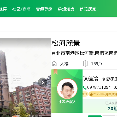
租屋
社區/商辦
實價登錄
房訊知識
信義居家
松河麗景
台北市南港區松河街,南港區南
大樓
159戶
陳佳鴻
忠孝
0978711294
0
2025年10月區業績TOP2
2026年1月區成件TOP3
2025年6月區成件TOP2
社區維護人
已成交
20