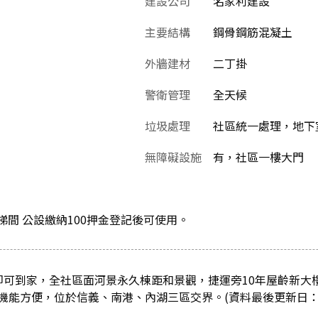
建設公司
名家利建設
主要結構
鋼骨鋼筋混凝土
外牆建材
二丁掛
警衛管理
全天候
垃圾處理
社區統一處理，地下
無障礙設施
有，社區一樓大門
梯梯間 公設繳納100押金登記後可使用。
即可到家，全社區面河景永久棟距和景觀，捷運旁10年屋齡新大樓
能方便，位於信義、南港、內湖三區交界。(資料最後更新日：2021