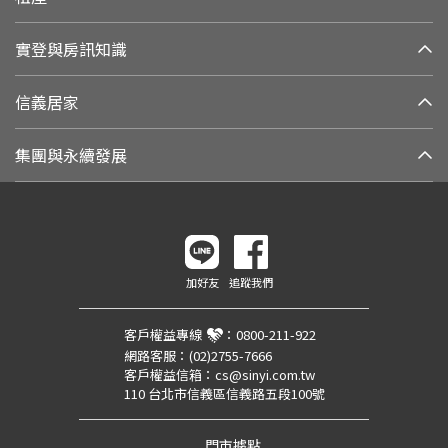
實登與房訊知識
信義居家
集團與永續發展
加好友
追蹤我們
客戶權益專線
：
0800-211-922
網路客服：
(02)2755-7666
客戶權益信箱：
cs@sinyi.com.tw
110 台北市信義區信義路五段100號
門市據點