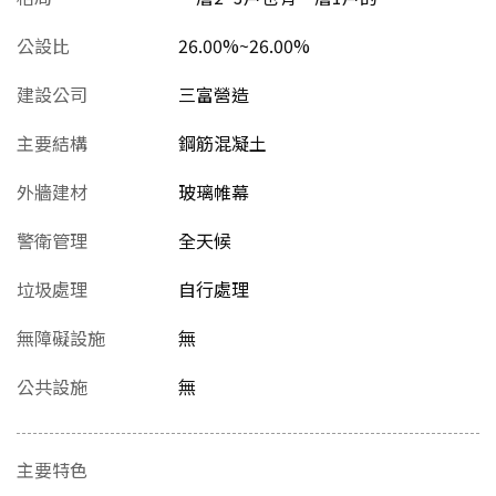
公設比
26.00%~26.00%
建設公司
三富營造
主要結構
鋼筋混凝土
外牆建材
玻璃帷幕
警衛管理
全天候
垃圾處理
自行處理
無障礙設施
無
公共設施
無
主要特色