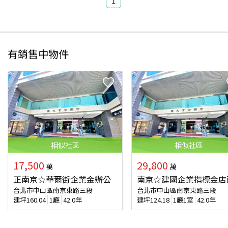
1
有銷售中物件
相似
社區
相似
社區
17,500
29,800
萬
萬
正南京☆華爾街企業金辦公
南京☆建國企業指標金店
台北市中山區南京東路三段
台北市中山區南京東路三段
建坪
160.04
1廳
42.0年
建坪
124.18
1廳1室
42.0年