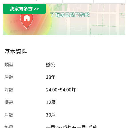
我家有多夯
>>
基本資料
類型
辦公
屋齡
38
年
坪數
24.00~94.00坪
樓高
12層
戶數
30戶
格局
一層2~3戶也有一層1戶的