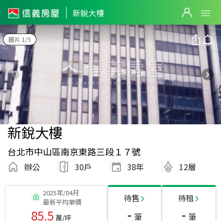
新銳大樓
圖片 1/5
新銳大樓
台北市中山區南京東路三段１７號
辦公
30戶
38
年
12層
2025年/04月
待售
待租
最新平均單價
-
-
85.5
筆
筆
萬/坪