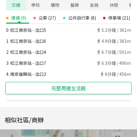
交通
學校
購物
醫療
金融
休閒
寵
捷運
(
9
)
公車
(
27
)
公共自行車
(
8
)
停車場
(
21
)
0
松江南京站 - 出口5
5.1
分鐘 /
361m
1
松江南京站 - 出口6
4.9
分鐘 /
383m
2
松江南京站 - 出口4
6.7
分鐘 /
501m
3
松江南京站 - 出口7
6.3
分鐘 /
490m
4
南京復興站 - 出口2
6
分鐘 /
456m
完整周邊生活圈
相似社區/商辦