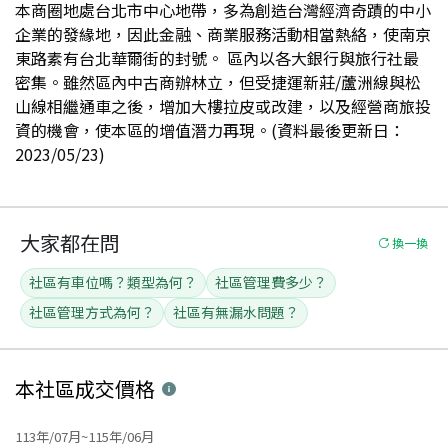
本商圈地處台北市中心地帶，多為創造台灣經濟奇蹟的中小
企業的發緣地，因此金融、商業服務活動相當熱絡，使南京
東路素有台北華爾街的封號。 區內以各大銀行與旅行社最
密集。雖然區內中古商辦林立，但受捷運新莊/蘆洲線與松
山線相繼通車之後，增加大樓拉皮或改建，以及經營商旅投
資的機會，使本區的增值潛力再現。(資料最後更新日：
2023/05/23)
大家都在問
換一換
社區有車位嗎？類型為何？
社區管理費多少？
社區管理方式為何？
社區有無漏水問題？
本社區
成交價格
113年/07月~115年/06月