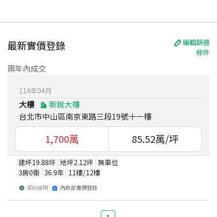
編輯篩選
最新實價登錄
條件
兩年內成交
114
年
04
月
大樓
新銳大樓
台北市中山區南京東路三段19號十一樓
1,700
萬
85.52
萬/坪
建坪
19.88
坪
地坪
2.12
坪
無車位
3房0衛
36.9
年
11
樓/
12
樓
資料說明
內政部實價登錄