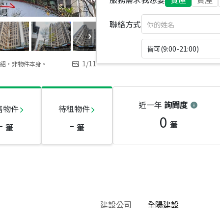
聯絡方式
皆可(9:00-21:00)
1
/
11
紹，非物件本身。
近一年
詢問度
售物件
待租物件
0
-
-
筆
筆
筆
建設公司
全陽建設