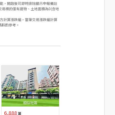
功能，開啟後可即時排除顯示申報備註
易標的僅有建物、土地面積為0(含地
合方計算漲跌幅，當筆交易漲跌幅計算
請斟酌參考。
相似
社區
6,888
萬