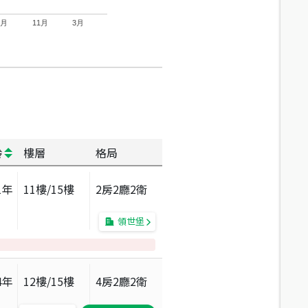
7月
11月
3月
齡
樓層
格局
1
年
11
樓/
15
樓
2房2廳2衛
領世堡
4
年
12
樓/
15
樓
4房2廳2衛