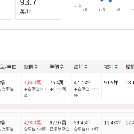
93.7
75萬
萬/坪
7月
11月
3月
型/車位
總價
單價
建坪
地坪
屋
大樓
3,600
萬
75.4
萬
47.75
坪
9.05
坪
18.
有車位
含車位
250
93.69
萬
含車位
11.99
萬
坪
大樓
4,900
萬
97.97
萬
59.45
坪
12.43
坪
17.
有車位
含車位250萬
已扣除車位
含車位
11.99
坪