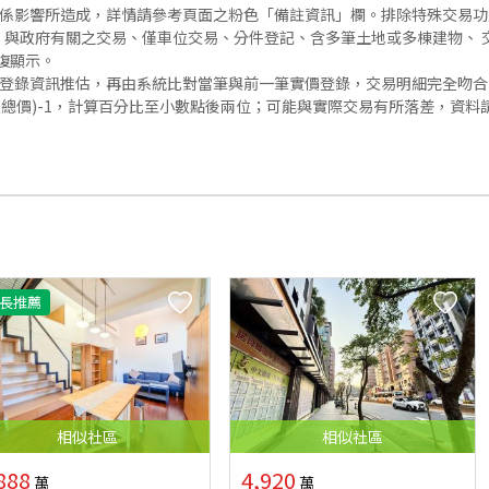
關係影響所造成，詳情請參考頁面之粉色「備註資訊」欄。排除特殊交易
與政府有關之交易、僅車位交易、分件登記、含多筆土地或多棟建物、 交
復顯示。
價登錄資訊推估，再由系統比對當筆與前一筆實價登錄，交易明細完全吻
交總價)-1，計算百分比至小數點後兩位；可能與實際交易有所落差，資料
長推薦
相似
社區
相似
社區
888
4,920
萬
萬