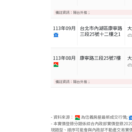
備註資訊：
陽台外推；
113
年
09
月
台北市內湖區康寧路
三段25號十二樓之1
113
年
08
月
康寧路三段25號7樓
備註資訊：
陽台外推；
- 資料來源：
為信義房屋最新成交行情;
- 本實價登錄分類係綜合內政部實價登錄2
現類型、順序可能會與內政部不動產交易實