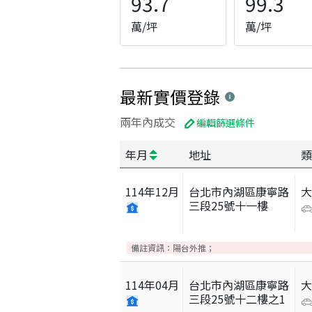
93.7
99.3
萬/坪
萬/坪
最新實價登錄
兩年內成交
編輯篩選條件
年月
地址
類
114
年
12
月
台北市內湖區康寧路
三段25號十一樓
備註資訊：
陽台外推；
114
年
04
月
台北市內湖區康寧路
三段25號十二樓之1