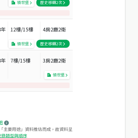
領世堡
歷史移轉
2
次
8
年
12
樓/
15
樓
4房2廳2衛
領世堡
歷史移轉
2
次
8
年
7
樓/
15
樓
3房2廳2衛
領世堡
明
之「主要用途」資料推估而成，故資料呈
登錄類型與順序