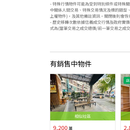
- 特殊行情物件可能為受到特別條件或特殊
中關係人間交易、特殊交易情況及標的類型、
上權物件)，及其他備註資訊，關閉後則會恢
- 歷史移轉次數依據信義成交行情及政府實
式為(當筆交易之成交總價/前一筆交易之成
有銷售中物件
店
相似
社區
9,200
2,
萬