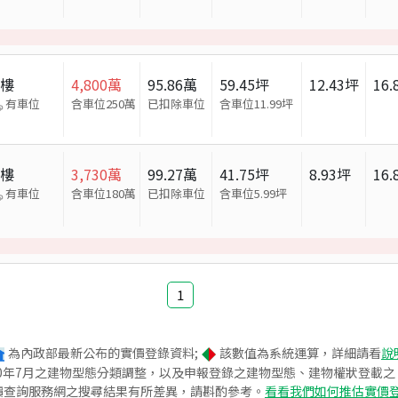
大樓
4,800
萬
95.86
萬
59.45
坪
12.43
坪
16.
有車位
含車位250萬
已扣除車位
含車位
11.99
坪
大樓
3,730
萬
99.27
萬
41.75
坪
8.93
坪
16.
有車位
含車位180萬
已扣除車位
含車位
5.99
坪
1
為內政部最新公布的實價登錄資料;
該數值為系統運算，詳細請看
說
020年7月之建物型態分類調整，以及申報登錄之建物型態、建物權狀登載
價查詢服務網之搜尋結果有所差異，請斟酌參考。
看看我們如何推估實價