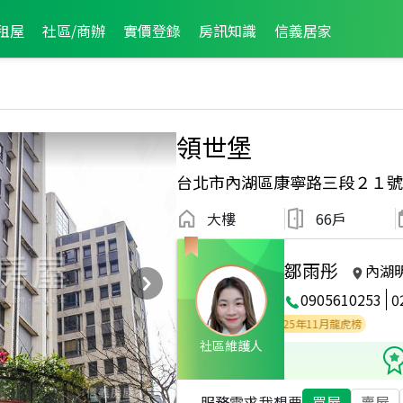
租屋
社區/商辦
實價登錄
房訊知識
信義居家
領世堡
台北市內湖區康寧路三段２１號
大樓
66戶
鄒雨彤
內湖
0905610253
0
2025年4月區成件TOP2
2026年7月龍虎榜
2025年11月龍虎榜
社區維護人
服務需求
我想要
買屋
賣屋