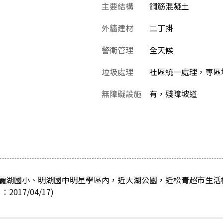
主要結構
鋼筋混凝土
外牆建材
二丁掛
警衛管理
全天候
垃圾處理
社區統一處理，專區堆
無障礙設施
有，殘障坡道
麗湖國小、明湖國中明星學區內，近大湖公園，近松青超市生活
17/04/17)