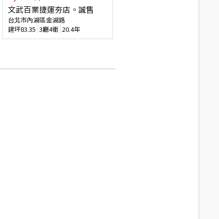
文武百業捷運夯店。誠售
台北市內湖區金湖路
建坪
83.35
3廳4衛
20.4年