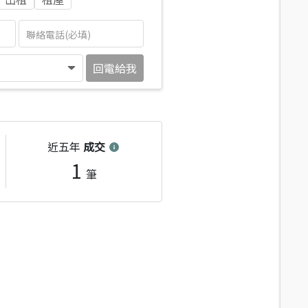
回電給我
近五年
成交
1
筆