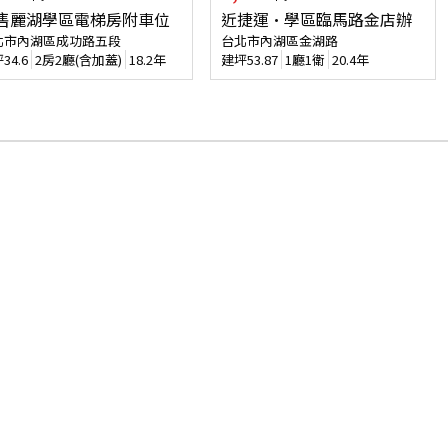
售麗湖學區電梯房附車位
近捷運·學區臨馬路金店辦
北市內湖區成功路五段
台北市內湖區金湖路
坪
34.6
2房2廳(含加蓋)
18.2年
建坪
53.87
1廳1衛
20.4年