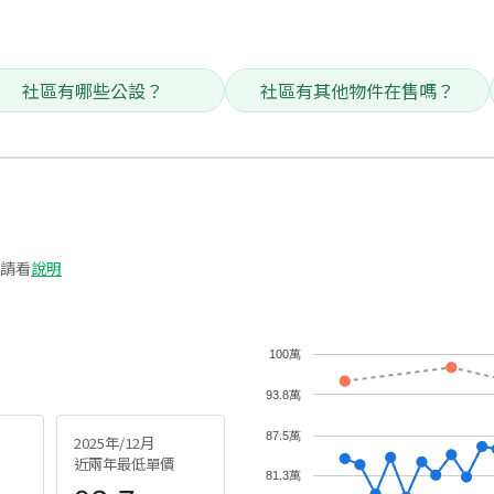
社區有哪些公設？
社區有其他物件在售嗎？
請看
說明
100萬
93.8萬
87.5萬
2025年/12月
近兩年最低單價
81.3萬