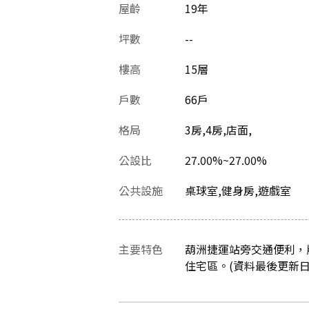
屋齡
19
年
坪數
--
樓高
15層
戶數
66戶
格局
3房,4房,店面,
公設比
27.00%~27.00%
公共設施
桌球室,健身房,遊戲室
主要特色
葫洲捷運站旁交通便利，
住宅區。(資料最後更新日：20