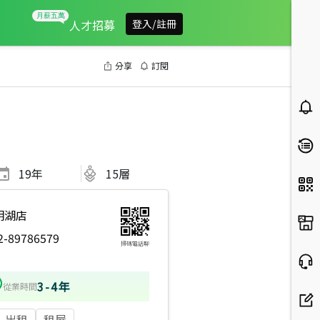
人才招募
登入/註冊
分享
訂閱
19
年
15層
明湖店
2-89786579
掃碼電話聊
3-4年
從業時間
出租
租屋