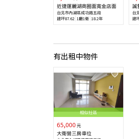
近捷運麗湖商圈面寬金店面
誠
台北市內湖區成功路五段
台
建坪
87.62
1廳1衛
18.2年
建
有出租中物件
相似
社區
65,000
元
大衛營三房車位