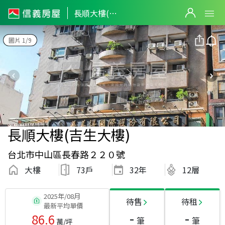
長順大樓(吉生大樓)
圖片 1/9
長順大樓(吉生大樓)
台北市中山區長春路２２０號
大樓
73戶
32
年
12層
2025年/08月
待售
待租
最新平均單價
-
-
86.6
筆
筆
萬/坪