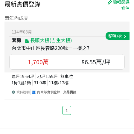
編輯篩選
最新實價登錄
條件
兩年內成交
114
年
08
月
移轉
3
次
套房
長順大樓(吉生大樓)
台北市中山區長春路220號十一樓之7
1,700
萬
86.55
萬/坪
建坪
19.64
坪
地坪
1.59
坪
無車位
1房1廳1衛
31.0
年
11
樓/
12
樓
資料說明
內政部實價登錄
交易備註
1