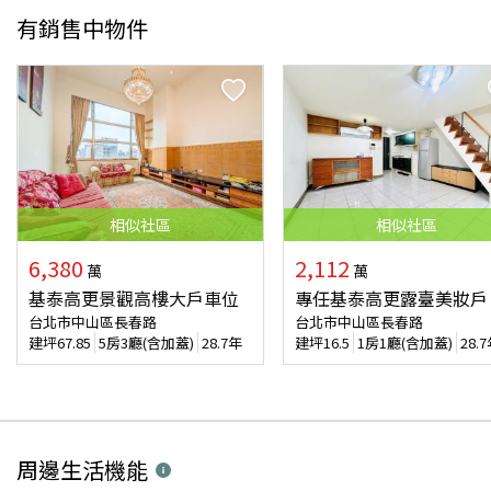
有銷售中物件
相似
社區
相似
社區
6,380
2,112
萬
萬
基泰高更景觀高樓大戶車位
專任基泰高更露臺美妝戶
台北市中山區長春路
台北市中山區長春路
建坪
67.85
5房3廳(含加蓋)
28.7年
建坪
16.5
1房1廳(含加蓋)
28.
周邊生活機能