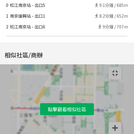
0
松江南京站 - 出口5
9.1
分鐘 /
685m
1
南京復興站 - 出口1
8.2
分鐘 /
652m
2
松江南京站 - 出口6
9
分鐘 /
707m
相似社區/商辦
點擊觀看相似社區