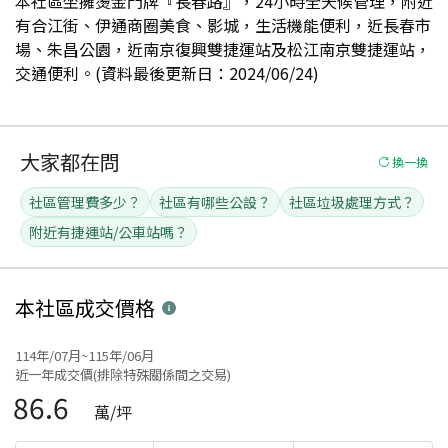
本社區坐擁燙金門牌『長春路』，24小時全天候管理，附近
有合江街、伊通商圈美食、影城，生活機能便利，近長春市
場、朱昌公園，近南京復興雙捷運站及松江南京雙捷運站，
交通便利。(資料最後更新日：2024/06/24)
大家都在問
換一換
社區管理費多少？
社區有哪些公設？
社區垃圾處理方式？
附近有捷運站/公車站嗎？
本社區
成交價格
114年/07月~115年/06月
近一年成交價(排除特殊關係間之交易)
86.6
萬/坪