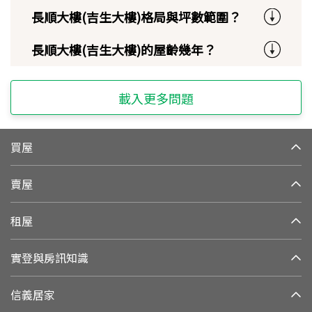
長順大樓(吉生大樓)格局與坪數範圍？
長順大樓(吉生大樓)的屋齡幾年？
載入更多問題
買屋
賣屋
租屋
實登與房訊知識
信義居家