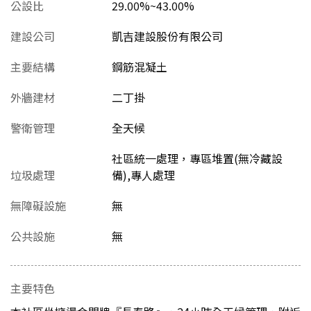
公設比
29.00%~43.00%
建設公司
凱吉建設股份有限公司
主要結構
鋼筋混凝土
外牆建材
二丁掛
警衛管理
全天候
社區統一處理，專區堆置(無冷藏設
垃圾處理
備),專人處理
無障礙設施
無
公共設施
無
主要特色