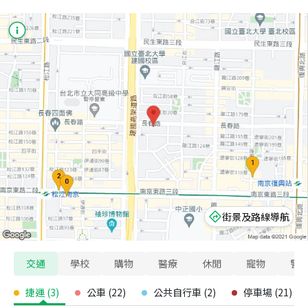
街景及路線導航
交通
學校
購物
醫療
休閒
寵物
警
捷運
(
3
)
公車
(
22
)
公共自行車
(
2
)
停車場
(
21
)