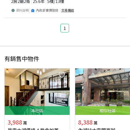
2房2廳2衛
25.6
年
5
樓/
13
樓
資料說明
內政部實價登錄
交易備註
1
有銷售中物件
本
社區
相似
社區
3,988
8,388
萬
萬