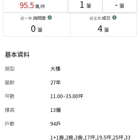
1
-
95.5
筆
筆
萬/坪
詢問度
成交
近一年
近五年
0
4
筆
筆
基本資料
類型
大樓
屋齡
27
年
坪數
11.00~35.00坪
樓高
13層
戶數
94戶
1+1房,2房,3房,17坪,19.5坪,25坪,33