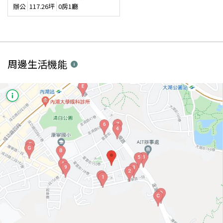
辦公
117.26
坪
0房1廳
周邊生活機能