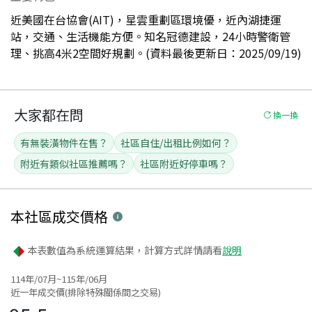
近美國在台協會(AIT)，星雲重劃區環境優，近內湖捷運
站，交通、生活機能方便。知名冠德建設，24小時警衛管
理、挑高4米2空間好規劃。(資料最後更新日：2025/09/19)
大家都在問
換一換
有無裝潢物件在售？
社區自住/出租比例如何？
附近有類似社區推薦嗎？
社區附近好停車嗎？
本社區
成交價格
本表數值為系統運算結果，計算方式詳情請看
說明
114年/07月~115年/06月
近一年成交價(排除特殊關係間之交易)