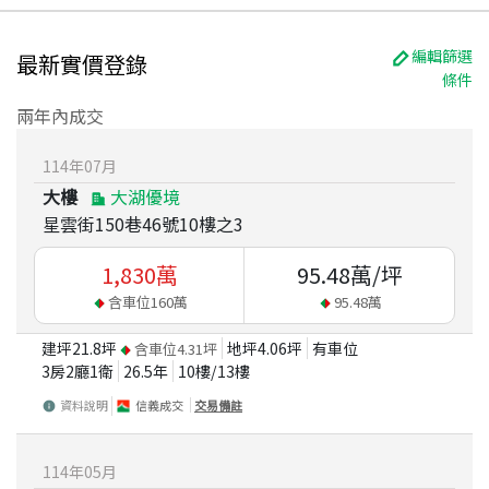
編輯篩選
最新實價登錄
條件
兩年內成交
114
年
07
月
大樓
大湖優境
星雲街150巷46號10樓之3
1,830
萬
95.48
萬/坪
含車位
160
萬
95.48
萬
建坪
21.8
坪
地坪
4.06
坪
有車位
含車位
4.31
坪
3房2廳1衛
26.5
年
10
樓/
13
樓
資料說明
信義成交
交易備註
114
年
05
月