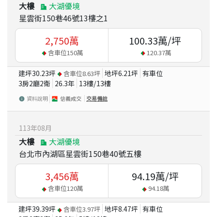
大樓
大湖優境
星雲街150巷46號13樓之1
2,750
萬
100.33
萬/坪
含車位
150
萬
120.37
萬
建坪
30.23
坪
地坪
6.21
坪
有車位
含車位
8.63
坪
3房2廳2衛
26.3
年
13
樓/
13
樓
資料說明
信義成交
交易備註
113
年
08
月
大樓
大湖優境
台北市內湖區星雲街150巷40號五樓
3,456
萬
94.19
萬/坪
含車位
120
萬
94.18
萬
建坪
39.39
坪
地坪
8.47
坪
有車位
含車位
3.97
坪