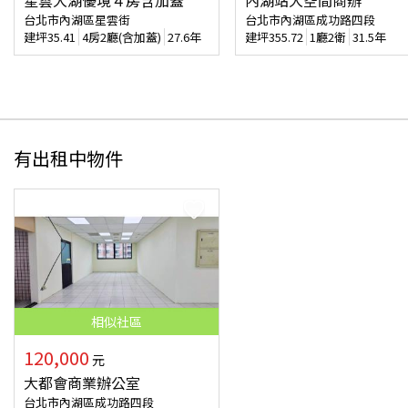
星雲大湖優境４房含加蓋
內湖站大空間商辦
台北市內湖區星雲街
台北市內湖區成功路四段
建坪
35.41
4房2廳(含加蓋)
27.6年
建坪
355.72
1廳2衛
31.5年
有出租中物件
相似
社區
120,000
元
大都會商業辦公室
台北市內湖區成功路四段