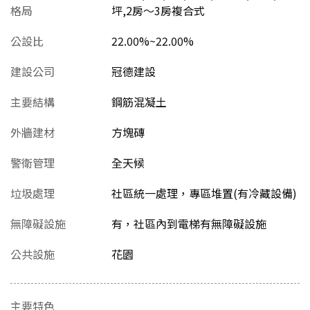
格局
坪,2房～3房複合式
公設比
22.00%~22.00%
建設公司
冠德建設
主要結構
鋼筋混凝土
外牆建材
方塊磚
警衛管理
全天候
垃圾處理
社區統一處理，專區堆置(有冷藏設備)
無障礙設施
有，社區內到電梯有無障礙設施
公共設施
花園
主要特色