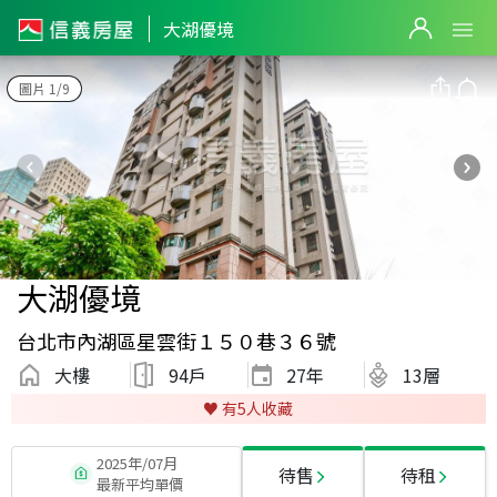
大湖優境
圖片 1/9
大湖優境
台北市內湖區星雲街１５０巷３６號
大樓
94戶
27
年
13層
♥️ 有
5
人收藏
2025年/07月
待售
待租
最新平均單價