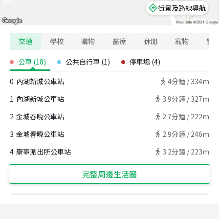
街景及路線導航
交通
學校
購物
醫療
休閒
寵物
警
公車
(
18
)
公共自行車
(
1
)
停車場
(
4
)
0
內湖新城公車站
4
分鐘 /
334m
1
內湖新城公車站
3.9
分鐘 /
327m
2
金城春曉公車站
2.7
分鐘 /
222m
3
金城春曉公車站
2.9
分鐘 /
246m
4
康寧派出所公車站
3.2
分鐘 /
223m
完整周邊生活圈