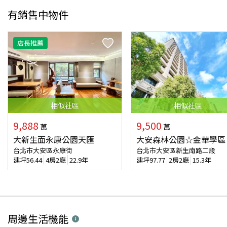
有銷售中物件
店長推薦
相似
社區
相似
社區
9,888
9,500
萬
萬
大新生面永康公園天匯
大安森林公園☆金華學區
台北市大安區永康街
台北市大安區新生南路二段
建坪
56.44
4房2廳
22.9年
建坪
97.77
2房2廳
15.3年
周邊生活機能