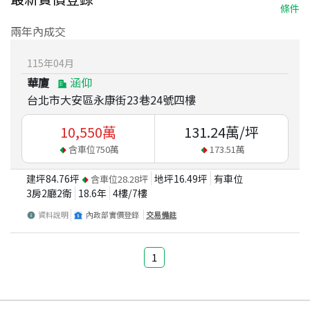
條件
兩年內成交
115
年
04
月
華廈
涵仰
台北市大安區永康街23巷24號四樓
10,550
萬
131.24
萬/坪
含車位
750
萬
173.51
萬
建坪
84.76
坪
地坪
16.49
坪
有車位
含車位
28.28
坪
3房2廳2衛
18.6
年
4
樓/
7
樓
資料說明
內政部實價登錄
交易備註
1