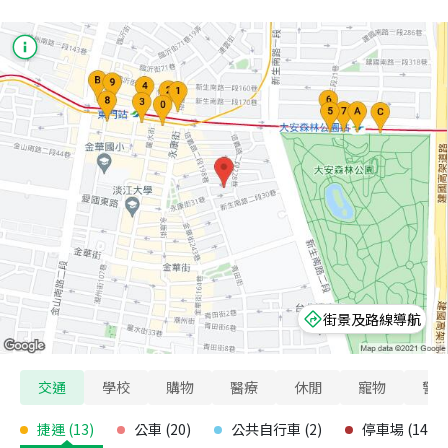
街景及路線導航
交通
學校
購物
醫療
休閒
寵物
警
捷運
(
13
)
公車
(
20
)
公共自行車
(
2
)
停車場
(
14
)