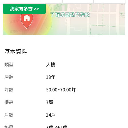
我家有多夯
>>
基本資料
類型
大樓
屋齡
19
年
坪數
50.00~70.00坪
樓高
7層
戶數
14戶
格局
3房,3+1房