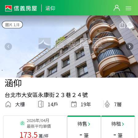
涵仰
圖片 1/8
涵仰
台北市大安區永康街２３巷２４號
大樓
14戶
19
年
7層
2026年/04月
待售
待租
最新平均單價
-
-
173.5
筆
筆
萬/坪