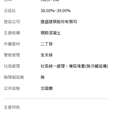
公設比
38.00%~39.00%
建設公司
匯盛建築股份有限司
主要結構
鋼筋混凝土
外牆建材
二丁掛
警衛管理
全天候
垃圾處理
社區統一處理，專區堆置(無冷藏設備)
無障礙設施
無
公共設施
交誼廳
主要特色