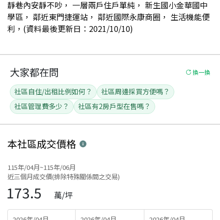
靜巷內安靜不吵， 一層兩戶住戶單純， 新生國小金華國中
學區， 鄰近東門捷運站， 鄰近國際永康商圈， 生活機能便
利，(資料最後更新日：2021/10/10)
大家都在問
換一換
社區自住/出租比例如何？
社區周邊採買方便嗎？
社區管理費多少？
社區有2房戶型在售嗎？
本社區
成交價格
115年/04月~115年/06月
近三個月成交價(排除特殊關係間之交易)
173.5
萬/坪
2026年/04月
2026年/04月
2026年/04月