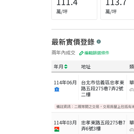
111.4
113.7
萬/坪
萬/坪
最新實價登錄
兩年內成交
編輯篩選條件
年月
地址
類
114
年
06
月
台北市信義區忠孝東
路五段275巷7弄2號
二樓
備註資訊：
二親等間之交易，交易房屋上包括有
114
年
03
月
忠孝東路五段275巷7
弄6號3樓