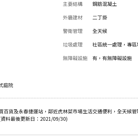
主要結構
鋼筋混凝土
外牆建材
二丁掛
警衛管理
全天候
垃圾處理
社區統一處理，專區堆
無障礙設施
有，有無障礙設施
日式庭院
買百貨及永春捷運站，鄰近虎林菜市場生活交通便利，全天候管
料最後更新日：2021/09/30)