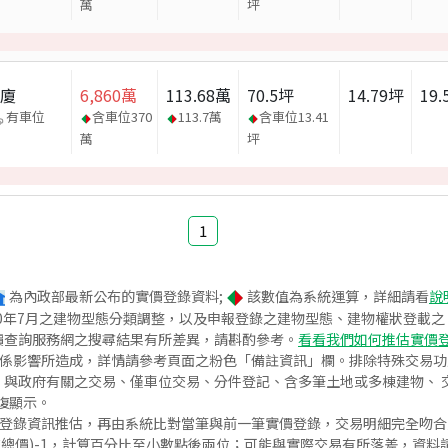
萬
坪
華廈
6,860
萬
113.68
萬
70.5
坪
14.79
坪
19.
有車位
含車位
370
113.7
萬
含車位
13.41
萬
坪
1
為內政部最新公布的實價登錄資料;
該數值為系統運算，詳細請看
說
020年7月之建物型態分類調整，以及申報登錄之建物型態、建物權狀登載
價查詢服務網之搜尋結果有所差異，請斟酌參考。
看看我們如何推估實價
關係影響所造成，詳情請參考頁面之粉色「備註資訊」欄。排除特殊交易
與政府有關之交易、僅車位交易、分件登記、含多筆土地或多棟建物、 交
復顯示。
價登錄資訊推估，再由系統比對當筆與前一筆實價登錄，交易明細完全吻
交總價)-1，計算百分比至小數點後兩位；可能與實際交易有所落差，資料