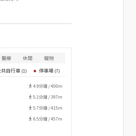
醫療
休閒
寵物
警消
重要設施
公共自行車
停車場
(
1
)
(
7
)
4.9
分鐘 /
400m
5.1
分鐘 /
397m
5.7
分鐘 /
415m
6.5
分鐘 /
457m