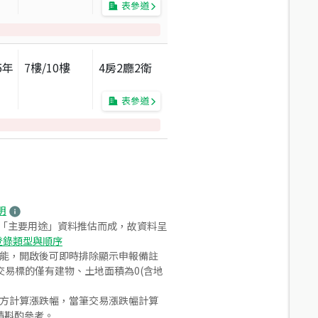
表參道
5
年
7
樓/
10
樓
4房2廳2衛
表參道
明
之「主要用途」資料推估而成，故資料呈
登錄類型與順序
功能，開啟後可即時排除顯示申報備註
易標的僅有建物、土地面積為0(含地
合方計算漲跌幅，當筆交易漲跌幅計算
請斟酌參考。