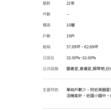
屋齡
21
年
坪數
--
樓高
10層
戶數
19戶
格局
57.09坪，62.69坪
公設比
32.00%~32.00%
公共設施
圖書室,會議室,鋼琴吧,
主要特色
單純戶數少，附近商圈愛
活機能好，近國小國中。(資