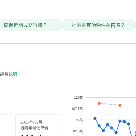
周邊近期成交行情？
社區有其他物件在售嗎？
請看
說明
120萬
107.5萬
95萬
2025年/03月
近兩年最低單價
82.5萬