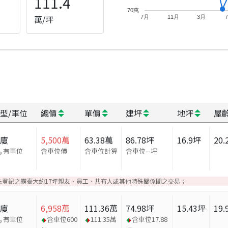
111.4
70萬
萬/坪
7月
11月
3月
型/車位
總價
單價
建坪
地坪
屋
華廈
5,500
萬
63.38
萬
86.78
坪
16.9
坪
20.
有車位
含車位價
含車位計算
含車位
--
坪
未登記之露臺大約17坪親友、員工、共有人或其他特殊關係間之交易；
華廈
6,958
萬
111.36
萬
74.98
坪
15.43
坪
19.
有車位
含車位
600
111.35
萬
含車位
17.88