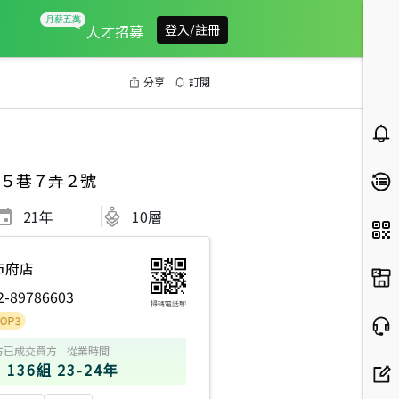
人才招募
登入/註冊
分享
訂閱
５巷７弄２號
21
年
10層
市府店
2-89786603
掃碼電話聊
方
已成交買方
從業時間
136組
23-24年