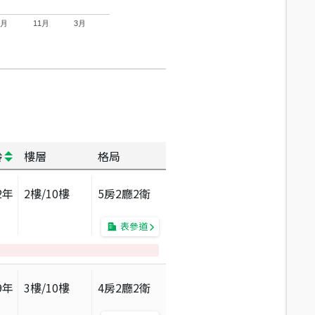
7月
11月
3月
齡
樓層
格局
2
年
2
樓/
10
樓
5房2廳2衛
表參道
9
年
3
樓/
10
樓
4房2廳2衛