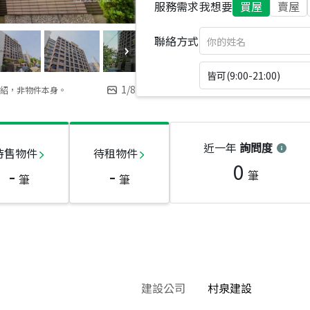
服務需求
我想要
買屋
賣屋
聯絡方式
皆可(9:00-21:00)
1
/
8
紹，非物件本身。
近一年
詢問度
待售物件
待租物件
0
-
-
筆
筆
筆
建設公司
村泉建設