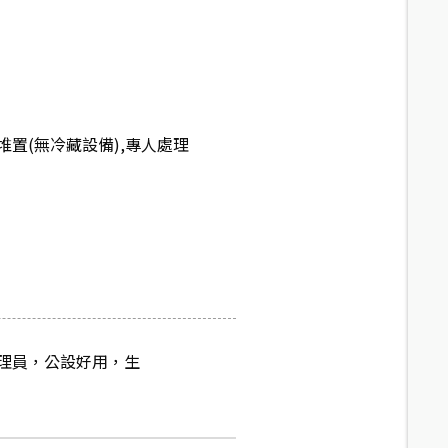
置(無冷藏設備),專人處理
理員，公設好用，生