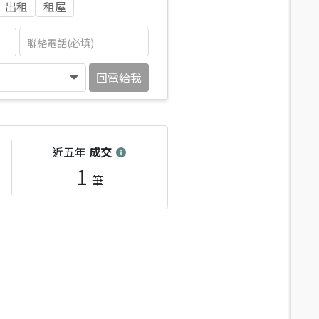
出租
租屋
回電給我
近五年
成交
1
筆