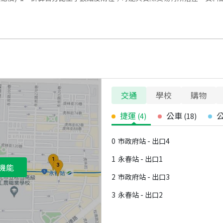
交通
學校
購物
捷運
公車
(
4
)
(
18
)
0
市政府站 - 出口4
1
永春站 - 出口1
機能
2
市政府站 - 出口3
3
永春站 - 出口2