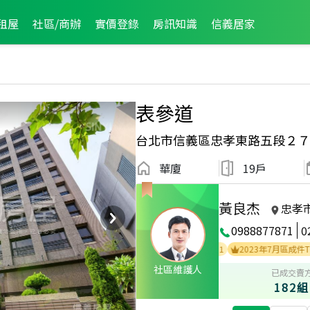
租屋
社區/商辦
實價登錄
房訊知識
信義居家
表參道
台北市信義區忠孝東路五段２７
華廈
19戶
黃良杰
忠孝
0988877871
0
2024年12月區成件TOP2
2023年10月區成件TOP1
2023年7月區成件TOP3
社區維護人
已成交賣
182組