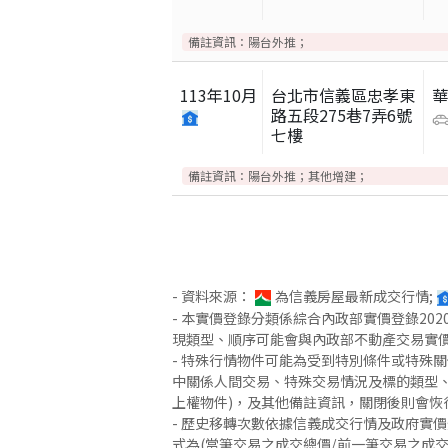
備註資訊：
陽台外推；
113
年
10
月
台北市信義區忠孝東
路五段275巷7弄6號
七樓
備註資訊：
陽台外推；其他增建；
- 資料來源：
為信義房屋最新成交行情;
- 本實價登錄分類係綜合內政部實價登錄2
現類型、順序可能會與內政部不動產交易實
- 特殊行情物件可能為受到特別條件或特殊
中關係人間交易、特殊交易情況及標的類型、
上權物件)，及其他備註資訊，關閉後則會恢
- 歷史移轉次數依據信義成交行情及政府實
式為(當筆交易之成交總價/前一筆交易之成