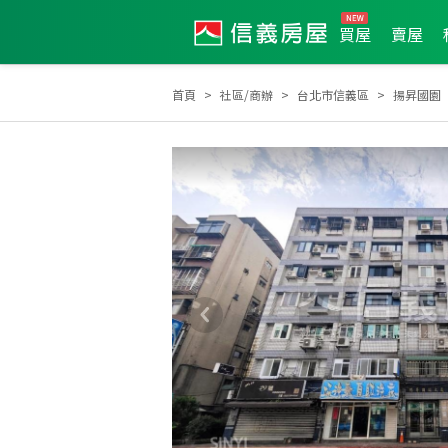
買屋
賣屋
首頁
社區/商辦
台北市信義區
揚昇國園
2012年第4季度服務品質獎
2021年度區成件TOP