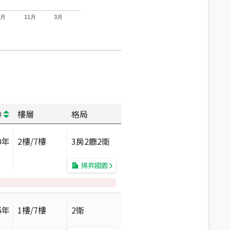
7月
11月
3月
齡
樓層
格局
0
年
2
樓/
7
樓
3房2廳2衛
揚昇國園
5
年
1
樓/
7
樓
2衛