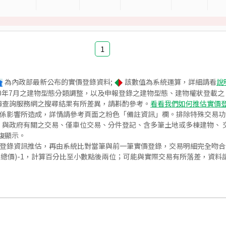
1
為內政部最新公布的實價登錄資料;
該數值為系統運算，詳細請看
說
020年7月之建物型態分類調整，以及申報登錄之建物型態、建物權狀登載
價查詢服務網之搜尋結果有所差異，請斟酌參考。
看看我們如何推估實價
關係影響所造成，詳情請參考頁面之粉色「備註資訊」欄。排除特殊交易
與政府有關之交易、僅車位交易、分件登記、含多筆土地或多棟建物、 交
復顯示。
價登錄資訊推估，再由系統比對當筆與前一筆實價登錄，交易明細完全吻
交總價)-1，計算百分比至小數點後兩位；可能與實際交易有所落差，資料