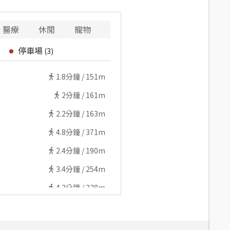
醫療
休閒
寵物
警消
重要設施
停車場
(
3
)
1.8
分鐘 /
151m
2
分鐘 /
161m
2.2
分鐘 /
163m
4.8
分鐘 /
371m
2.4
分鐘 /
190m
3.4
分鐘 /
254m
4.3
分鐘 /
328m
4.7
分鐘 /
363m
4.8
分鐘 /
357m