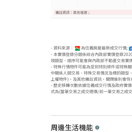
備註資訊：
其他增建；
- 資料來源：
為信義房屋最新成交行情;
- 本實價登錄分類係綜合內政部實價登錄2
現類型、順序可能會與內政部不動產交易實
- 特殊行情物件可能為受到特別條件或特殊
中關係人間交易、特殊交易情況及標的類型、
上權物件)，及其他備註資訊，關閉後則會恢
- 歷史移轉次數依據信義成交行情及政府實
式為(當筆交易之成交總價/前一筆交易之成
周邊生活機能