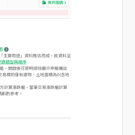
揚昇國園
明
之「主要用途」資料推估而成，故資料呈
登錄類型與順序
功能，開啟後可即時排除顯示申報備註
易標的僅有建物、土地面積為0(含地
合方計算漲跌幅，當筆交易漲跌幅計算
請斟酌參考。