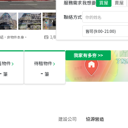
服務需求
我想要
買屋
賣屋
聯絡方式
皆可(9:00-21:00)
1
/
8
紹，非物件本身。
我家有多夯
>>
售物件
待租物件
-
-
筆
筆
建設公司
協源營造