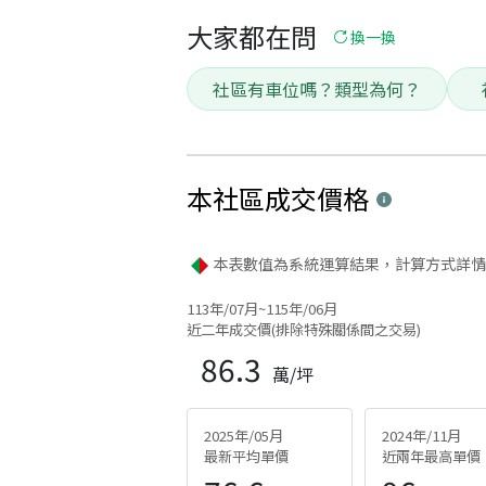
大家都在問
換一換
社區有車位嗎？類型為何？
本社區
成交價格
本表數值為系統運算結果，計算方式詳情
113年/07月~115年/06月
近二年成交價(排除特殊關係間之交易)
86.3
萬/坪
2025年/05月
2024年/11月
最新平均單價
近兩年最高單價