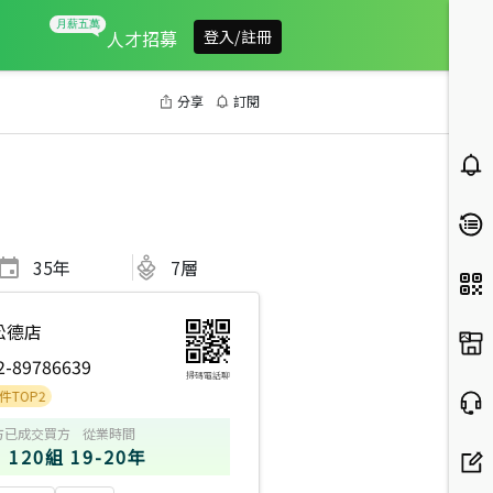
人才招募
登入/註冊
分享
訂閱
35
年
7層
松德店
2-89786639
掃碼電話聊
方
已成交買方
從業時間
120組
19-20年