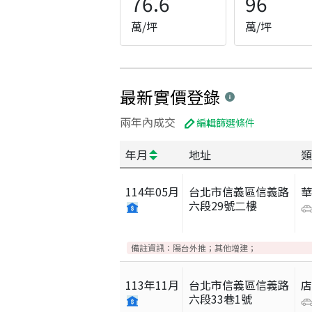
76.6
96
萬/坪
萬/坪
最新實價登錄
兩年內成交
編輯篩選條件
年月
地址
類
114
年
05
月
台北市信義區信義路
六段29號二樓
備註資訊：
陽台外推；其他增建；
113
年
11
月
台北市信義區信義路
六段33巷1號