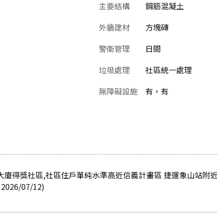
主要結構
鋼筋混凝土
外牆建材
方塊磚
警衛管理
日間
垃圾處理
社區統一處理
無障礙設施
有，有
寓大廈得獎社區,社區住戶單純水準高近信義計畫區 捷運象山站附
6/07/12)