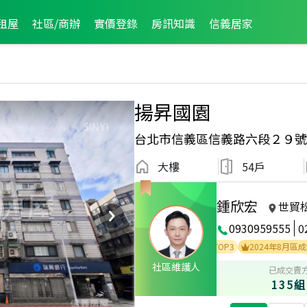
租屋
社區/商辦
實價登錄
房訊知識
信義居家
揚昇國園
台北市信義區信義路六段２９號
大樓
54戶
鍾欣宏
世貿
0930959555
0
2
2024年1月區業績TOP2
2021年4月區業績TOP3
2024年8月區成件TOP2
社區維護人
已成交賣
135組