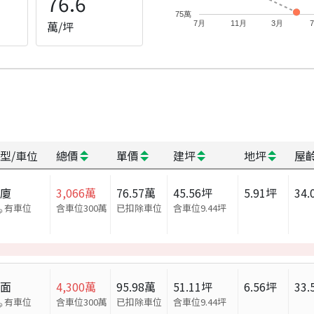
76.6
75萬
萬/坪
7月
11月
3月
型/車位
總價
單價
建坪
地坪
屋
華廈
3,066
萬
76.57
萬
45.56
坪
5.91
坪
34.
有車位
含車位300萬
已扣除車位
含車位
9.44
坪
店面
4,300
萬
95.98
萬
51.11
坪
6.56
坪
33.
有車位
含車位300萬
已扣除車位
含車位
9.44
坪