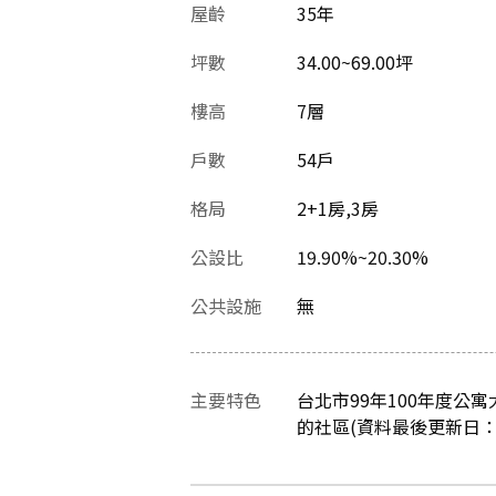
屋齡
35
年
坪數
34.00~69.00坪
樓高
7層
戶數
54戶
格局
2+1房,3房
公設比
19.90%~20.30%
公共設施
無
主要特色
台北市99年100年度公
的社區(資料最後更新日：202