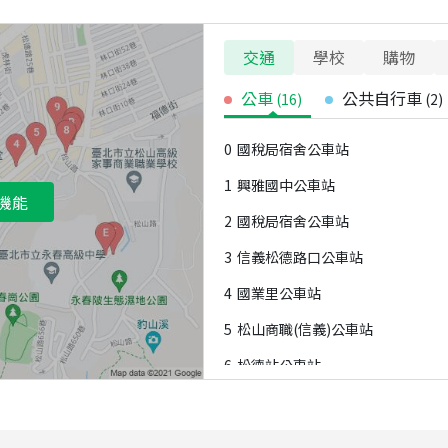
交通
學校
購物
公車
公共自行車
(
16
)
(
2
)
0
國稅局宿舍公車站
1
興雅國中公車站
機能
2
國稅局宿舍公車站
3
信義松德路口公車站
4
國業里公車站
5
松山商職(信義)公車站
6
松德站公車站
7
松德站公車站
8
松山商職(松山)公車站