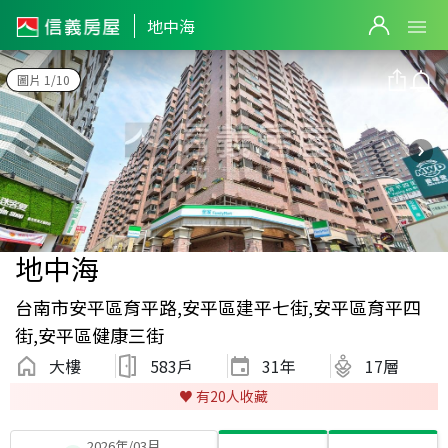
地中海
圖片 1/10
地中海
台南市安平區育平路,安平區建平七街,安平區育平四
街,安平區健康三街
大樓
583戶
31
年
17層
♥️ 有
20
人收藏
2026年/03月