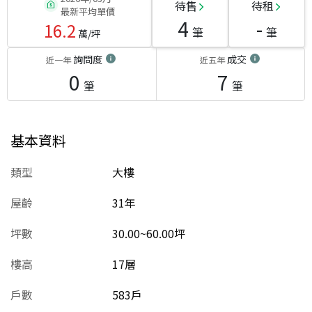
待售
待租
最新平均單價
4
-
16.2
筆
筆
萬/坪
詢問度
成交
近一年
近五年
0
7
筆
筆
基本資料
類型
大樓
屋齡
31
年
坪數
30.00~60.00坪
樓高
17層
戶數
583戶