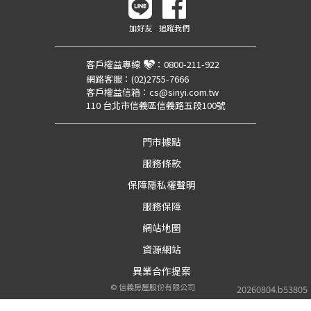
加好友
追蹤我們
客戶權益專線
：
0800-211-922
網路客服：
(02)2755-7666
客戶權益信箱：
cs@sinyi.com.tw
110 台北市信義區信義路五段100號
門市據點
服務條款
保障隱私權聲明
服務保障
網站地圖
資源網站
異業合作提案
©
信義房屋股份有限公司
20260804.b53805