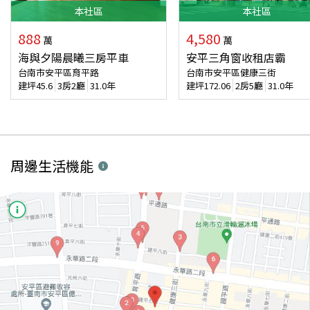
本
社區
本
社區
888
4,580
萬
萬
海與夕陽晨曦三房平車
安平三角窗收租店霸
台南市安平區育平路
台南市安平區健康三街
建坪
45.6
3房2廳
31.0年
建坪
172.06
2房5廳
31.0年
周邊生活機能