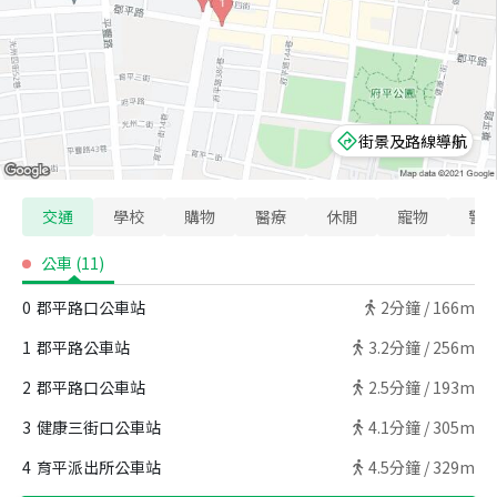
街景及路線導航
交通
學校
購物
醫療
休閒
寵物
警
公車
(
11
)
0
郡平路口公車站
2
分鐘 /
166m
1
郡平路公車站
3.2
分鐘 /
256m
2
郡平路口公車站
2.5
分鐘 /
193m
3
健康三街口公車站
4.1
分鐘 /
305m
4
育平派出所公車站
4.5
分鐘 /
329m