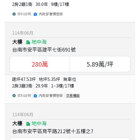
2房2廳1衛
30.0
年
9
樓/
17
樓
資料說明
內政部實價登錄
114
年
06
月
大樓
地中海
台南市安平區建平七街691號
280
萬
5.89
萬/坪
建坪
47.53
坪
地坪
5.35
坪
無車位
2房3廳3衛
29.9
年
1~3
樓/
17
樓
資料說明
內政部實價登錄
交易備註
114
年
06
月
大樓
地中海
台南市安平區育平路212號十五樓之7