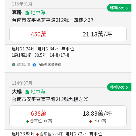
115
年
01
月
移轉
2
次
套房
地中海
台南市安平區育平路212號十四樓之37
450
萬
21.18
萬/坪
建坪
21.24
坪
地坪
2.34
坪
無車位
1房1廳1衛
30.5
年
14
樓/
17
樓
資料說明
內政部實價登錄
114
年
07
月
移轉
3
次
大樓
地中海
台南市安平區育平路212號九樓之25
638
萬
18.83
萬/坪
含車位
100
萬
19.83
萬
建坪
33.88
坪
地坪
2.72
坪
有車位
含車位
6.75
坪