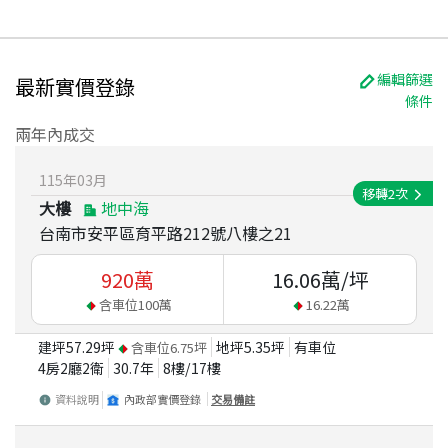
編輯篩選
最新實價登錄
條件
兩年內成交
115
年
03
月
移轉
2
次
大樓
地中海
台南市安平區育平路212號八樓之21
920
萬
16.06
萬/坪
含車位
100
萬
16.22
萬
建坪
57.29
坪
地坪
5.35
坪
有車位
含車位
6.75
坪
4房2廳2衛
30.7
年
8
樓/
17
樓
資料說明
內政部實價登錄
交易備註