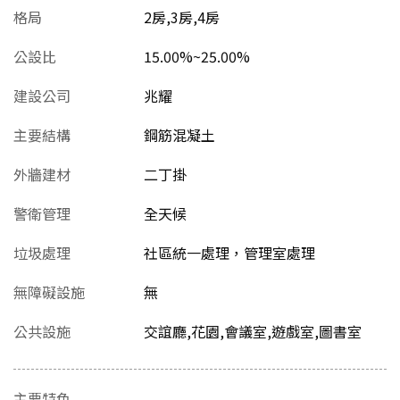
格局
2房,3房,4房
公設比
15.00%~25.00%
建設公司
兆耀
主要結構
鋼筋混凝土
外牆建材
二丁掛
警衛管理
全天候
垃圾處理
社區統一處理，管理室處理
無障礙設施
無
公共設施
交誼廳,花園,會議室,遊戲室,圖書室
主要特色