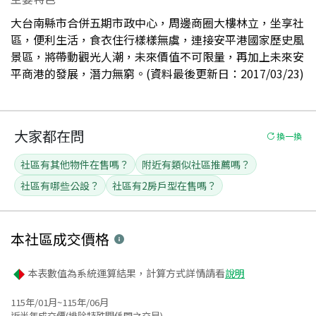
大台南縣市合併五期市政中心，周邊商圈大樓林立，坐享社
區，便利生活，食衣住行樣樣無虞，連接安平港國家歷史風
景區，將帶動觀光人潮，未來價值不可限量，再加上未來安
平商港的發展，潛力無窮。(資料最後更新日：2017/03/23)
大家都在問
換一換
社區有其他物件在售嗎？
附近有類似社區推薦嗎？
社區有哪些公設？
社區有2房戶型在售嗎？
本社區
成交價格
本表數值為系統運算結果，計算方式詳情請看
說明
115年/01月~115年/06月
近半年成交價(排除特殊關係間之交易)