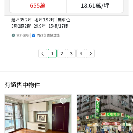
655
萬
18.61
萬/坪
建坪
35.2
坪
地坪
3.92
坪
無車位
3房2廳2衛
29.9
年
15
樓/
17
樓
資料說明
內政部實價登錄
1
2
3
4
有銷售中物件