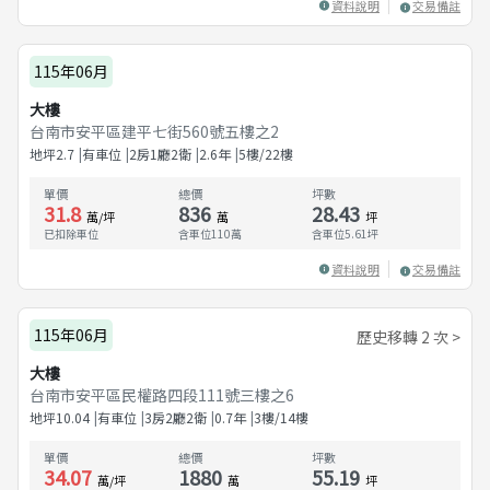
資料說明
交易備註
115年06月
大樓
台南市安平區建平七街560號五樓之2
地坪
2.7
有車位
2房1廳2衛
2.6
年
5樓/22樓
單價
總價
坪數
31.8
836
28.43
萬/坪
萬
坪
已扣除車位
含車位110萬
含車位
5.61
坪
資料說明
交易備註
115年06月
歷史移轉 2 次 >
大樓
台南市安平區民權路四段111號三樓之6
地坪
10.04
有車位
3房2廳2衛
0.7
年
3樓/14樓
單價
總價
坪數
34.07
1880
55.19
萬/坪
萬
坪