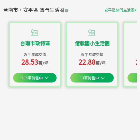
台南市
・
安平區
熱門生活圈
安平區
熱門生活圈
>
台南市政特區
億載國小生活圈
近半年成交價
近半年成交價
28.53
22.88
2
萬/坪
萬/坪
105
筆待售中
73
筆待售中
6