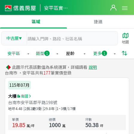
安平區實價登錄
區域
捷運
中古屋
▼
地圖
安平區
類型
屋齡
更多
1
1
此圖示代表該數值為系統運算，詳細請看
說明
台南市 ・安平區共有
177
筆實價登錄
115年07月
大樓
南國
台南市安平區郡平路198號
地坪
4.48
2房2廳3衛
29.8
年
1~3樓/17樓
單價
總價
坪數
19.85
1000
50.38
萬/坪
萬
坪