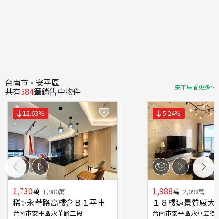
台南市·安平區
安平區看更多>
共有
584
筆銷售中物件
12.63
%
5.24
%
1,730
1,988
萬
萬
1,980
萬
2,098
萬
稀✨永華路高樓含Ｂ１平車
１８樓遠景質感大
台南市安平區永華路二段
台南市安平區永華五街