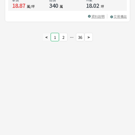
單價
總價
坪數
18.87
340
18.02
萬/坪
萬
坪
資料說明
交易備註
<
1
2
⋯
36
>