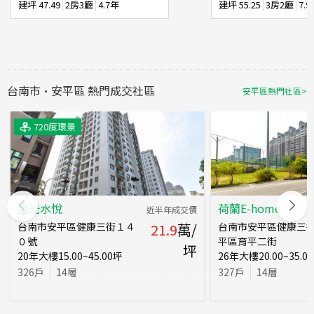
建坪
47.49
2房3廳
4.7年
建坪
55.25
3房2廳
7.
台南市
·
安平區
熱門成交社區
安平區
熱門社區
>
720度環景
720度環景
720度環景
720度環景
720度環景
720度環景
星光水悅
荷蘭E-home
近半年成交價
台南市安平區健康三街１４
21.9
萬/
台南市安平區健康三街
０號
平區育平二街
坪
20
年
大樓
15.00~45.00
坪
26
年
大樓
20.00~35.00
326
戶
14
層
327
戶
14
層