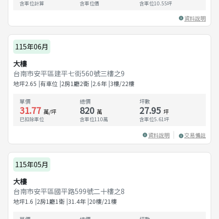
含車位計算
含車位價
含車位
10.55
坪
資料說明
115年06月
大樓
台南市安平區建平七街560號三樓之9
地坪
2.65
有車位
2房1廳2衛
2.6
年
3樓/22樓
單價
總價
坪數
31.77
820
27.95
萬/坪
萬
坪
已扣除車位
含車位110萬
含車位
5.61
坪
資料說明
交易備註
115年05月
大樓
台南市安平區國平路599號二十樓之8
地坪
1.6
2房1廳1衛
31.4
年
20樓/21樓