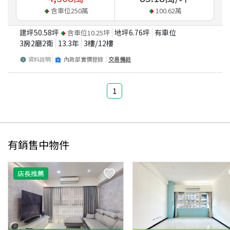
含車位
250
萬
100.62
萬
建坪
50.58
坪
地坪
6.76
坪
有車位
含車位
10.25
坪
3房2廳2衛
13.3
年
3
樓/
12
樓
資料說明
內政部實價登錄
交易備註
1
有銷售中物件
店長推薦