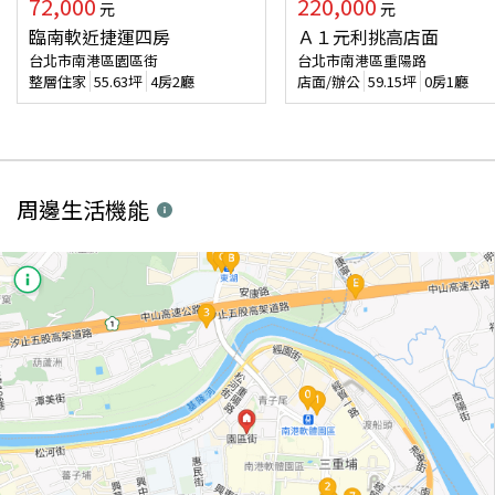
72,000
220,000
元
元
臨南軟近捷運四房
Ａ１元利挑高店面
台北市南港區園區街
台北市南港區重陽路
整層住家
55.63
坪
4房2廳
店面/辦公
59.15
坪
0房1廳
周邊生活機能