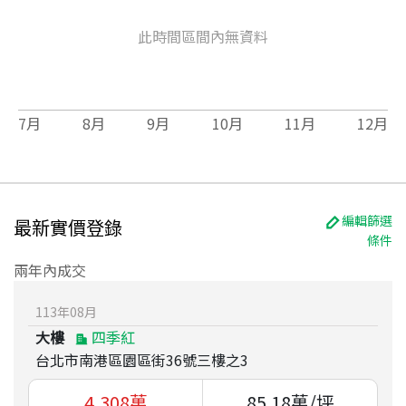
此時間區間內無資料
7
月
8
月
9
月
10
月
11
月
12
月
編輯篩選
最新實價登錄
條件
兩年內成交
113
年
08
月
大樓
四季紅
台北市南港區園區街36號三樓之3
4,308
萬
85.18
萬/坪