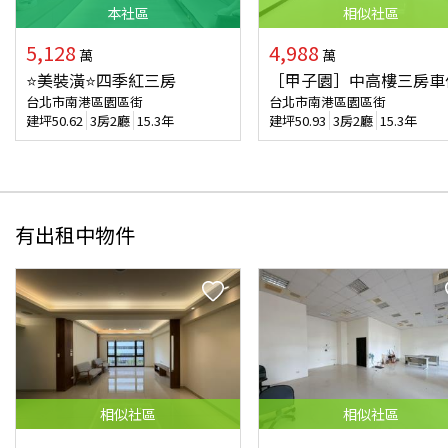
本
社區
相似
社區
5,128
4,988
萬
萬
⭐美裝潢⭐四季紅三房
［甲子園］中高樓三房車
台北市南港區園區街
台北市南港區園區街
建坪
50.62
3房2廳
15.3年
建坪
50.93
3房2廳
15.3年
有出租中物件
相似
社區
相似
社區