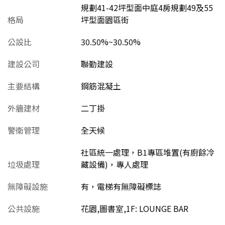
規劃41-42坪型面中庭4房規劃49及55
格局
坪型面園區街
公設比
30.50%~30.50%
建設公司
聯勤建設
主要結構
鋼筋混凝土
外牆建材
二丁掛
警衛管理
全天候
社區統一處理，B1專區堆置(有廚餘冷
垃圾處理
藏設備)，專人處理
無障礙設施
有，電梯有無障礙標誌
公共設施
花園,圖書室,1F: LOUNGE BAR