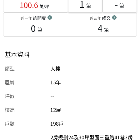
1
-
100.6
筆
筆
萬/坪
詢問度
成交
近一年
近五年
0
4
筆
筆
基本資料
類型
大樓
屋齡
15
年
坪數
--
樓高
12層
戶數
198戶
2房規劃24及30坪型面三重路41巷3房