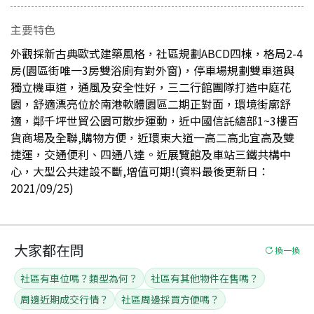
主要特色
外觀採新古典歐式建築風格，社區規劃ABCD四棟，格局2-4
房(園區街唯一3房雙浴廁有對外窗)，停車場規劃雙車道與
獨立機車道，通風及安全性好，三二行館團隊打造中庭花
園，舒適漂亮位於南港軟體園區二期正對面，環境街廓舒
適，鄰千坪世貿公園可散步運動，近中國信託總部1~3樓百
貨商場及全聯,購物方便，近環東大道一高二高北宜高及雙
捷運，交通便利、四通八達。近展覽館及車站三鐵共構中
心，大型公共建設不斷,增值可期!(資料最後更新日：
2021/09/25)
大家都在問
換一換
社區有車位嗎？類型為何？
社區有其他物件在售嗎？
周邊近期成交行情？
社區周邊採買方便嗎？