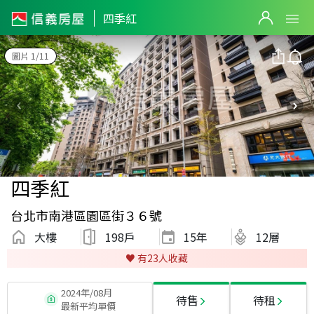
四季紅
圖片 1/11
四季紅
台北市南港區園區街３６號
大樓
198戶
15
年
12層
♥️ 有
23
人收藏
2024年/08月
待售
待租
最新平均單價