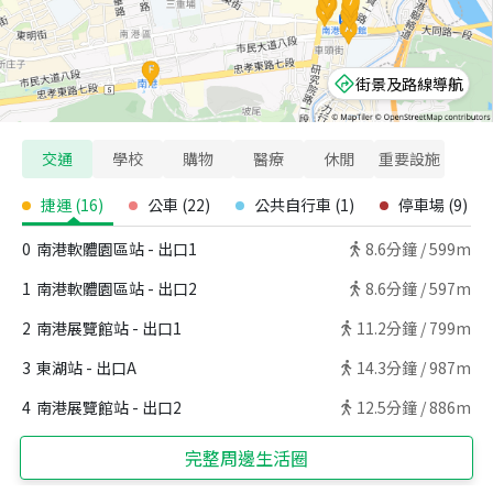
街景及路線導航
交通
學校
購物
醫療
休閒
重要設施
捷運
(
16
)
公車
(
22
)
公共自行車
(
1
)
停車場
(
9
)
0
南港軟體園區站 - 出口1
8.6
分鐘 /
599m
1
南港軟體園區站 - 出口2
8.6
分鐘 /
597m
2
南港展覽館站 - 出口1
11.2
分鐘 /
799m
3
東湖站 - 出口A
14.3
分鐘 /
987m
4
南港展覽館站 - 出口2
12.5
分鐘 /
886m
完整周邊生活圈