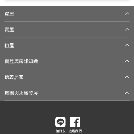
買屋
賣屋
租屋
實登與房訊知識
信義居家
集團與永續發展
加好友
追蹤我們