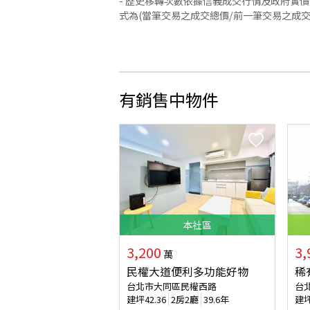
- 歷史移轉次數依據信義成交行情及政府實
式為(當筆交易之成交總價/前一筆交易之成
有銷售中物件
本
社區
3,200
3,
萬
民權大道便利多功能好物
稀
台北市大同區民權西路
台
建坪
42.36
2房2廳
39.6年
建