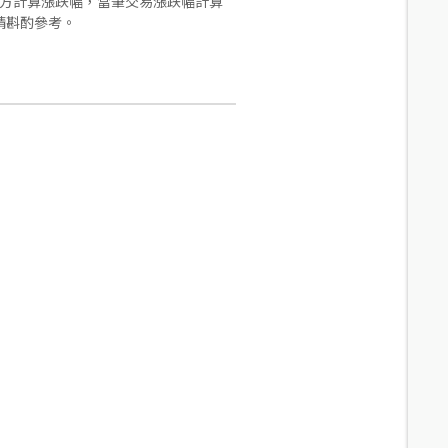
合方計算漲跌幅，當筆交易漲跌幅計算
請斟酌參考。