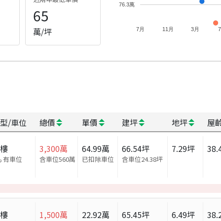
76.3萬
65
萬/坪
7月
11月
3月
型/車位
總價
單價
建坪
地坪
屋
大樓
3,300
萬
64.99
萬
66.54
坪
7.29
坪
38.
有車位
含車位560萬
已扣除車位
含車位
24.38
坪
大樓
1,500
萬
22.92
萬
65.45
坪
6.49
坪
38.