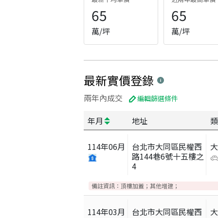
65
65
萬/坪
萬/坪
最新實價登錄
兩年內成交
編輯篩選條件
年月
地址
類
114
年
06
月
台北市大同區民權西
路144巷6號十五樓之
4
備註資訊：
頂樓加蓋；其他增建；
114
年
03
月
台北市大同區民權西