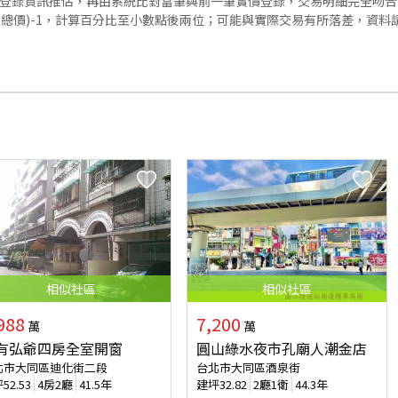
價登錄資訊推估，再由系統比對當筆與前一筆實價登錄，交易明細完全吻
交總價)-1，計算百分比至小數點後兩位；可能與實際交易有所落差，資料
相似
社區
相似
社區
988
7,200
萬
萬
有弘爺四房全室開窗
圓山綠水夜市孔廟人潮金店
北市大同區迪化街二段
台北市大同區酒泉街
坪
52.53
4房2廳
41.5年
建坪
32.82
2廳1衛
44.3年