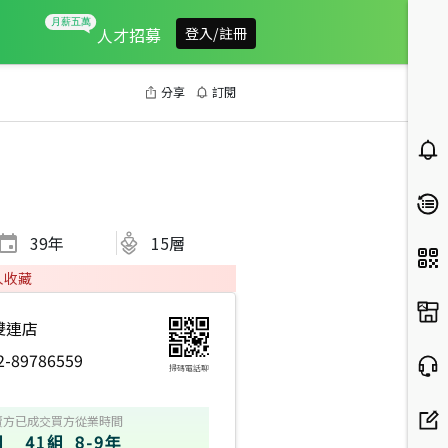
人才招募
登入/註冊
分享
訂閱
39
年
15層
人收藏
雙連店
2-89786559
掃碼電話聊
賣方
已成交買方
從業時間
組
41組
8-9年