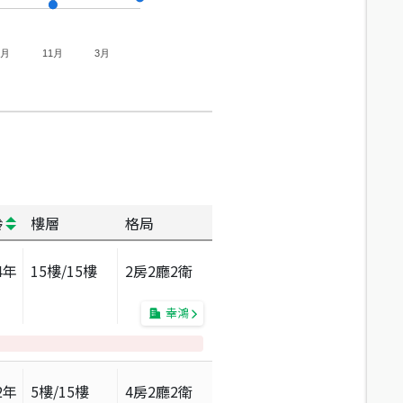
7月
11月
3月
齡
樓層
格局
4
年
15
樓/
15
樓
2房2廳2衛
幸鴻
2
年
5
樓/
15
樓
4房2廳2衛