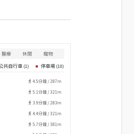
醫療
休閒
寵物
警消
重要設施
公共自行車
停車場
(
1
)
(
10
)
4.5
分鐘 /
287m
5.1
分鐘 /
321m
3.9
分鐘 /
283m
4.4
分鐘 /
321m
5.7
分鐘 /
381m