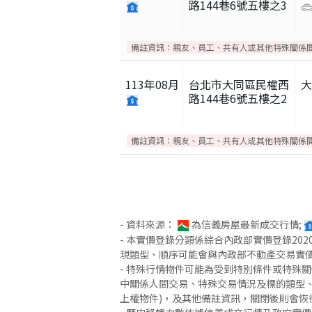
路144巷6號五樓之3
備註資訊：
親友、員工、共有人或其他特殊關係
113
年
08
月
台北市大同區民權西
路144巷6號五樓之2
備註資訊：
親友、員工、共有人或其他特殊關係
- 資料來源：
為信義房屋最新成交行情;
- 本實價登錄分類係綜合內政部實價登錄2
現類型、順序可能會與內政部不動產交易實
- 特殊行情物件可能為受到特別條件或特殊
中關係人間交易、特殊交易情況及標的類型、
上權物件)，及其他備註資訊，關閉後則會恢