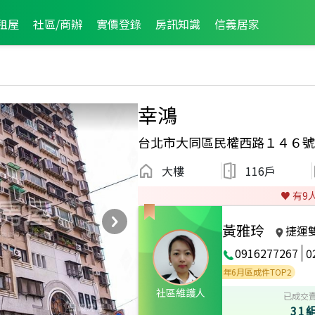
租屋
社區/商辦
實價登錄
房訊知識
信義居家
幸鴻
台北市大同區民權西路１４６號
大樓
116戶
♥️ 有
9
黃雅玲
捷運
0916277267
0
月區業績TOP3
2023年10月區成件TOP1
2021年6月區成件TOP2
社區維護人
已成交
31