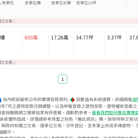
有車位
含車位價
含車位計算
含車位
13
坪
間之交易；
大樓
600
萬
17.26
萬
34.77
坪
3.37
坪
37.
間之交易；
1
為內政部最新公布的實價登錄資料;
該數值為系統運算，詳細請看
說
020年7月之建物型態分類調整，以及申報登錄之建物型態、建物權狀登載
價查詢服務網之搜尋結果有所差異，請斟酌參考。
看看我們如何推估實價
關係影響所造成，詳情請參考頁面之粉色「備註資訊」欄。排除特殊交易
與政府有關之交易、僅車位交易、分件登記、含多筆土地或多棟建物、 交
復顯示。