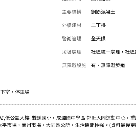
主要結構
鋼筋混凝土
外牆建材
二丁掛
警衛管理
全天候
垃圾處理
社區統一處理，社區
無障礙設施
有，無障礙步道
地下室，停車場
站,低公設大樓. 雙蓮國小，成淵國中學區 鄰近大同運動中心，
太平市場，蘭州市場，大同區公所，生活機能極強。(資料最後更新日：2