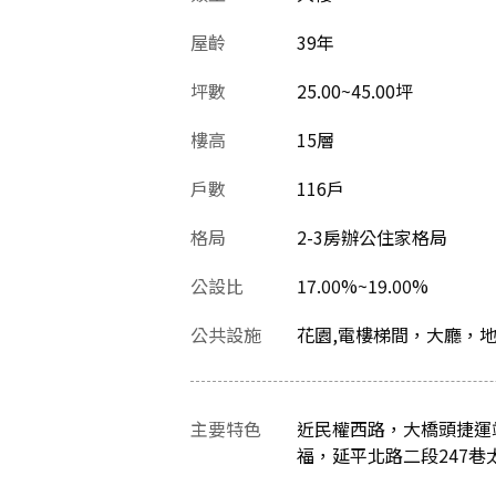
屋齡
39
年
坪數
25.00~45.00坪
樓高
15層
戶數
116戶
格局
2-3房辦公住家格局
公設比
17.00%~19.00%
公共設施
花園,電樓梯間，大廳，
主要特色
近民權西路，大橋頭捷運
福，延平北路二段247巷