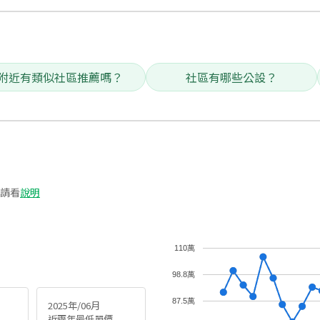
附近有類似社區推薦嗎？
社區有哪些公設？
請看
說明
110萬
98.8萬
87.5萬
2025年/06月
近兩年最低單價