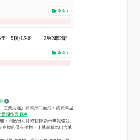
幸鴻
6
年
5
樓/
15
樓
2房2廳2衛
幸鴻
明
之「主要用途」資料推估而成，故資料呈
登錄類型與順序
功能，開啟後可即時排除顯示申報備註
易標的僅有建物、土地面積為0(含地