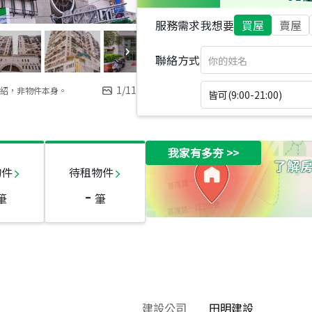
服務需求
我想要
買屋
賣屋
聯絡方式
1
/
11
紹，非物件本身。
皆可(9:00-21:00)
我家有多夯
>>
物件
待租物件
-
筆
筆
建設公司
田明建設