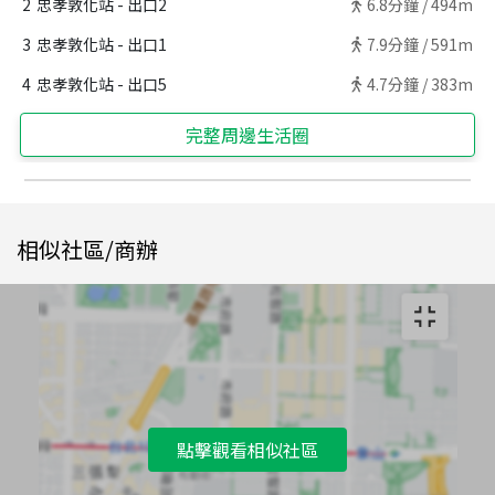
2
忠孝敦化站 - 出口2
6.8
分鐘 /
494m
3
忠孝敦化站 - 出口1
7.9
分鐘 /
591m
4
忠孝敦化站 - 出口5
4.7
分鐘 /
383m
完整周邊生活圈
相似社區/商辦
點擊觀看相似社區