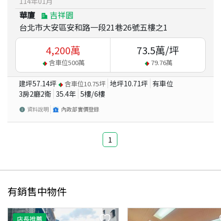
114
年
01
月
華廈
吉祥園
台北市大安區安和路一段21巷26號五樓之1
4,200
萬
73.5
萬/坪
含車位
500
萬
79.76
萬
建坪
57.14
坪
地坪
10.71
坪
有車位
含車位
10.75
坪
3房2廳2衛
35.4
年
5
樓/
6
樓
資料說明
內政部實價登錄
1
有銷售中物件
店長推薦