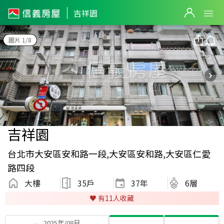
吉祥園
圖片 1/8
吉祥園
台北市大安區安和路一段,大安區安和路,大安區仁愛
路四段
大樓
35戶
37
年
6層
♥️ 有
11
人收藏
2025年/08月