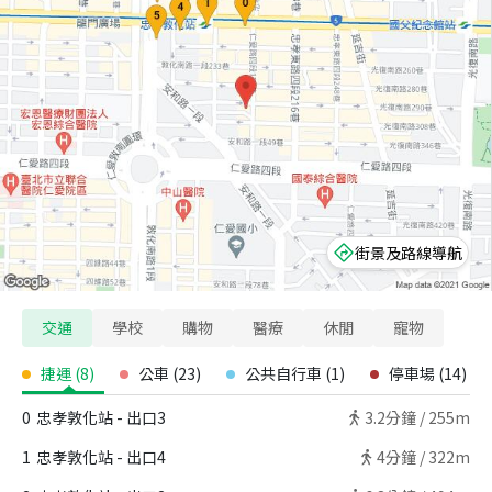
街景及路線導航
交通
學校
購物
醫療
休閒
寵物
捷運
(
8
)
公車
(
23
)
公共自行車
(
1
)
停車場
(
14
)
0
忠孝敦化站 - 出口3
3.2
分鐘 /
255m
1
忠孝敦化站 - 出口4
4
分鐘 /
322m