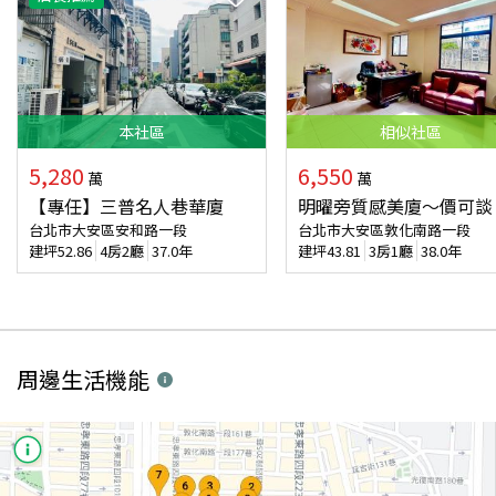
本
社區
相似
社區
5,280
6,550
萬
萬
【專任】三普名人巷華廈
明曜旁質感美廈～價可談
台北市大安區安和路一段
台北市大安區敦化南路一段
建坪
52.86
4房2廳
37.0年
建坪
43.81
3房1廳
38.0年
周邊生活機能