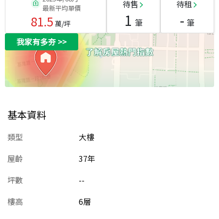
待售
待租
最新平均單價
1
-
81.5
筆
筆
萬/坪
我家有多夯
>>
基本資料
類型
大樓
屋齡
37
年
坪數
--
樓高
6層