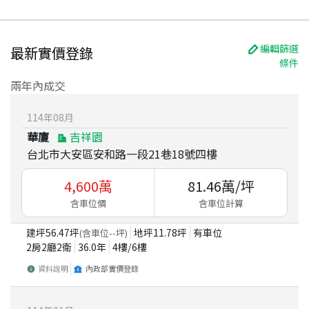
編輯篩選
最新實價登錄
條件
兩年內成交
114
年
08
月
華廈
吉祥園
台北市大安區安和路一段21巷18號四樓
4,600
萬
81.46
萬/坪
含車位價
含車位計算
建坪
56.47
坪
地坪
11.78
坪
有車位
(含車位
--
坪)
2房2廳2衛
36.0
年
4
樓/
6
樓
資料說明
內政部實價登錄