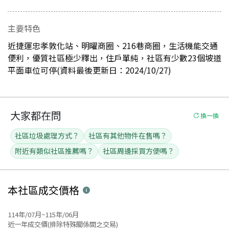
主要特色
近捷運忠孝敦化站、明曜商圈、216巷商圈，生活機能交通
便利，優質社區極少釋出，住戶單純，社區有少數23個坡道
平面車位可停(資料最後更新日：2024/10/27)
大家都在問
換一換
社區垃圾處理方式？
社區有其他物件在售嗎？
附近有類似社區推薦嗎？
社區周邊採買方便嗎？
本社區
成交價格
114年/07月~115年/06月
近一年成交價(排除特殊關係間之交易)