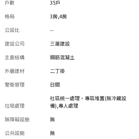
戶數
35戶
格局
3房,4房
公設比
--
建設公司
三莆建設
主要結構
鋼筋混凝土
外牆建材
二丁掛
警衛管理
日間
社區統一處理，專區堆置(無冷藏設
垃圾處理
備),專人處理
無障礙設施
無
公共設施
無