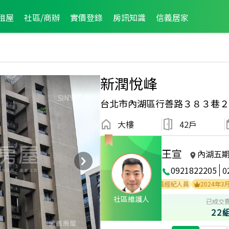
租屋
社區/商辦
實價登錄
房訊知識
信義居家
新潤悅峰
台北市內湖區行善路３８３巷２
大樓
42戶
王宣
內湖五
0921822205
0
2025年4月區成件TOP3
2025年7月業績破二百萬經紀人員
2024年3月業績
社區維護人
已成交
22