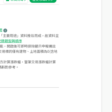
明
之「主要用途」資料推估而成，故資料呈
登錄類型與順序
功能，開啟後可即時排除顯示申報備註
易標的僅有建物、土地面積為0(含地
合方計算漲跌幅，當筆交易漲跌幅計算
請斟酌參考。