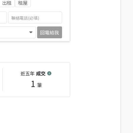
出租
租屋
回電給我
近五年
成交
1
筆