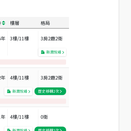
齡
樓層
格局
6
年
3
樓/
11
樓
3房2廳2衛
新潤悅峰
2
年
4
樓/
11
樓
3房2廳2衛
新潤悅峰
歷史移轉
2
次
1
年
4
樓/
11
樓
0衛
新潤悅峰
歷史移轉
2
次