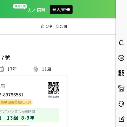
人才招募
登入/註冊
分享
訂閱
７號
17
年
11層
期店
2-89786581
掃碼電話聊
破百萬經紀人員
賣方
已成交買方
從業時間
組
13組
8-9年