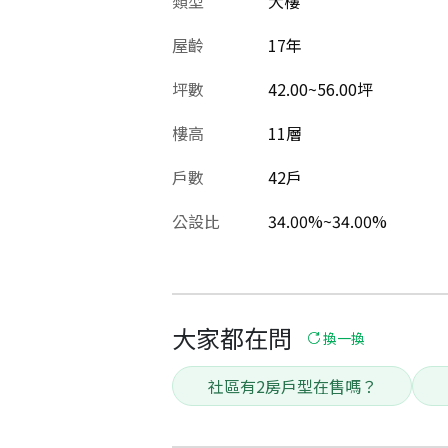
類型
大樓
屋齡
17
年
坪數
42.00~56.00坪
樓高
11層
戶數
42戶
公設比
34.00%~34.00%
大家都在問
換一換
社區有2房戶型在售嗎？