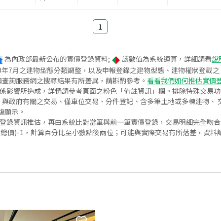
1
為內政部最新公布的實價登錄資料;
該數值為系統運算，詳細請看
說
020年7月之建物型態分類調整，以及申報登錄之建物型態、建物權狀登載
價查詢服務網之搜尋結果有所差異，請斟酌參考。
看看我們如何推估實價
關係影響所造成，詳情請參考頁面之粉色「備註資訊」欄。排除特殊交易
與政府有關之交易、僅車位交易、分件登記、含多筆土地或多棟建物、 交
復顯示。
價登錄資訊推估，再由系統比對當筆與前一筆實價登錄，交易明細完全吻
交總價)-1，計算百分比至小數點後兩位；可能與實際交易有所落差，資料