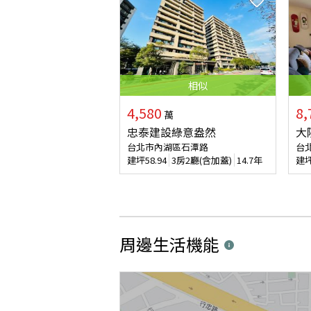
相似
4,580
8,
萬
忠泰建設綠意盎然
大
台北市內湖區石潭路
台
建坪
58.94
3房2廳(含加蓋)
14.7年
建
周邊生活機能