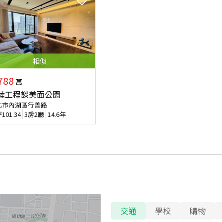
相似
788
萬
陸工程談美面公園
北市內湖區行善路
坪
101.34
3房2廳
14.6年
交通
學校
購物