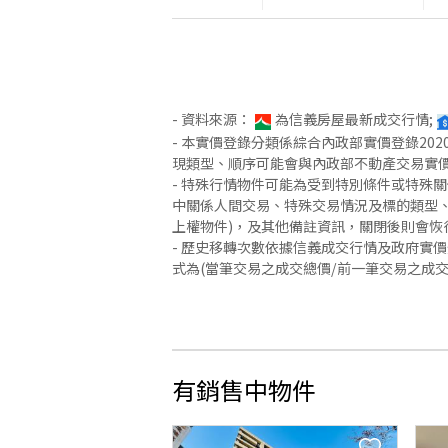
- 資料來源：
為信義房屋最新成交行情;
- 本實價登錄分類係綜合內政部實價登錄2
現類型、順序可能會與內政部不動產交易實
- 特殊行情物件可能為受到特別條件或特殊
中關係人間交易、特殊交易情況及標的類型、
上權物件)，及其他備註資訊，關閉後則會恢
- 歷史移轉次數依據信義成交行情及政府實
式為(當筆交易之成交總價/前一筆交易之成
有銷售中物件