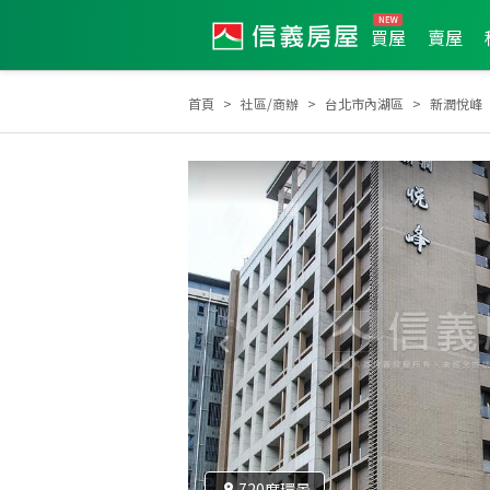
買屋
賣屋
首頁
社區/商辦
台北市內湖區
新潤悅峰
2025年7月區業績TOP1
2025年7月區成件TOP3
720度環景