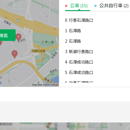
公車
公共自行車
(
15
)
(
2
)
0
行善石潭路口
1
石潭路
機能
2
石潭路
3
新湖行善路口
4
石潭成功路口
5
石潭成功路口
6
行善石潭路口
7
南京金莊路口
8
行善行愛路口
9
精技大樓
A
精技大樓