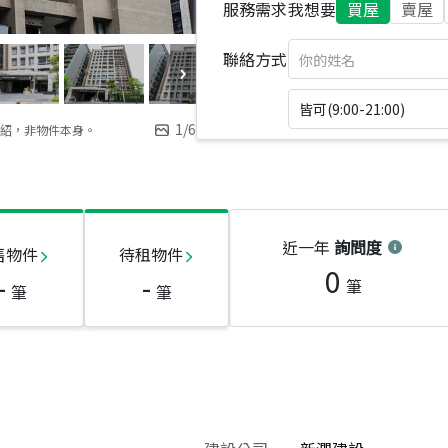
服務需求
我想要
買屋
賣屋
聯絡方式
皆可(9:00-21:00)
1
/
6
紹，非物件本身。
近一年
詢問度
售物件
待租物件
0
-
-
筆
筆
筆