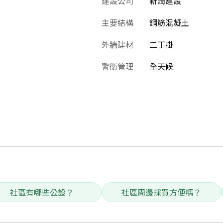
建設公司
新潤建設
主要結構
鋼筋混凝土
外牆建材
二丁掛
警衛管理
全天候
社區有哪些公設？
社區周邊採買方便嗎？