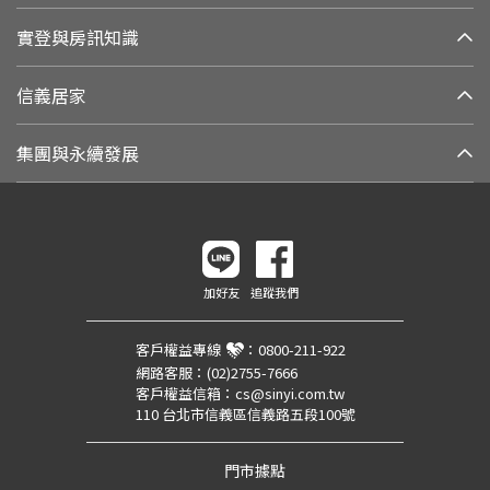
實登與房訊知識
信義居家
集團與永續發展
加好友
追蹤我們
客戶權益專線
：
0800-211-922
網路客服：
(02)2755-7666
客戶權益信箱：
cs@sinyi.com.tw
110 台北市信義區信義路五段100號
門市據點