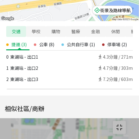
街景及路線導航
交通
學校
購物
醫療
金融
休閒
寵
捷運
(
3
)
公車
(
8
)
公共自行車
(
1
)
停車場
(
2
)
0
東湖站 - 出口1
4.3
分鐘 /
271m
1
東湖站 - 出口2
4.7
分鐘 /
303m
2
東湖站 - 出口3
7.2
分鐘 /
603m
相似社區/商辦