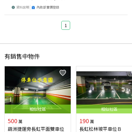
資料說明
內政部實價登錄
1
有銷售中物件
相似
社區
相似
社區
500
190
萬
萬
葫洲捷運旁長虹平面雙車位
長虹松林坡平車位Ｂ