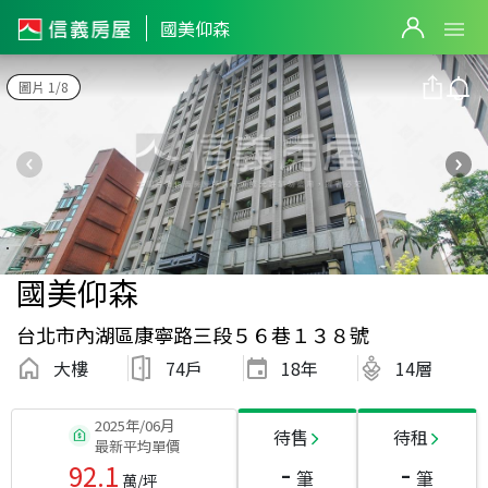
國美仰森
圖片 1/8
國美仰森
台北市內湖區康寧路三段５６巷１３８號
大樓
74戶
18
年
14層
2025年/06月
待售
待租
最新平均單價
-
-
92.1
筆
筆
萬/坪