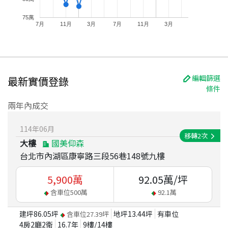
75萬
7月
11月
3月
7月
11月
3月
編輯篩選
最新實價登錄
條件
兩年內成交
114
年
06
月
移轉
2
次
大樓
國美仰森
台北市內湖區康寧路三段56巷148號九樓
5,900
萬
92.05
萬/坪
含車位
500
萬
92.1
萬
建坪
86.05
坪
地坪
13.44
坪
有車位
含車位
27.39
坪
4房2廳2衛
16.7
年
9
樓/
14
樓