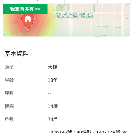
我家有多夯
>>
基本資料
類型
大樓
屋齡
18
年
坪數
--
樓高
14層
戶數
74戶
142&146號：40坪型、140&148號:58