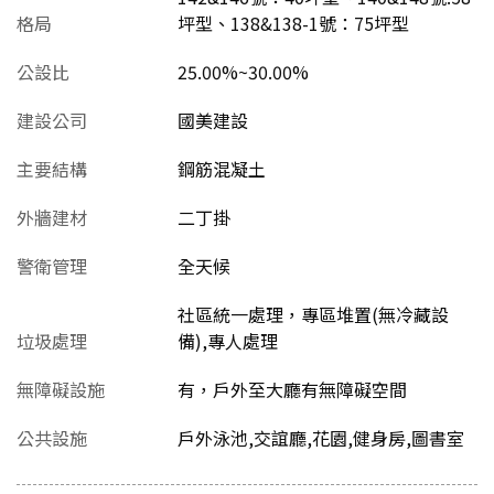
格局
坪型、138&138-1號：75坪型
公設比
25.00%~30.00%
建設公司
國美建設
主要結構
鋼筋混凝土
外牆建材
二丁掛
警衛管理
全天候
社區統一處理，專區堆置(無冷藏設
垃圾處理
備),專人處理
無障礙設施
有，戶外至大廳有無障礙空間
公共設施
戶外泳池,交誼廳,花園,健身房,圖書室