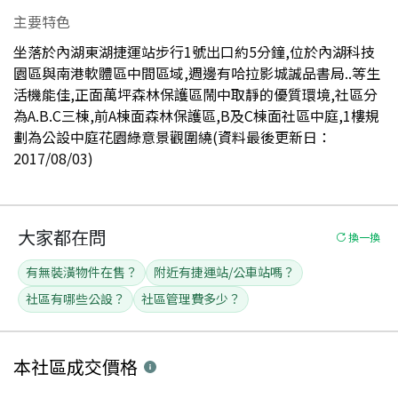
主要特色
坐落於內湖東湖捷運站步行1號出口約5分鐘,位於內湖科技
園區與南港軟體區中間區域,週邊有哈拉影城誠品書局..等生
活機能佳,正面萬坪森林保護區鬧中取靜的優質環境,社區分
為A.B.C三棟,前A棟面森林保護區,B及C棟面社區中庭,1樓規
劃為公設中庭花園綠意景觀圍繞(資料最後更新日：
2017/08/03)
大家都在問
換一換
有無裝潢物件在售？
附近有捷運站/公車站嗎？
社區有哪些公設？
社區管理費多少？
本社區
成交價格