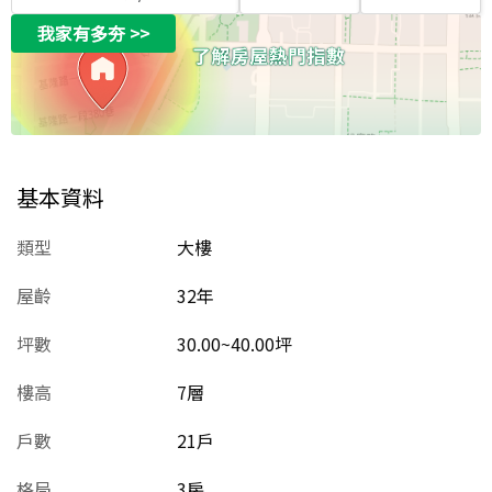
我家有多夯
>>
基本資料
類型
大樓
屋齡
32
年
坪數
30.00~40.00坪
樓高
7層
戶數
21戶
格局
3房