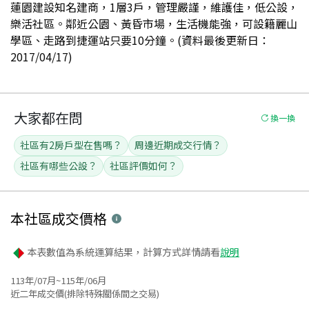
蓮園建設知名建商，1層3戶，管理嚴謹，維護佳，低公設，
樂活社區。鄰近公園、黃昏市場，生活機能強，可設籍麗山
學區、走路到捷運站只要10分鐘。(資料最後更新日：
2017/04/17)
大家都在問
換一換
社區有2房戶型在售嗎？
周邊近期成交行情？
社區有哪些公設？
社區評價如何？
本社區
成交價格
本表數值為系統運算結果，計算方式詳情請看
說明
113年/07月~115年/06月
近二年成交價(排除特殊關係間之交易)