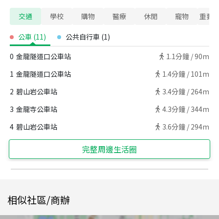
交通
學校
購物
醫療
休閒
寵物
重要
公車
(
11
)
公共自行車
(
1
)
0
金龍隧道口公車站
1.1
分鐘 /
90m
1
金龍隧道口公車站
1.4
分鐘 /
101m
2
碧山岩公車站
3.4
分鐘 /
264m
3
金龍寺公車站
4.3
分鐘 /
344m
4
碧山岩公車站
3.6
分鐘 /
294m
完整周邊生活圈
相似社區/商辦