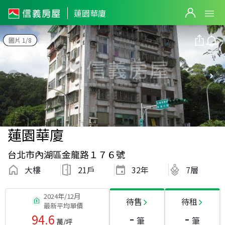
蓮園華廈
圖片 1/8
蓮園華廈
台北市內湖區金龍路１７６號
大樓
21戶
32
年
7層
2024年/12月
待售
待租
最新平均單價
-
-
94.6
筆
筆
萬/坪