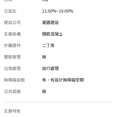
公設比
12.00%~15.00%
建設公司
蓮園建設
主要結構
鋼筋混凝土
外牆建材
二丁掛
警衛管理
無
垃圾處理
自行處理
無障礙設施
有，有設計無障礙空間
公共設施
無
主要特色