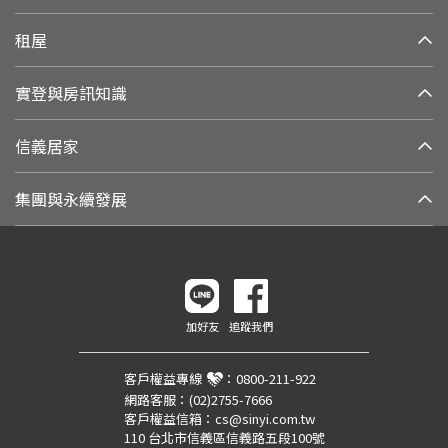
租屋
實登與房訊知識
信義居家
集團與永續發展
加好友
追蹤我們
客戶權益專線
：
0800-211-922
網路客服：
(02)2755-7666
客戶權益信箱：
cs@sinyi.com.tw
110 台北市信義區信義路五段100號