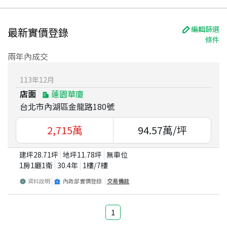
編輯篩選
最新實價登錄
條件
兩年內成交
113
年
12
月
店面
蓮園華廈
台北市內湖區金龍路180號
2,715
萬
94.57
萬/坪
建坪
28.71
坪
地坪
11.78
坪
無車位
1房1廳1衛
30.4
年
1
樓/
7
樓
資料說明
內政部實價登錄
交易備註
1