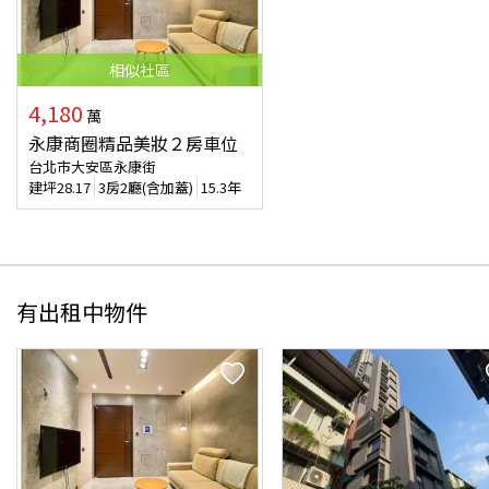
相似
社區
4,180
萬
永康商圈精品美妝２房車位
台北市大安區永康街
建坪
28.17
3房2廳(含加蓋)
15.3年
有出租中物件