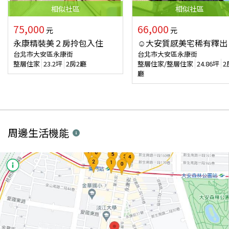
相似
社區
相似
社區
75,000
66,000
元
元
永康精裝美２房拎包入住
☺大安質感美宅稀有釋出
台北市大安區永康街
台北市大安區永康街
整層住家
23.2
坪
2房2廳
整層住家/整層住家
24.86
坪
2
廳
周邊生活機能