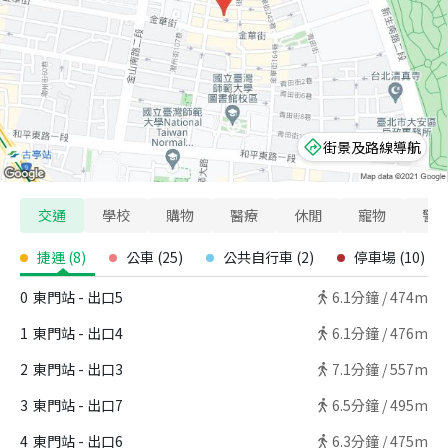
街景及路線導航
交通
學校
購物
醫療
休閒
寵物
警
捷運
(
8
)
公車
(
25
)
公共自行車
(
2
)
停車場
(
10
)
0
東門站 - 出口5
6.1
分鐘 /
474m
1
東門站 - 出口4
6.1
分鐘 /
476m
2
東門站 - 出口3
7.1
分鐘 /
557m
3
東門站 - 出口7
6.5
分鐘 /
495m
4
東門站 - 出口6
6.3
分鐘 /
475m