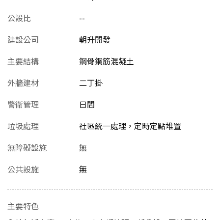
公設比
--
建設公司
朝升開發
主要結構
鋼骨鋼筋混凝土
外牆建材
二丁掛
警衛管理
日間
垃圾處理
社區統一處理，定時定點堆置
無障礙設施
無
公共設施
無
主要特色