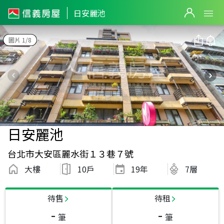
日安麗池
圖片 1/8
日安麗池
台北市大安區麗水街１３巷７號
大樓
10戶
19
年
7層
待售
待租
-
-
筆
筆