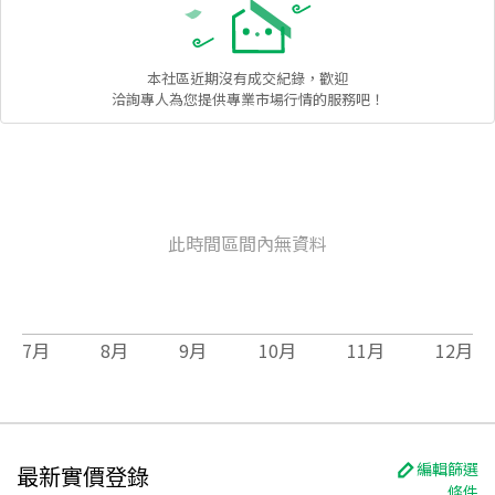
本社區
近期沒有成交紀錄，歡迎
洽詢專人為您提供專業市場行情的服務吧！
此時間區間內無資料
7
月
8
月
9
月
10
月
11
月
12
月
編輯篩選
最新實價登錄
條件