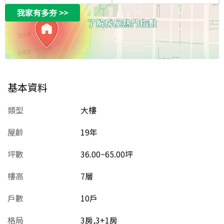
我家有多夯
>>
基本資料
類型
大樓
屋齡
19
年
坪數
36.00~65.00坪
樓高
7層
戶數
10戶
格局
3房,3+1房