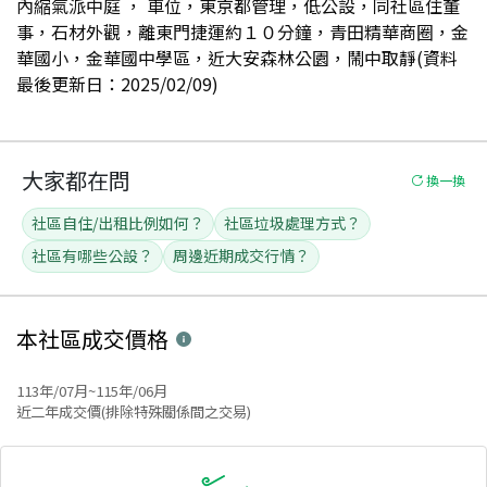
內縮氣派中庭 ， 車位，東京都管理，低公設，同社區住董
事，石材外觀，離東門捷運約１０分鐘，青田精華商圈，金
華國小，金華國中學區，近大安森林公園，鬧中取靜(資料
最後更新日：2025/02/09)
大家都在問
換一換
社區自住/出租比例如何？
社區垃圾處理方式？
社區有哪些公設？
周邊近期成交行情？
本社區
成交價格
113年/07月~115年/06月
近二年成交價(排除特殊關係間之交易)