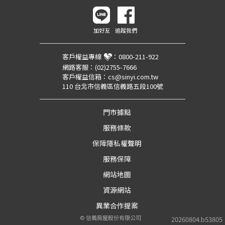
加好友
追蹤我們
客戶權益專線
：
0800-211-922
網路客服：
(02)2755-7666
客戶權益信箱：
cs@sinyi.com.tw
110 台北市信義區信義路五段100號
門市據點
服務條款
保障隱私權聲明
服務保障
網站地圖
資源網站
異業合作提案
©
信義房屋股份有限公司
20260804.b53805