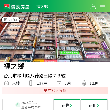
福之鄉
圖片 1/15
福之鄉
台北市松山區八德路三段７３號
大樓
137戶
39
年
12層
♥️ 有
32
人收藏
2025年/08月
待售
待租
最新平均單價