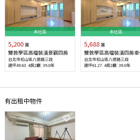
本
社區
本
社區
5,200
5,688
萬
萬
雙敦學區高檔裝潢景觀四房
雙敦學區高檔裝潢四房車
台北市松山區八德路三段
台北市松山區八德路三段
建坪
49.63
4房2廳
39.0年
建坪
61.27
4房2廳
39.0年
有出租中物件