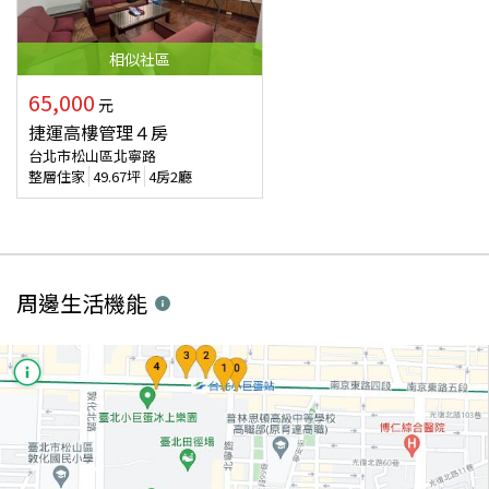
相似
社區
65,000
元
捷運高樓管理４房
台北市松山區北寧路
整層住家
49.67
坪
4房2廳
周邊生活機能