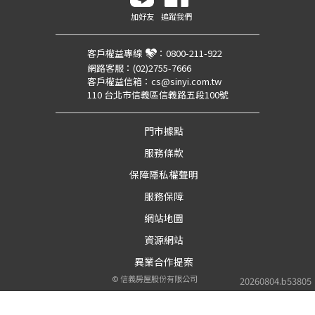
加好友
追蹤我們
客戶權益專線
：
0800-211-922
網路客服：
(02)2755-7666
客戶權益信箱：
cs@sinyi.com.tw
110 台北市信義區信義路五段100號
門市據點
服務條款
保障隱私權聲明
服務保障
網站地圖
資源網站
異業合作提案
©
信義房屋股份有限公司
20260804.b53805