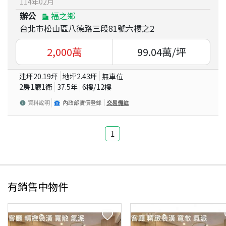
114
年
02
月
辦公
福之鄉
台北市松山區八德路三段81號六樓之2
2,000
萬
99.04
萬/坪
建坪
20.19
坪
地坪
2.43
坪
無車位
2房1廳1衛
37.5
年
6
樓/
12
樓
資料說明
內政部實價登錄
交易備註
1
有銷售中物件