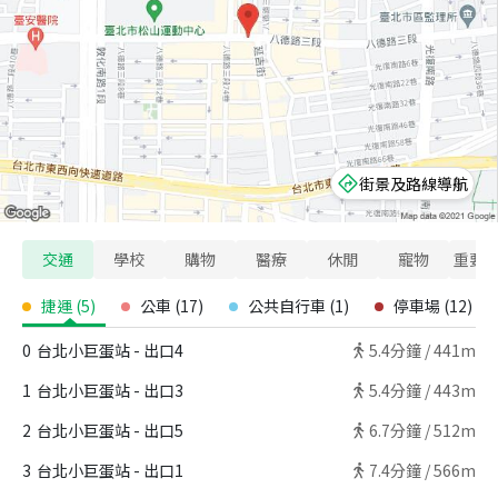
街景及路線導航
交通
學校
購物
醫療
休閒
寵物
重要
捷運
(
5
)
公車
(
17
)
公共自行車
(
1
)
停車場
(
12
)
0
台北小巨蛋站 - 出口4
5.4
分鐘 /
441m
1
台北小巨蛋站 - 出口3
5.4
分鐘 /
443m
2
台北小巨蛋站 - 出口5
6.7
分鐘 /
512m
3
台北小巨蛋站 - 出口1
7.4
分鐘 /
566m