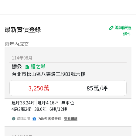
編輯篩選
最新實價登錄
條件
兩年內成交
114
年
08
月
辦公
福之鄉
台北市松山區八德路三段81號六樓
3,250
萬
85
萬/坪
建坪
38.24
坪
地坪
4.16
坪
無車位
4房2廳2衛
38.0
年
6
樓/
12
樓
資料說明
內政部實價登錄
交易備註