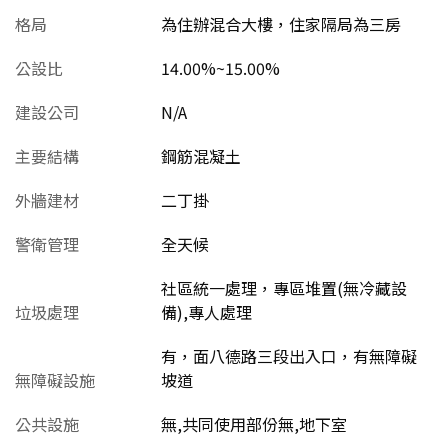
格局
為住辦混合大樓，住家隔局為三房
公設比
14.00%~15.00%
建設公司
N/A
主要結構
鋼筋混凝土
外牆建材
二丁掛
警衛管理
全天候
社區統一處理，專區堆置(無冷藏設
垃圾處理
備),專人處理
有，面八德路三段出入口，有無障礙
無障礙設施
坡道
公共設施
無,共同使用部份無,地下室