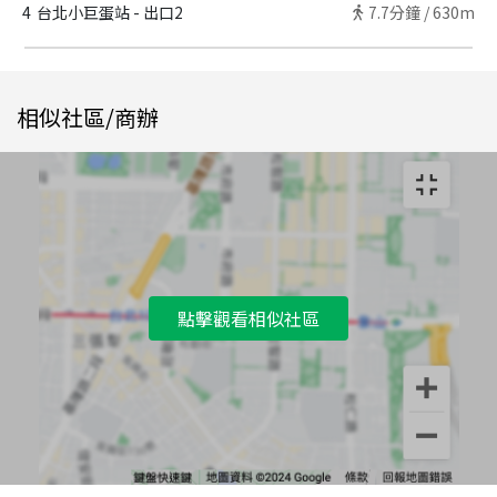
4
台北小巨蛋站 - 出口2
7.7
分鐘 /
630m
相似社區/商辦
點擊觀看相似社區