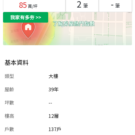
2
-
85
筆
筆
萬/坪
我家有多夯
>>
基本資料
類型
大樓
屋齡
39
年
坪數
--
樓高
12層
戶數
137戶