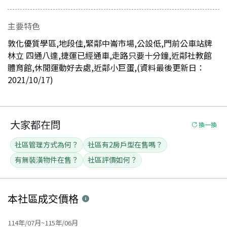
主要特色
敦化優質學區,地段佳,緊鄰中崙市場,公設低,門前公車站牌
林立 四通八達,捷運已經通車,走路只要十分鐘,近鄰社教館
體育館,休閒運動好去處,近鄰小巨蛋,(資料最後更新日：
2021/10/17)
大家都在問
換一換
社區管理方式為何？
社區有2房戶型在售嗎？
有無裝潢物件在售？
社區評價如何？
本社區
成交價格
114年/07月~115年/06月