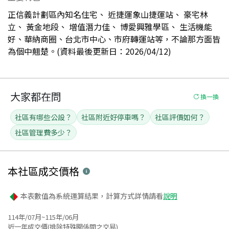
正信義計劃區內知名住宅、 近捷運象山捷運站、 豪宅林
立、 黃金地段、 增值潛力佳、 博愛興雅學區、 生活機能
好、華納商圈、台北市中心、市府轉運站等，不論那方面皆
為個中翹楚。(資料最後更新日：2026/04/12)
大家都在問
換一換
社區有哪些公設？
社區附近好停車嗎？
社區評價如何？
社區管理費多少？
本社區
成交價格
本表數值為系統運算結果，計算方式詳情請看
說明
114年/07月~115年/06月
近一年成交價(排除特殊關係間之交易)