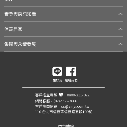
實登與房訊知識
信義居家
集團與永續發展
加好友
追蹤我們
客戶權益專線
：
0800-211-922
網路客服：
(02)2755-7666
客戶權益信箱：
cs@sinyi.com.tw
110 台北市信義區信義路五段100號
門市據點