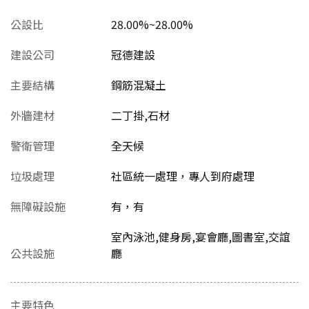
公設比
28.00%~28.00%
建設公司
冠德建設
主要結構
鋼筋混凝土
外牆建材
二丁掛,石材
警衛管理
全天候
垃圾處理
社區統一處理，專人到府處理
無障礙設施
有，有
室內泳池,健身房,宴會廳,圖書室,交誼
公共設施
廳
主要特色