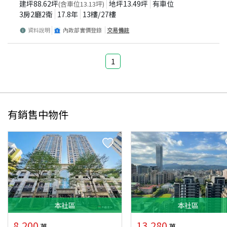
建坪
88.62
坪
地坪
13.49
坪
有車位
(含車位
13.13
坪)
3房2廳2衛
17.8
年
13
樓/
27
樓
資料說明
內政部實價登錄
交易備註
1
有銷售中物件
本
社區
本
社區
8,200
13,280
萬
萬