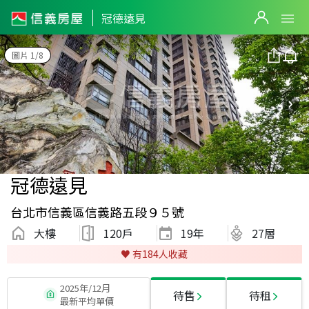
冠德遠見
圖片 1/8
冠德遠見
台北市信義區信義路五段９５號
大樓
120戶
19
年
27層
♥️ 有
184
人收藏
2025年/12月
待售
待租
最新平均單價