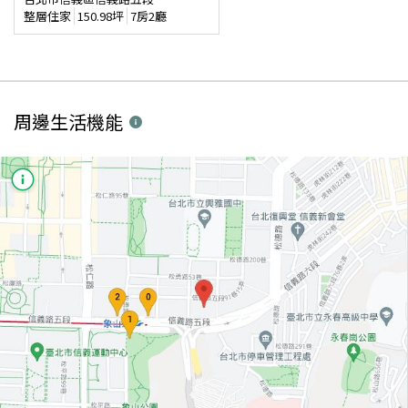
整層住家
150.98
坪
7房2廳
周邊生活機能