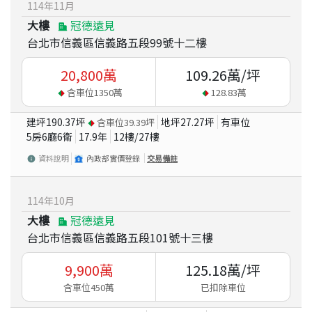
114
年
11
月
大樓
冠德遠見
台北市信義區信義路五段99號十二樓
20,800
萬
109.26
萬/坪
含車位
1350
萬
128.83
萬
建坪
190.37
坪
地坪
27.27
坪
有車位
含車位
39.39
坪
5房6廳6衛
17.9
年
12
樓/
27
樓
資料說明
內政部實價登錄
交易備註
114
年
10
月
大樓
冠德遠見
台北市信義區信義路五段101號十三樓
9,900
萬
125.18
萬/坪
含車位450萬
已扣除車位