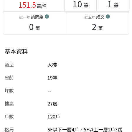
10
1
151.5
筆
筆
萬/坪
詢問度
成交
近一年
近五年
0
2
筆
筆
基本資料
類型
大樓
屋齡
19
年
坪數
--
樓高
27層
戶數
120戶
格局
5F以下一層4戶、5F以上一層2戶3房