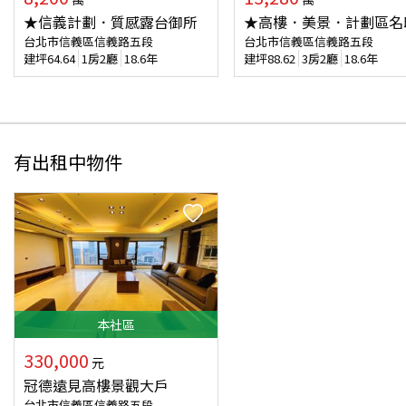
★信義計劃．質感露台御所
★高樓．美景．計劃區名
台北市信義區信義路五段
台北市信義區信義路五段
建坪
64.64
1房2廳
18.6年
建坪
88.62
3房2廳
18.6年
有出租中物件
本
社區
330,000
元
冠德遠見高樓景觀大戶
台北市信義區信義路五段