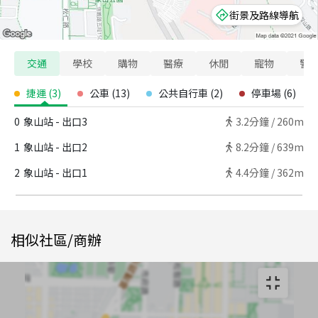
街景及路線導航
交通
學校
購物
醫療
休閒
寵物
警
捷運
(
3
)
公車
(
13
)
公共自行車
(
2
)
停車場
(
6
)
0
象山站 - 出口3
3.2
分鐘 /
260m
1
象山站 - 出口2
8.2
分鐘 /
639m
2
象山站 - 出口1
4.4
分鐘 /
362m
相似社區/商辦