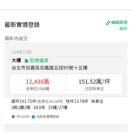
編輯篩選
最新實價登錄
條件
兩年內成交
114
年
12
月
大樓
冠德遠見
台北市信義區信義路五段95號十五樓
12,438
萬
151.52
萬/坪
含車位1000萬
已扣除車位
建坪
101.75
坪
地坪
13.78
坪
有車位
(含車位
26.26
坪)
3房2廳2衛
18.0
年
15
樓/
27
樓
資料說明
內政部實價登錄