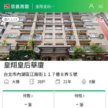
皇翔皇后華廈
圖片 1/14
皇翔皇后華廈
台北市內湖區江南街１１７巷８弄５號
大樓
28戶
21
年
8層
待售
待租
-
-
筆
筆