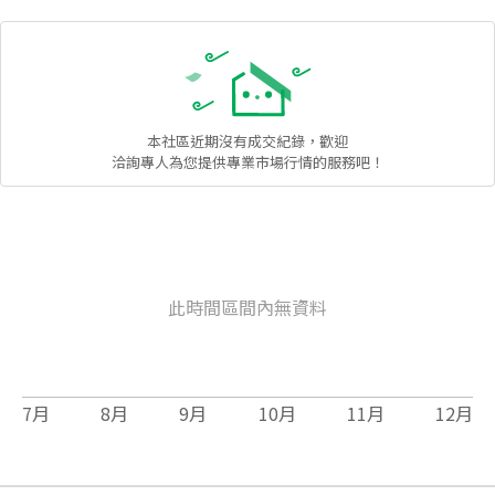
本社區
近期沒有成交紀錄，歡迎
洽詢專人為您提供專業市場行情的服務吧！
此時間區間內無資料
7
月
8
月
9
月
10
月
11
月
12
月