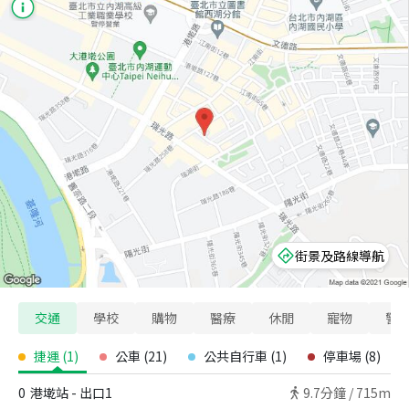
街景及路線導航
交通
學校
購物
醫療
休閒
寵物
警
捷運
(
1
)
公車
(
21
)
公共自行車
(
1
)
停車場
(
8
)
0
港墘站 - 出口1
9.7
分鐘 /
715m