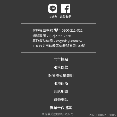
加好友
追蹤我們
客戶權益專線
：
0800-211-922
網路客服：
(02)2755-7666
客戶權益信箱：
cs@sinyi.com.tw
110 台北市信義區信義路五段100號
門市據點
服務條款
保障隱私權聲明
服務保障
網站地圖
資源網站
異業合作提案
©
信義房屋股份有限公司
20260804.b53805