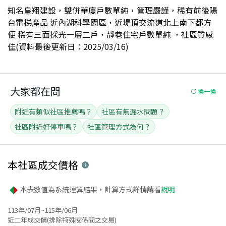
知名皇翔建設，雙併華廈戶數單純，管理嚴謹，稀有前後陽
台電梯產品 近內湖科學園區，近堤頂交流道北上南下都方
便 稀有三面採光一層二戶，靜巷住宅戶數單純 ，社區質感
佳(資料最後更新日：2025/03/16)
大家都在問
換一換
附近有類似社區推薦嗎？
社區有無漏水問題？
社區附近好停車嗎？
社區管理方式為何？
本社區
成交價格
本表數值為系統運算結果，計算方式詳情請看
說明
113年/07月~115年/06月
近二年成交價(排除特殊關係間之交易)