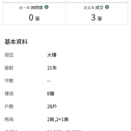
詢問度
成交
近一年
近五年
0
3
筆
筆
基本資料
類型
大樓
屋齡
21
年
坪數
--
樓高
8層
戶數
28戶
格局
2房,2+1房