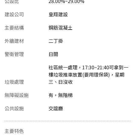
公設比
28.00%~29.00%
建設公司
皇翔建設
主要結構
鋼筋混凝土
外牆建材
二丁掛
警衛管理
日間
社區統一處理，17:30~21:40可拿到一
樓垃圾推車放置(要用環保袋)，星期
垃圾處理
三、日沒收
無障礙設施
有，無階梯
公共設施
交誼廳
主要特色