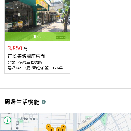
相似
3,850
萬
正松德路國座店面
台北市信義區松德路
建坪
34.9
2廳1衛(含加蓋)
35.6年
周邊生活機能