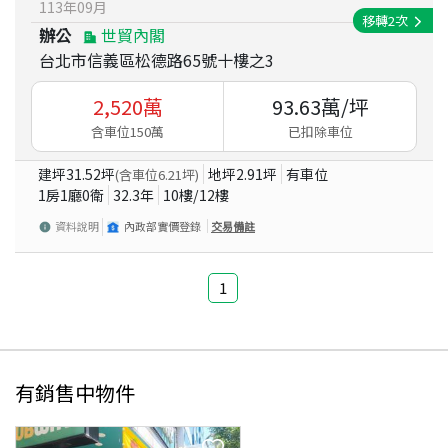
113
年
09
月
移轉
2
次
辦公
世貿內閣
台北市信義區松德路65號十樓之3
2,520
萬
93.63
萬/坪
含車位150萬
已扣除車位
建坪
31.52
坪
地坪
2.91
坪
有車位
(含車位
6.21
坪)
1房1廳0衛
32.3
年
10
樓/
12
樓
資料說明
內政部實價登錄
交易備註
1
有銷售中物件