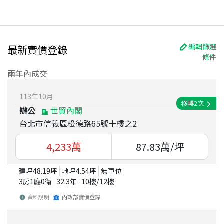
編輯篩選
最新實價登錄
條件
兩年內成交
113
年
10
月
移轉
2
次
辦公
世貿內閣
台北市信義區松德路65號十樓之2
4,233
萬
87.83
萬/坪
建坪
48.19
坪
地坪
4.54
坪
無車位
3房1廳0衛
32.3
年
10
樓/
12
樓
資料說明
內政部實價登錄