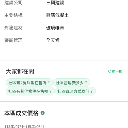
建設公司
三興建設
主要結構
鋼筋混凝土
外牆建材
玻璃帷幕
警衛管理
全天候
大家都在問
換一換
社區有2房戶型在售嗎？
社區管理費多少？
社區有其他物件在售嗎？
社區管理方式為何？
本區
成交價格
113年/07月~115年/06月