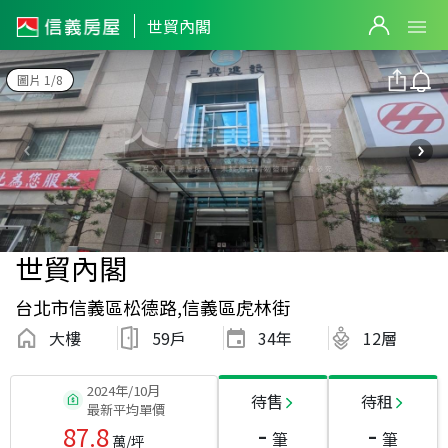
世貿內閣
圖片 1/8
世貿內閣
台北市信義區松德路,信義區虎林街
大樓
59戶
34
年
12層
2024年/10月
待售
待租
最新平均單價
-
-
87.8
筆
筆
萬/坪