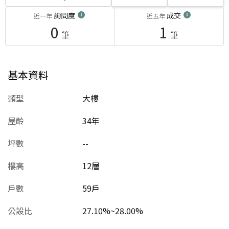
詢問度
成交
近一年
近五年
0
1
筆
筆
基本資料
類型
大樓
屋齡
34
年
坪數
--
樓高
12層
戶數
59戶
公設比
27.10%~28.00%