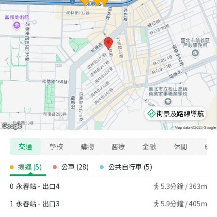
街景及路線導航
交通
學校
購物
醫療
金融
休閒
寵
捷運
(
5
)
公車
(
28
)
公共自行車
(
5
)
0
永春站 - 出口4
5.3
分鐘 /
363m
1
永春站 - 出口3
5.9
分鐘 /
405m