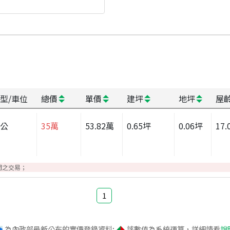
型/車位
總價
單價
建坪
地坪
屋
辦公
35
萬
53.82
萬
0.65
坪
0.06
坪
17.
間之交易；
1
為內政部最新公布的實價登錄資料;
該數值為系統運算，詳細請看
說