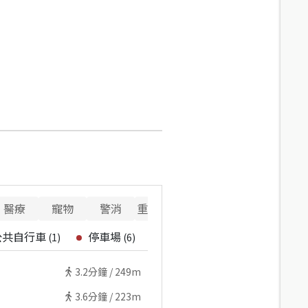
醫療
寵物
警消
重要設施
公共自行車
停車場
(
1
)
(
6
)
3.2
分鐘 /
249m
3.6
分鐘 /
223m