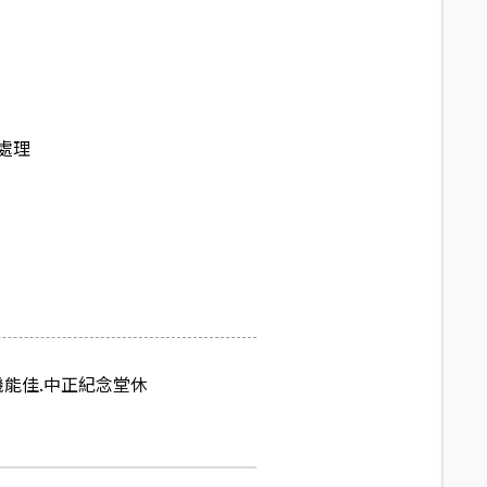
處理
機能佳.中正紀念堂休