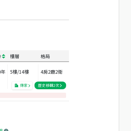
齡
樓層
格局
0
年
5
樓/
14
樓
4房2廳2衛
傳家
歷史移轉
2
次
明