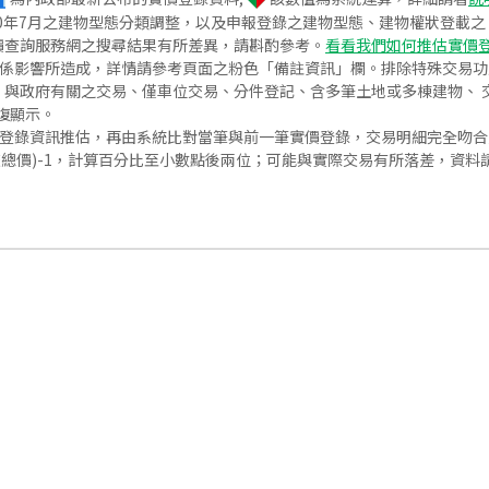
020年7月之建物型態分類調整，以及申報登錄之建物型態、建物權狀登載
價查詢服務網之搜尋結果有所差異，請斟酌參考。
看看我們如何推估實價
關係影響所造成，詳情請參考頁面之粉色「備註資訊」欄。排除特殊交易
與政府有關之交易、僅車位交易、分件登記、含多筆土地或多棟建物、 交
復顯示。
價登錄資訊推估，再由系統比對當筆與前一筆實價登錄，交易明細完全吻
交總價)-1，計算百分比至小數點後兩位；可能與實際交易有所落差，資料