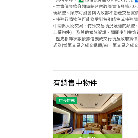
- 本實價登錄分類係綜合內政部實價登錄2
現類型、順序可能會與內政部不動產交易實
- 特殊行情物件可能為受到特別條件或特殊
中關係人間交易、特殊交易情況及標的類型、
上權物件)，及其他備註資訊，關閉後則會恢
- 歷史移轉次數依據信義成交行情及政府實
式為(當筆交易之成交總價/前一筆交易之成
有銷售中物件
店長推薦