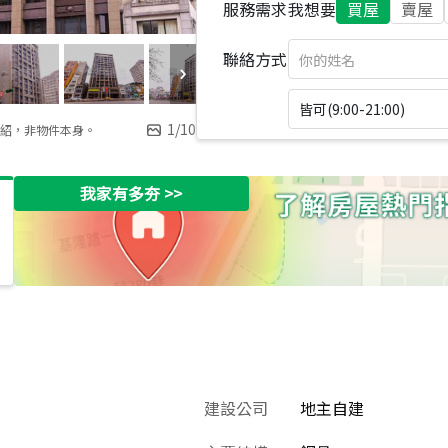
服務需求
我想要
買屋
賣屋
聯絡方式
皆可(9:00-21:00)
1
/
10
紹，非物件本身。
我家有多夯
>>
建設公司
地主自建