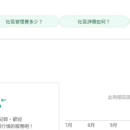
社區管理費多少？
社區評價如何？
此時間區
紀錄，歡迎
7
月
8
月
9
月
場行情的服務吧！