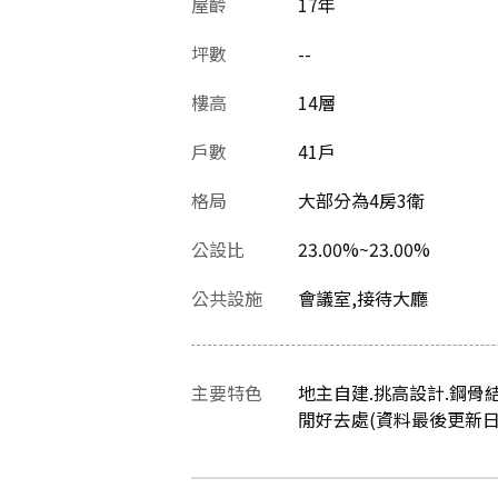
屋齡
17
年
坪數
--
樓高
14層
戶數
41戶
格局
大部分為4房3衛
公設比
23.00%~23.00%
公共設施
會議室,接待大廳
主要特色
地主自建.挑高設計.鋼骨
閒好去處(資料最後更新日：20