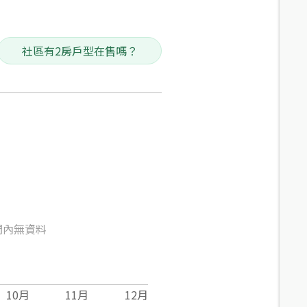
社區有2房戶型在售嗎？
間內無資料
10
月
11
月
12
月