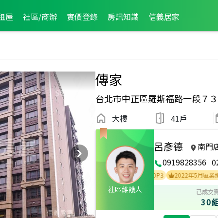
租屋
社區/商辦
實價登錄
房訊知識
信義居家
傳家
台北市中正區羅斯福路一段７３
大樓
41戶
呂彥德
南門
0919828356
0
2022年9月區業績TOP2
2022年7月區業績TOP3
2022年5月區業績TOP2
社區維護人
已成交
30