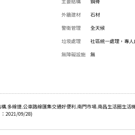
主要結構
鋼骨
外牆建材
石材
警衛管理
全天候
垃圾處理
社區統一處理，專人
無障礙設施
無
結構.多線捷.公車路線匯集交通好便利.南門市場.南昌生活圈生活
21/09/28)