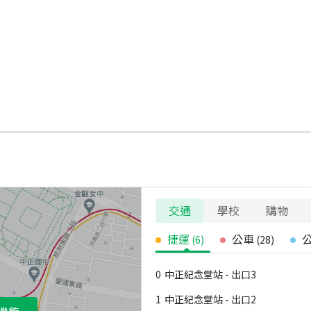
交通
學校
購物
捷運
公車
(
6
)
(
28
)
0
中正紀念堂站 - 出口3
1
中正紀念堂站 - 出口2
機能