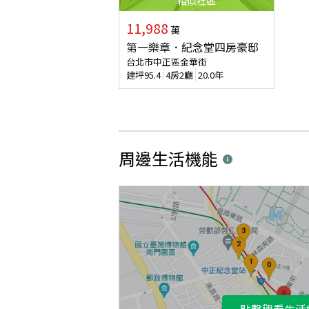
相似
社區
11,988
萬
第一樂章．紀念堂四房豪邸
台北市中正區金華街
建坪
95.4
4房2廳
20.0年
周邊生活機能
點擊觀看生活