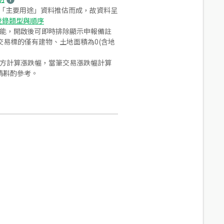
之「主要用途」資料推估而成，故資料呈
登錄類型與順序
功能，開啟後可即時排除顯示申報備註
易標的僅有建物、土地面積為0(含地
合方計算漲跌幅，當筆交易漲跌幅計算
請斟酌參考。