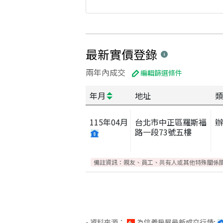
最新實價登錄
兩年內成交
編輯篩選條件
年月
地址
類
115
年
04
月
台北市中正區羅斯福
路一段73號五樓
備註資訊：
親友、員工、共有人或其他特殊關係
- 資料來源：
為信義房屋最新成交行情;