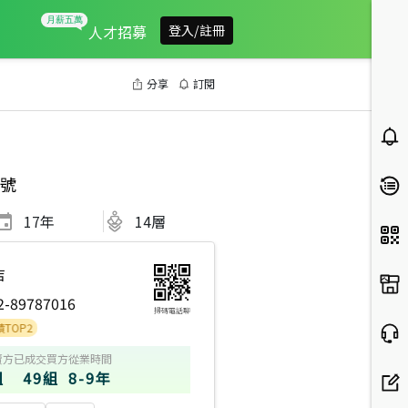
人才招募
登入/註冊
分享
訂閱
號
17
年
14層
店
2-89787016
掃碼電話聊
賣方
已成交買方
從業時間
組
49組
8-9年