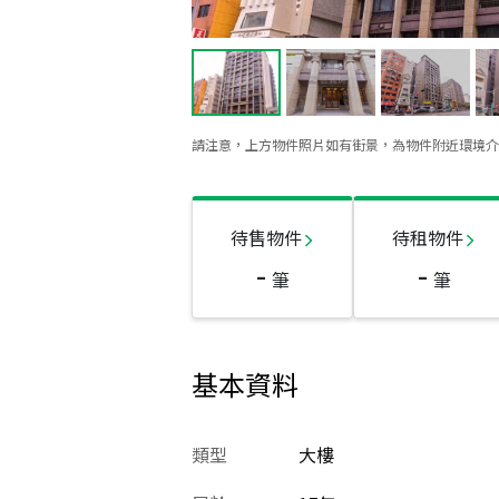
請注意，上方物件照片如有街景，為物件附近環境介
待售物件
待租物件
-
-
筆
筆
基本資料
類型
大樓